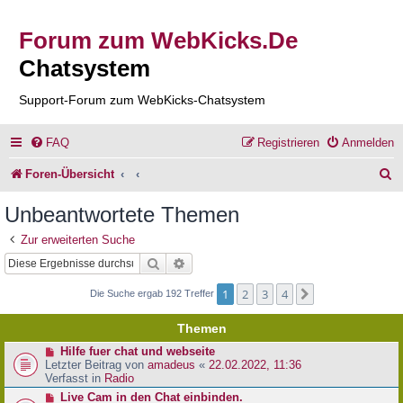
Forum zum WebKicks.De
Chatsystem
Support-Forum zum WebKicks-Chatsystem
FAQ
Registrieren
Anmelden
S
Foren-Übersicht
u
Unbeantwortete Themen
c
Zur erweiterten Suche
h
Suche
Erweiterte Suche
e
1
2
3
4
Nächste
Die Suche ergab 192 Treffer
Themen
N
Hilfe fuer chat und webseite
e
Letzter Beitrag von
amadeus
«
22.02.2022, 11:36
u
Verfasst in
Radio
e
N
Live Cam in den Chat einbinden.