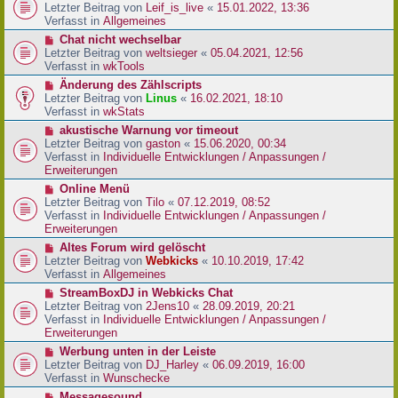
r
e
Letzter Beitrag von
Leif_is_live
«
15.01.2022, 13:36
B
u
Verfasst in
Allgemeines
e
e
N
Chat nicht wechselbar
i
r
e
Letzter Beitrag von
weltsieger
«
05.04.2021, 12:56
t
B
u
Verfasst in
wkTools
r
e
e
a
N
Änderung des Zählscripts
i
r
g
e
Letzter Beitrag von
Linus
«
16.02.2021, 18:10
t
B
u
Verfasst in
wkStats
r
e
e
a
N
akustische Warnung vor timeout
i
r
g
e
Letzter Beitrag von
gaston
«
15.06.2020, 00:34
t
B
u
Verfasst in
Individuelle Entwicklungen / Anpassungen /
r
e
e
Erweiterungen
a
i
r
g
N
Online Menü
t
B
e
Letzter Beitrag von
Tilo
«
07.12.2019, 08:52
r
e
u
Verfasst in
Individuelle Entwicklungen / Anpassungen /
a
i
e
Erweiterungen
g
t
r
N
Altes Forum wird gelöscht
r
B
e
Letzter Beitrag von
Webkicks
«
10.10.2019, 17:42
a
e
u
Verfasst in
Allgemeines
g
i
e
N
StreamBoxDJ in Webkicks Chat
t
r
e
Letzter Beitrag von
2Jens10
«
28.09.2019, 20:21
r
B
u
Verfasst in
Individuelle Entwicklungen / Anpassungen /
a
e
e
Erweiterungen
g
i
r
N
Werbung unten in der Leiste
t
B
e
Letzter Beitrag von
DJ_Harley
«
06.09.2019, 16:00
r
e
u
Verfasst in
Wunschecke
a
i
e
g
N
Messagesound