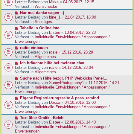
g
e
Letzter Beitrag von
Mirka
«
04.05.2017, 12:15
t
B
u
Verfasst in
Wunschecke
r
e
e
a
N
Nur mal danke sagen ;-)
i
r
g
e
Letzter Beitrag von
bine_1
«
21.04.2017, 16:00
t
B
u
Verfasst in
Sonstiges
r
e
e
a
N
Tabelle in Onlineliste
i
r
g
e
Letzter Beitrag von
Eistee
«
13.04.2017, 22:28
t
B
u
Verfasst in
Individuelle Entwicklungen / Anpassungen /
r
e
e
Erweiterungen
a
i
r
g
N
radio einbauen
t
B
e
Letzter Beitrag von
rosie
«
15.12.2016, 23:29
r
e
u
Verfasst in
Allgemeines
a
i
e
g
N
ich bräuchte hilfe bei meinem chat
t
r
e
Letzter Beitrag von
rosie
«
14.12.2016, 23:04
r
B
u
Verfasst in
Allgemeines
a
e
e
g
N
Suche nach Hilfe bezgl. PHP Webkicks Panel...
i
r
e
Letzter Beitrag von
SunnyPhotography1
«
11.12.2016, 14:21
t
B
u
Verfasst in
Individuelle Entwicklungen / Anpassungen /
r
e
e
Erweiterungen
a
i
r
g
N
Eigene Registrierungsseite & pass_remind
t
B
e
Letzter Beitrag von
Dexxa
«
04.10.2016, 12:00
r
e
u
Verfasst in
Individuelle Entwicklungen / Anpassungen /
a
i
e
Erweiterungen
g
t
r
N
Text über Grafik - Befehl
r
B
e
Letzter Beitrag von
Eistee
«
12.08.2016, 14:40
a
e
u
Verfasst in
Individuelle Entwicklungen / Anpassungen /
g
i
e
Erweiterungen
t