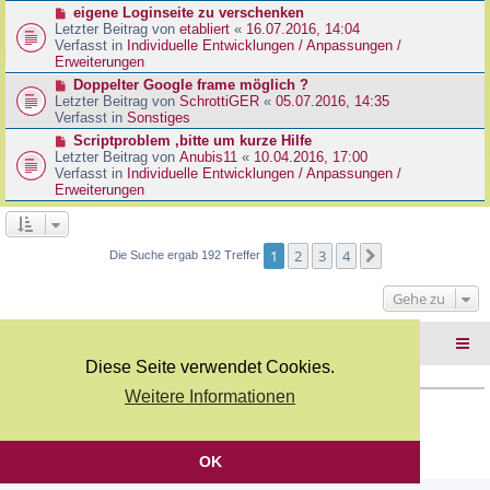
r
N
eigene Loginseite zu verschenken
r
B
e
Letzter Beitrag von
etabliert
«
16.07.2016, 14:04
a
e
u
Verfasst in
Individuelle Entwicklungen / Anpassungen /
g
i
e
Erweiterungen
t
r
N
Doppelter Google frame möglich ?
r
B
e
Letzter Beitrag von
SchrottiGER
«
05.07.2016, 14:35
a
e
u
Verfasst in
Sonstiges
g
i
e
N
Scriptproblem ,bitte um kurze Hilfe
t
r
e
Letzter Beitrag von
Anubis11
«
10.04.2016, 17:00
r
B
u
Verfasst in
Individuelle Entwicklungen / Anpassungen /
a
e
e
Erweiterungen
g
i
r
t
B
r
e
a
i
1
2
3
4
Nächste
Die Suche ergab 192 Treffer
g
t
r
Gehe zu
a
g
Foren-Übersicht
Diese Seite verwendet Cookies.
Weitere Informationen
Copyright Webkicks.de |
Impressum
|
AGB
|
Datenschutz
Powered by
phpBB
® Forum Software © phpBB Limited
Deutsche Übersetzung durch
phpBB.de
OK