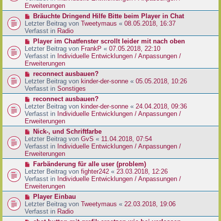
e
e
Erweiterungen
g
i
r
N
Bräuchte Dringend Hilfe Bitte beim Player in Chat
t
B
e
Letzter Beitrag von
Tweetymaus
«
08.05.2018, 16:37
r
e
u
Verfasst in
Radio
a
i
e
g
N
Player im Chatfenster scrollt leider mit nach oben
t
r
e
Letzter Beitrag von
FrankP
«
07.05.2018, 22:10
r
B
u
Verfasst in
Individuelle Entwicklungen / Anpassungen /
a
e
e
Erweiterungen
g
i
r
N
reconnect ausbauen?
t
B
e
Letzter Beitrag von
kinder-der-sonne
«
05.05.2018, 10:26
r
e
u
Verfasst in
Sonstiges
a
i
e
g
N
reconnect ausbauen?
t
r
e
Letzter Beitrag von
kinder-der-sonne
«
24.04.2018, 09:36
r
B
u
Verfasst in
Individuelle Entwicklungen / Anpassungen /
a
e
e
Erweiterungen
g
i
r
N
Nick-, und Schriftfarbe
t
B
e
Letzter Beitrag von
GvS
«
11.04.2018, 07:54
r
e
u
Verfasst in
Individuelle Entwicklungen / Anpassungen /
a
i
e
Erweiterungen
g
t
r
N
Farbänderung für alle user (problem)
r
B
e
Letzter Beitrag von
fighter242
«
23.03.2018, 12:26
a
e
u
Verfasst in
Individuelle Entwicklungen / Anpassungen /
g
i
e
Erweiterungen
t
r
N
Player Einbau
r
B
e
Letzter Beitrag von
Tweetymaus
«
22.03.2018, 19:06
a
e
u
Verfasst in
Radio
g
i
e