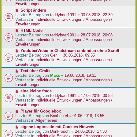
i
e
Erweiterungen
t
r
N
Script ändern
r
B
e
Letzter Beitrag von
teddybaer1991
«
03.08.2018, 22:39
a
e
u
Verfasst in
Individuelle Entwicklungen / Anpassungen /
g
i
e
Erweiterungen
t
r
N
HTML Code
r
B
e
Letzter Beitrag von
teddybaer1991
«
28.07.2018, 20:08
a
e
u
Verfasst in
Individuelle Entwicklungen / Anpassungen /
g
i
e
Erweiterungen
t
r
N
Youtube/Video in Chatstream einbinden ohne Scroll
r
B
e
Letzter Beitrag von
Gerli
«
30.06.2018, 09:55
a
e
u
Verfasst in
Individuelle Entwicklungen / Anpassungen /
g
i
e
Erweiterungen
t
r
N
Text über Grafik
r
B
e
Letzter Beitrag von
Maxs
«
19.06.2018, 19:11
a
e
u
Verfasst in
Individuelle Entwicklungen / Anpassungen /
g
i
e
Erweiterungen
t
r
N
eine kleine frage
r
B
e
Letzter Beitrag von
teddybaer1991
«
17.06.2018, 00:58
a
e
u
Verfasst in
Individuelle Entwicklungen / Anpassungen /
g
i
e
Erweiterungen
t
r
N
Player für Googlebox
r
B
e
Letzter Beitrag von
Boxbeutel
«
01.06.2018, 13:55
a
e
u
Verfasst in
Allgemeines
g
i
e
N
eigene Loginseite mit Cookies Hinweis
t
r
e
Letzter Beitrag von
DonFroschi
«
24.05.2018, 17:33
r
B
u
Verfasst in
Individuelle Entwicklungen / Anpassungen /
a