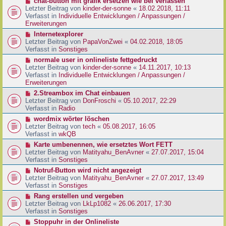
N
chat-button mit grafik ersetzen wie bei verlassen
t
r
e
Letzter Beitrag von
kinder-der-sonne
«
18.02.2018, 11:11
r
B
u
Verfasst in
Individuelle Entwicklungen / Anpassungen /
a
e
e
Erweiterungen
g
i
r
N
Internetexplorer
t
B
e
Letzter Beitrag von
PapaVonZwei
«
04.02.2018, 18:05
r
e
u
Verfasst in
Sonstiges
a
i
e
g
N
normale user in onlineliste fettgedruckt
t
r
e
Letzter Beitrag von
kinder-der-sonne
«
14.11.2017, 10:13
r
B
u
Verfasst in
Individuelle Entwicklungen / Anpassungen /
a
e
e
Erweiterungen
g
i
r
N
2.Streambox im Chat einbauen
t
B
e
Letzter Beitrag von
DonFroschi
«
05.10.2017, 22:29
r
e
u
Verfasst in
Radio
a
i
e
g
N
wordmix wörter löschen
t
r
e
Letzter Beitrag von
tech
«
05.08.2017, 16:05
r
B
u
Verfasst in
wkQB
a
e
e
g
N
Karte umbenennen, wie ersetztes Wort FETT
i
r
e
Letzter Beitrag von
Matityahu_BenAvner
«
27.07.2017, 15:04
t
B
u
Verfasst in
Sonstiges
r
e
e
a
N
Notruf-Button wird nicht angezeigt
i
r
g
e
Letzter Beitrag von
Matityahu_BenAvner
«
27.07.2017, 13:49
t
B
u
Verfasst in
Sonstiges
r
e
e
a
N
Rang erstellen und vergeben
i
r
g
e
Letzter Beitrag von
LkLp1082
«
26.06.2017, 17:30
t
B
u
Verfasst in
Sonstiges
r
e
e
a
N
Stoppuhr in der Onlineliste
i
r