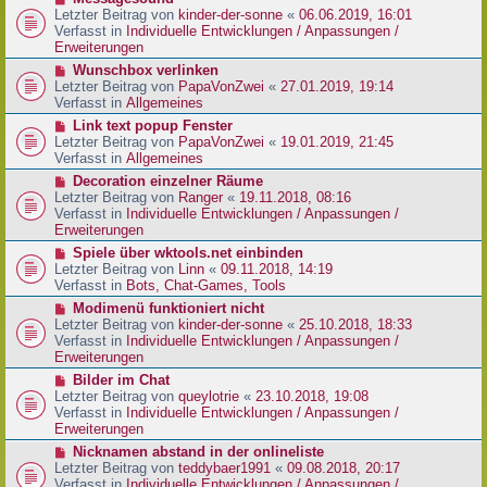
t
r
e
Letzter Beitrag von
kinder-der-sonne
«
06.06.2019, 16:01
r
B
u
Verfasst in
Individuelle Entwicklungen / Anpassungen /
a
e
e
Erweiterungen
g
i
r
N
Wunschbox verlinken
t
B
e
Letzter Beitrag von
PapaVonZwei
«
27.01.2019, 19:14
r
e
u
Verfasst in
Allgemeines
a
i
e
g
N
Link text popup Fenster
t
r
e
Letzter Beitrag von
PapaVonZwei
«
19.01.2019, 21:45
r
B
u
Verfasst in
Allgemeines
a
e
e
g
N
Decoration einzelner Räume
i
r
e
Letzter Beitrag von
Ranger
«
19.11.2018, 08:16
t
B
u
Verfasst in
Individuelle Entwicklungen / Anpassungen /
r
e
e
Erweiterungen
a
i
r
g
N
Spiele über wktools.net einbinden
t
B
e
Letzter Beitrag von
Linn
«
09.11.2018, 14:19
r
e
u
Verfasst in
Bots, Chat-Games, Tools
a
i
e
g
N
Modimenü funktioniert nicht
t
r
e
Letzter Beitrag von
kinder-der-sonne
«
25.10.2018, 18:33
r
B
u
Verfasst in
Individuelle Entwicklungen / Anpassungen /
a
e
e
Erweiterungen
g
i
r
N
Bilder im Chat
t
B
e
Letzter Beitrag von
queylotrie
«
23.10.2018, 19:08
r
e
u
Verfasst in
Individuelle Entwicklungen / Anpassungen /
a
i
e
Erweiterungen
g
t
r
N
Nicknamen abstand in der onlineliste
r
B
e
Letzter Beitrag von
teddybaer1991
«
09.08.2018, 20:17
a
e
u
Verfasst in
Individuelle Entwicklungen / Anpassungen /
g