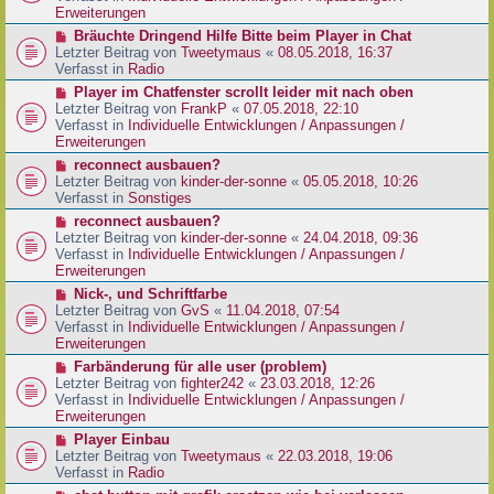
e
e
Erweiterungen
g
i
r
N
Bräuchte Dringend Hilfe Bitte beim Player in Chat
t
B
e
Letzter Beitrag von
Tweetymaus
«
08.05.2018, 16:37
r
e
u
Verfasst in
Radio
a
i
e
g
N
Player im Chatfenster scrollt leider mit nach oben
t
r
e
Letzter Beitrag von
FrankP
«
07.05.2018, 22:10
r
B
u
Verfasst in
Individuelle Entwicklungen / Anpassungen /
a
e
e
Erweiterungen
g
i
r
N
reconnect ausbauen?
t
B
e
Letzter Beitrag von
kinder-der-sonne
«
05.05.2018, 10:26
r
e
u
Verfasst in
Sonstiges
a
i
e
g
N
reconnect ausbauen?
t
r
e
Letzter Beitrag von
kinder-der-sonne
«
24.04.2018, 09:36
r
B
u
Verfasst in
Individuelle Entwicklungen / Anpassungen /
a
e
e
Erweiterungen
g
i
r
N
Nick-, und Schriftfarbe
t
B
e
Letzter Beitrag von
GvS
«
11.04.2018, 07:54
r
e
u
Verfasst in
Individuelle Entwicklungen / Anpassungen /
a
i
e
Erweiterungen
g
t
r
N
Farbänderung für alle user (problem)
r
B
e
Letzter Beitrag von
fighter242
«
23.03.2018, 12:26
a
e
u
Verfasst in
Individuelle Entwicklungen / Anpassungen /
g
i
e
Erweiterungen
t
r
N
Player Einbau
r
B
e
Letzter Beitrag von
Tweetymaus
«
22.03.2018, 19:06
a
e
u
Verfasst in
Radio
g
i
e