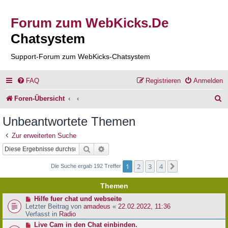
Forum zum WebKicks.De
Chatsystem
Support-Forum zum WebKicks-Chatsystem
FAQ
Registrieren
Anmelden
S
Foren-Übersicht
u
Unbeantwortete Themen
c
Zur erweiterten Suche
h
Suche
Erweiterte Suche
e
1
2
3
4
Nächste
Die Suche ergab 192 Treffer
Themen
N
Hilfe fuer chat und webseite
e
Letzter Beitrag von
amadeus
«
22.02.2022, 11:36
u
Verfasst in
Radio
e
N
Live Cam in den Chat einbinden.