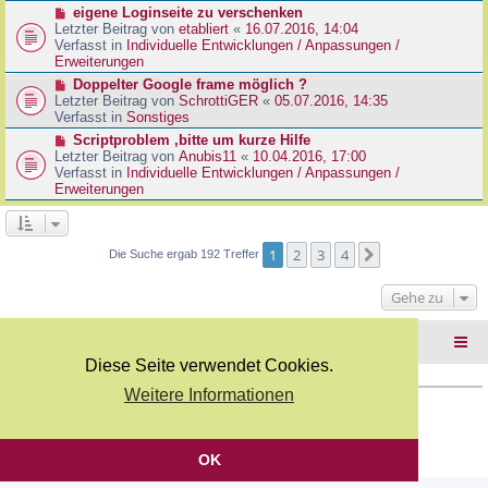
r
N
eigene Loginseite zu verschenken
r
B
e
Letzter Beitrag von
etabliert
«
16.07.2016, 14:04
a
e
u
Verfasst in
Individuelle Entwicklungen / Anpassungen /
g
i
e
Erweiterungen
t
r
N
Doppelter Google frame möglich ?
r
B
e
Letzter Beitrag von
SchrottiGER
«
05.07.2016, 14:35
a
e
u
Verfasst in
Sonstiges
g
i
e
N
Scriptproblem ,bitte um kurze Hilfe
t
r
e
Letzter Beitrag von
Anubis11
«
10.04.2016, 17:00
r
B
u
Verfasst in
Individuelle Entwicklungen / Anpassungen /
a
e
e
Erweiterungen
g
i
r
t
B
r
e
a
i
1
2
3
4
Nächste
Die Suche ergab 192 Treffer
g
t
r
Gehe zu
a
g
Foren-Übersicht
Diese Seite verwendet Cookies.
Weitere Informationen
Copyright Webkicks.de |
Impressum
|
AGB
|
Datenschutz
Powered by
phpBB
® Forum Software © phpBB Limited
Deutsche Übersetzung durch
phpBB.de
OK