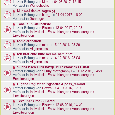
g
e
Letzter Beitrag von
Mirka
«
04.05.2017, 12:15
t
B
u
Verfasst in
Wunschecke
r
e
e
a
N
Nur mal danke sagen ;-)
i
r
g
e
Letzter Beitrag von
bine_1
«
21.04.2017, 16:00
t
B
u
Verfasst in
Sonstiges
r
e
e
a
N
Tabelle in Onlineliste
i
r
g
e
Letzter Beitrag von
Eistee
«
13.04.2017, 22:28
t
B
u
Verfasst in
Individuelle Entwicklungen / Anpassungen /
r
e
e
Erweiterungen
a
i
r
g
N
radio einbauen
t
B
e
Letzter Beitrag von
rosie
«
15.12.2016, 23:29
r
e
u
Verfasst in
Allgemeines
a
i
e
g
N
ich bräuchte hilfe bei meinem chat
t
r
e
Letzter Beitrag von
rosie
«
14.12.2016, 23:04
r
B
u
Verfasst in
Allgemeines
a
e
e
g
N
Suche nach Hilfe bezgl. PHP Webkicks Panel...
i
r
e
Letzter Beitrag von
SunnyPhotography1
«
11.12.2016, 14:21
t
B
u
Verfasst in
Individuelle Entwicklungen / Anpassungen /
r
e
e
Erweiterungen
a
i
r
g
N
Eigene Registrierungsseite & pass_remind
t
B
e
Letzter Beitrag von
Dexxa
«
04.10.2016, 12:00
r
e
u
Verfasst in
Individuelle Entwicklungen / Anpassungen /
a
i
e
Erweiterungen
g
t
r
N
Text über Grafik - Befehl
r
B
e
Letzter Beitrag von
Eistee
«
12.08.2016, 14:40
a
e
u
Verfasst in
Individuelle Entwicklungen / Anpassungen /
g
i
e
Erweiterungen
t