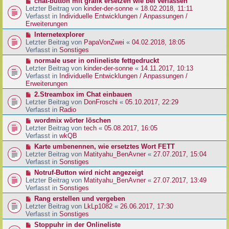
N
chat-button mit grafik ersetzen wie bei verlassen
t
r
e
Letzter Beitrag von
kinder-der-sonne
«
18.02.2018, 11:11
r
B
u
Verfasst in
Individuelle Entwicklungen / Anpassungen /
a
e
e
Erweiterungen
g
i
r
N
Internetexplorer
t
B
e
Letzter Beitrag von
PapaVonZwei
«
04.02.2018, 18:05
r
e
u
Verfasst in
Sonstiges
a
i
e
g
N
normale user in onlineliste fettgedruckt
t
r
e
Letzter Beitrag von
kinder-der-sonne
«
14.11.2017, 10:13
r
B
u
Verfasst in
Individuelle Entwicklungen / Anpassungen /
a
e
e
Erweiterungen
g
i
r
N
2.Streambox im Chat einbauen
t
B
e
Letzter Beitrag von
DonFroschi
«
05.10.2017, 22:29
r
e
u
Verfasst in
Radio
a
i
e
g
N
wordmix wörter löschen
t
r
e
Letzter Beitrag von
tech
«
05.08.2017, 16:05
r
B
u
Verfasst in
wkQB
a
e
e
g
N
Karte umbenennen, wie ersetztes Wort FETT
i
r
e
Letzter Beitrag von
Matityahu_BenAvner
«
27.07.2017, 15:04
t
B
u
Verfasst in
Sonstiges
r
e
e
a
N
Notruf-Button wird nicht angezeigt
i
r
g
e
Letzter Beitrag von
Matityahu_BenAvner
«
27.07.2017, 13:49
t
B
u
Verfasst in
Sonstiges
r
e
e
a
N
Rang erstellen und vergeben
i
r
g
e
Letzter Beitrag von
LkLp1082
«
26.06.2017, 17:30
t
B
u
Verfasst in
Sonstiges
r
e
e
a
N
Stoppuhr in der Onlineliste
i
r