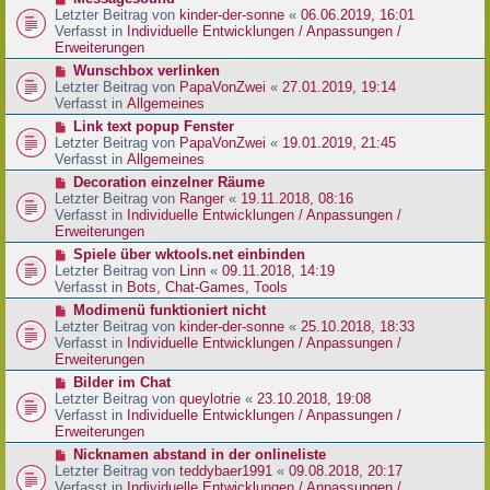
t
r
e
Letzter Beitrag von
kinder-der-sonne
«
06.06.2019, 16:01
r
B
u
Verfasst in
Individuelle Entwicklungen / Anpassungen /
a
e
e
Erweiterungen
g
i
r
N
Wunschbox verlinken
t
B
e
Letzter Beitrag von
PapaVonZwei
«
27.01.2019, 19:14
r
e
u
Verfasst in
Allgemeines
a
i
e
g
N
Link text popup Fenster
t
r
e
Letzter Beitrag von
PapaVonZwei
«
19.01.2019, 21:45
r
B
u
Verfasst in
Allgemeines
a
e
e
g
N
Decoration einzelner Räume
i
r
e
Letzter Beitrag von
Ranger
«
19.11.2018, 08:16
t
B
u
Verfasst in
Individuelle Entwicklungen / Anpassungen /
r
e
e
Erweiterungen
a
i
r
g
N
Spiele über wktools.net einbinden
t
B
e
Letzter Beitrag von
Linn
«
09.11.2018, 14:19
r
e
u
Verfasst in
Bots, Chat-Games, Tools
a
i
e
g
N
Modimenü funktioniert nicht
t
r
e
Letzter Beitrag von
kinder-der-sonne
«
25.10.2018, 18:33
r
B
u
Verfasst in
Individuelle Entwicklungen / Anpassungen /
a
e
e
Erweiterungen
g
i
r
N
Bilder im Chat
t
B
e
Letzter Beitrag von
queylotrie
«
23.10.2018, 19:08
r
e
u
Verfasst in
Individuelle Entwicklungen / Anpassungen /
a
i
e
Erweiterungen
g
t
r
N
Nicknamen abstand in der onlineliste
r
B
e
Letzter Beitrag von
teddybaer1991
«
09.08.2018, 20:17
a
e
u
Verfasst in
Individuelle Entwicklungen / Anpassungen /
g