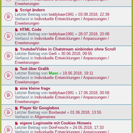
i
e
Erweiterungen
t
r
N
Script ändern
r
B
e
Letzter Beitrag von
teddybaer1991
«
03.08.2018, 22:39
a
e
u
Verfasst in
Individuelle Entwicklungen / Anpassungen /
g
i
e
Erweiterungen
t
r
N
HTML Code
r
B
e
Letzter Beitrag von
teddybaer1991
«
28.07.2018, 20:08
a
e
u
Verfasst in
Individuelle Entwicklungen / Anpassungen /
g
i
e
Erweiterungen
t
r
N
Youtube/Video in Chatstream einbinden ohne Scroll
r
B
e
Letzter Beitrag von
Gerli
«
30.06.2018, 09:55
a
e
u
Verfasst in
Individuelle Entwicklungen / Anpassungen /
g
i
e
Erweiterungen
t
r
N
Text über Grafik
r
B
e
Letzter Beitrag von
Maxs
«
19.06.2018, 19:11
a
e
u
Verfasst in
Individuelle Entwicklungen / Anpassungen /
g
i
e
Erweiterungen
t
r
N
eine kleine frage
r
B
e
Letzter Beitrag von
teddybaer1991
«
17.06.2018, 00:58
a
e
u
Verfasst in
Individuelle Entwicklungen / Anpassungen /
g
i
e
Erweiterungen
t
r
N
Player für Googlebox
r
B
e
Letzter Beitrag von
Boxbeutel
«
01.06.2018, 13:55
a
e
u
Verfasst in
Allgemeines
g
i
e
N
eigene Loginseite mit Cookies Hinweis
t
r
e
Letzter Beitrag von
DonFroschi
«
24.05.2018, 17:33
r
B
u
Verfasst in
Individuelle Entwicklungen / Anpassungen /
a