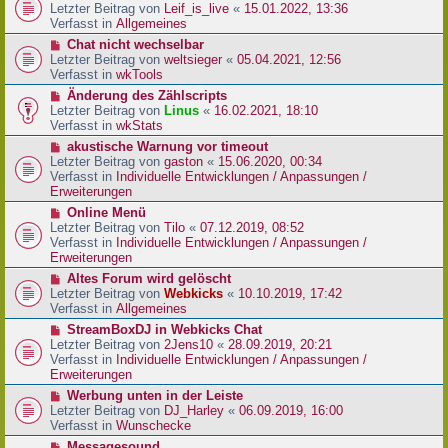
r
e
Letzter Beitrag von
Leif_is_live
«
15.01.2022, 13:36
B
u
Verfasst in
Allgemeines
e
e
N
Chat nicht wechselbar
i
r
e
Letzter Beitrag von
weltsieger
«
05.04.2021, 12:56
t
B
u
Verfasst in
wkTools
r
e
e
a
N
Änderung des Zählscripts
i
r
g
e
Letzter Beitrag von
Linus
«
16.02.2021, 18:10
t
B
u
Verfasst in
wkStats
r
e
e
a
N
akustische Warnung vor timeout
i
r
g
e
Letzter Beitrag von
gaston
«
15.06.2020, 00:34
t
B
u
Verfasst in
Individuelle Entwicklungen / Anpassungen /
r
e
e
Erweiterungen
a
i
r
g
N
Online Menü
t
B
e
Letzter Beitrag von
Tilo
«
07.12.2019, 08:52
r
e
u
Verfasst in
Individuelle Entwicklungen / Anpassungen /
a
i
e
Erweiterungen
g
t
r
N
Altes Forum wird gelöscht
r
B
e
Letzter Beitrag von
Webkicks
«
10.10.2019, 17:42
a
e
u
Verfasst in
Allgemeines
g
i
e
N
StreamBoxDJ in Webkicks Chat
t
r
e
Letzter Beitrag von
2Jens10
«
28.09.2019, 20:21
r
B
u
Verfasst in
Individuelle Entwicklungen / Anpassungen /
a
e
e
Erweiterungen
g
i
r
N
Werbung unten in der Leiste
t
B
e
Letzter Beitrag von
DJ_Harley
«
06.09.2019, 16:00
r
e
u
Verfasst in
Wunschecke
a
i
e
g
N
Messagesound