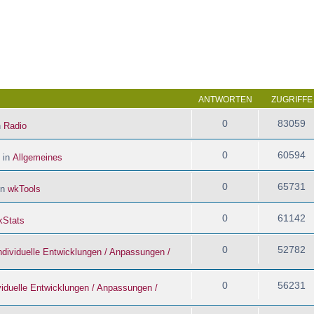
 Suche
ANTWORTEN
ZUGRIFFE
0
83059
n
Radio
0
60594
 in
Allgemeines
0
65731
in
wkTools
0
61142
kStats
0
52782
ndividuelle Entwicklungen / Anpassungen /
0
56231
viduelle Entwicklungen / Anpassungen /