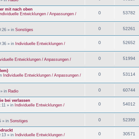
ider mit nach oben
0
53782
Individuelle Entwicklungen / Anpassungen /
0
52261
:26 » in
Sonstiges
0
52652
:36 » in
Individuelle Entwicklungen /
0
51994
ividuelle Entwicklungen / Anpassungen /
blem)
0
53114
in
Individuelle Entwicklungen / Anpassungen /
0
60744
 » in
Radio
ie bei verlassen
0
54012
:11 » in
Individuelle Entwicklungen /
0
52399
5 » in
Sonstiges
edruckt
0
30571
:13 » in
Individuelle Entwicklungen /