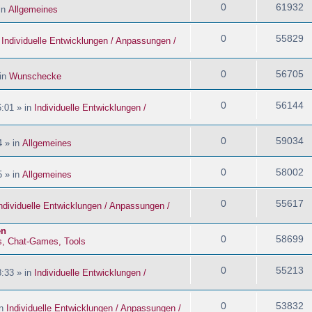
0
61932
in
Allgemeines
0
55829
n
Individuelle Entwicklungen / Anpassungen /
0
56705
 in
Wunschecke
0
56144
:01 » in
Individuelle Entwicklungen /
0
59034
4 » in
Allgemeines
0
58002
5 » in
Allgemeines
0
55617
ndividuelle Entwicklungen / Anpassungen /
en
0
58699
s, Chat-Games, Tools
0
55213
:33 » in
Individuelle Entwicklungen /
0
53832
in
Individuelle Entwicklungen / Anpassungen /