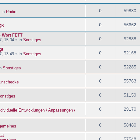
0
59830
» in
Radio
0
56662
QB
s Wort FETT
0
52888
, 15:04 » in
Sonstiges
gt
0
52168
, 13:49 » in
Sonstiges
0
52285
in
Sonstiges
0
55763
nschecke
0
51159
onstiges
0
29170
ndividuelle Entwicklungen / Anpassungen /
0
58480
lgemeines
at
0
57548