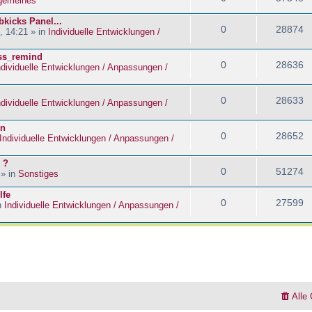
lgemeines
kicks Panel...
0
28874
, 14:21 » in
Individuelle Entwicklungen /
ass_remind
0
28636
ndividuelle Entwicklungen / Anpassungen /
0
28633
ndividuelle Entwicklungen / Anpassungen /
en
0
28652
Individuelle Entwicklungen / Anpassungen /
 ?
0
51274
 » in
Sonstiges
lfe
0
27599
n
Individuelle Entwicklungen / Anpassungen /
Alle