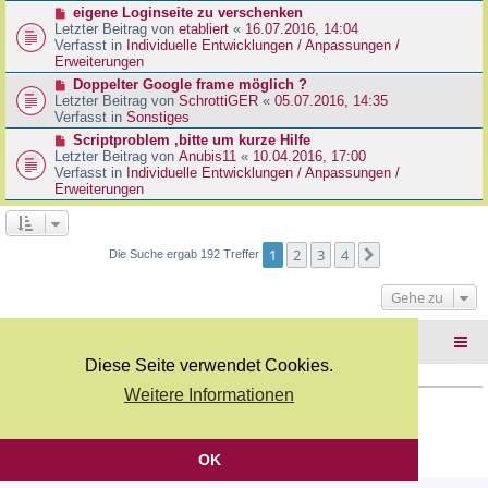
r
N
eigene Loginseite zu verschenken
r
B
e
Letzter Beitrag von
etabliert
«
16.07.2016, 14:04
a
e
u
Verfasst in
Individuelle Entwicklungen / Anpassungen /
g
i
e
Erweiterungen
t
r
N
Doppelter Google frame möglich ?
r
B
e
Letzter Beitrag von
SchrottiGER
«
05.07.2016, 14:35
a
e
u
Verfasst in
Sonstiges
g
i
e
N
Scriptproblem ,bitte um kurze Hilfe
t
r
e
Letzter Beitrag von
Anubis11
«
10.04.2016, 17:00
r
B
u
Verfasst in
Individuelle Entwicklungen / Anpassungen /
a
e
e
Erweiterungen
g
i
r
t
B
r
e
a
i
1
2
3
4
Nächste
Die Suche ergab 192 Treffer
g
t
r
Gehe zu
a
g
Foren-Übersicht
Diese Seite verwendet Cookies.
Weitere Informationen
Copyright Webkicks.de |
Impressum
|
AGB
|
Datenschutz
Powered by
phpBB
® Forum Software © phpBB Limited
Deutsche Übersetzung durch
phpBB.de
OK