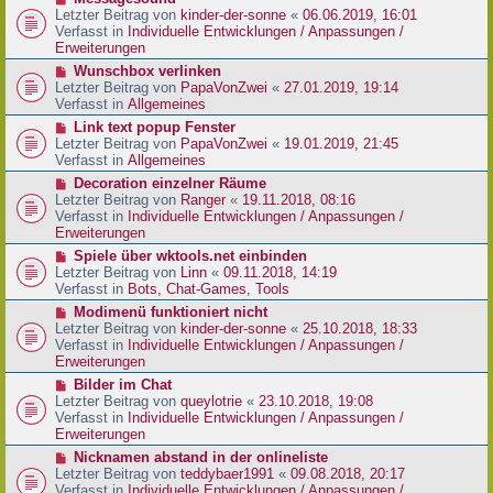
t
r
e
Letzter Beitrag von
kinder-der-sonne
«
06.06.2019, 16:01
r
B
u
Verfasst in
Individuelle Entwicklungen / Anpassungen /
a
e
e
Erweiterungen
g
i
r
N
Wunschbox verlinken
t
B
e
Letzter Beitrag von
PapaVonZwei
«
27.01.2019, 19:14
r
e
u
Verfasst in
Allgemeines
a
i
e
g
N
Link text popup Fenster
t
r
e
Letzter Beitrag von
PapaVonZwei
«
19.01.2019, 21:45
r
B
u
Verfasst in
Allgemeines
a
e
e
g
N
Decoration einzelner Räume
i
r
e
Letzter Beitrag von
Ranger
«
19.11.2018, 08:16
t
B
u
Verfasst in
Individuelle Entwicklungen / Anpassungen /
r
e
e
Erweiterungen
a
i
r
g
N
Spiele über wktools.net einbinden
t
B
e
Letzter Beitrag von
Linn
«
09.11.2018, 14:19
r
e
u
Verfasst in
Bots, Chat-Games, Tools
a
i
e
g
N
Modimenü funktioniert nicht
t
r
e
Letzter Beitrag von
kinder-der-sonne
«
25.10.2018, 18:33
r
B
u
Verfasst in
Individuelle Entwicklungen / Anpassungen /
a
e
e
Erweiterungen
g
i
r
N
Bilder im Chat
t
B
e
Letzter Beitrag von
queylotrie
«
23.10.2018, 19:08
r
e
u
Verfasst in
Individuelle Entwicklungen / Anpassungen /
a
i
e
Erweiterungen
g
t
r
N
Nicknamen abstand in der onlineliste
r
B
e
Letzter Beitrag von
teddybaer1991
«
09.08.2018, 20:17
a
e
u
Verfasst in
Individuelle Entwicklungen / Anpassungen /
g