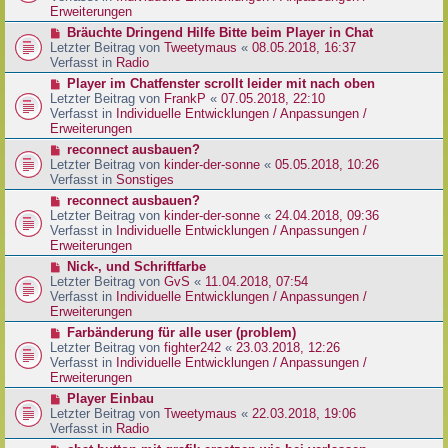
e
e
Erweiterungen
g
i
r
N
Bräuchte Dringend Hilfe Bitte beim Player in Chat
t
B
e
Letzter Beitrag von
Tweetymaus
«
08.05.2018, 16:37
r
e
u
Verfasst in
Radio
a
i
e
g
N
Player im Chatfenster scrollt leider mit nach oben
t
r
e
Letzter Beitrag von
FrankP
«
07.05.2018, 22:10
r
B
u
Verfasst in
Individuelle Entwicklungen / Anpassungen /
a
e
e
Erweiterungen
g
i
r
N
reconnect ausbauen?
t
B
e
Letzter Beitrag von
kinder-der-sonne
«
05.05.2018, 10:26
r
e
u
Verfasst in
Sonstiges
a
i
e
g
N
reconnect ausbauen?
t
r
e
Letzter Beitrag von
kinder-der-sonne
«
24.04.2018, 09:36
r
B
u
Verfasst in
Individuelle Entwicklungen / Anpassungen /
a
e
e
Erweiterungen
g
i
r
N
Nick-, und Schriftfarbe
t
B
e
Letzter Beitrag von
GvS
«
11.04.2018, 07:54
r
e
u
Verfasst in
Individuelle Entwicklungen / Anpassungen /
a
i
e
Erweiterungen
g
t
r
N
Farbänderung für alle user (problem)
r
B
e
Letzter Beitrag von
fighter242
«
23.03.2018, 12:26
a
e
u
Verfasst in
Individuelle Entwicklungen / Anpassungen /
g
i
e
Erweiterungen
t
r
N
Player Einbau
r
B
e
Letzter Beitrag von
Tweetymaus
«
22.03.2018, 19:06
a
e
u
Verfasst in
Radio
g
i
e