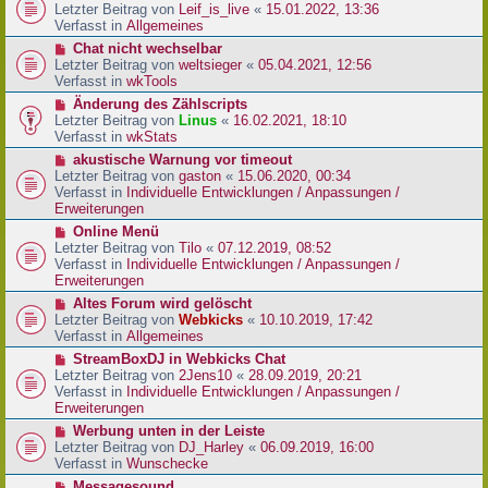
r
e
Letzter Beitrag von
Leif_is_live
«
15.01.2022, 13:36
B
u
Verfasst in
Allgemeines
e
e
N
Chat nicht wechselbar
i
r
e
Letzter Beitrag von
weltsieger
«
05.04.2021, 12:56
t
B
u
Verfasst in
wkTools
r
e
e
a
N
Änderung des Zählscripts
i
r
g
e
Letzter Beitrag von
Linus
«
16.02.2021, 18:10
t
B
u
Verfasst in
wkStats
r
e
e
a
N
akustische Warnung vor timeout
i
r
g
e
Letzter Beitrag von
gaston
«
15.06.2020, 00:34
t
B
u
Verfasst in
Individuelle Entwicklungen / Anpassungen /
r
e
e
Erweiterungen
a
i
r
g
N
Online Menü
t
B
e
Letzter Beitrag von
Tilo
«
07.12.2019, 08:52
r
e
u
Verfasst in
Individuelle Entwicklungen / Anpassungen /
a
i
e
Erweiterungen
g
t
r
N
Altes Forum wird gelöscht
r
B
e
Letzter Beitrag von
Webkicks
«
10.10.2019, 17:42
a
e
u
Verfasst in
Allgemeines
g
i
e
N
StreamBoxDJ in Webkicks Chat
t
r
e
Letzter Beitrag von
2Jens10
«
28.09.2019, 20:21
r
B
u
Verfasst in
Individuelle Entwicklungen / Anpassungen /
a
e
e
Erweiterungen
g
i
r
N
Werbung unten in der Leiste
t
B
e
Letzter Beitrag von
DJ_Harley
«
06.09.2019, 16:00
r
e
u
Verfasst in
Wunschecke
a
i
e
g
N
Messagesound