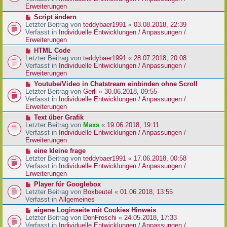
i
e
Erweiterungen
t
r
N
Script ändern
r
B
e
Letzter Beitrag von
teddybaer1991
«
03.08.2018, 22:39
a
e
u
Verfasst in
Individuelle Entwicklungen / Anpassungen /
g
i
e
Erweiterungen
t
r
N
HTML Code
r
B
e
Letzter Beitrag von
teddybaer1991
«
28.07.2018, 20:08
a
e
u
Verfasst in
Individuelle Entwicklungen / Anpassungen /
g
i
e
Erweiterungen
t
r
N
Youtube/Video in Chatstream einbinden ohne Scroll
r
B
e
Letzter Beitrag von
Gerli
«
30.06.2018, 09:55
a
e
u
Verfasst in
Individuelle Entwicklungen / Anpassungen /
g
i
e
Erweiterungen
t
r
N
Text über Grafik
r
B
e
Letzter Beitrag von
Maxs
«
19.06.2018, 19:11
a
e
u
Verfasst in
Individuelle Entwicklungen / Anpassungen /
g
i
e
Erweiterungen
t
r
N
eine kleine frage
r
B
e
Letzter Beitrag von
teddybaer1991
«
17.06.2018, 00:58
a
e
u
Verfasst in
Individuelle Entwicklungen / Anpassungen /
g
i
e
Erweiterungen
t
r
N
Player für Googlebox
r
B
e
Letzter Beitrag von
Boxbeutel
«
01.06.2018, 13:55
a
e
u
Verfasst in
Allgemeines
g
i
e
N
eigene Loginseite mit Cookies Hinweis
t
r
e
Letzter Beitrag von
DonFroschi
«
24.05.2018, 17:33
r
B
u
Verfasst in
Individuelle Entwicklungen / Anpassungen /
a