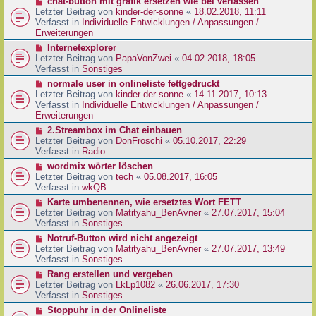
N
chat-button mit grafik ersetzen wie bei verlassen
t
r
e
Letzter Beitrag von
kinder-der-sonne
«
18.02.2018, 11:11
r
B
u
Verfasst in
Individuelle Entwicklungen / Anpassungen /
a
e
e
Erweiterungen
g
i
r
N
Internetexplorer
t
B
e
Letzter Beitrag von
PapaVonZwei
«
04.02.2018, 18:05
r
e
u
Verfasst in
Sonstiges
a
i
e
g
N
normale user in onlineliste fettgedruckt
t
r
e
Letzter Beitrag von
kinder-der-sonne
«
14.11.2017, 10:13
r
B
u
Verfasst in
Individuelle Entwicklungen / Anpassungen /
a
e
e
Erweiterungen
g
i
r
N
2.Streambox im Chat einbauen
t
B
e
Letzter Beitrag von
DonFroschi
«
05.10.2017, 22:29
r
e
u
Verfasst in
Radio
a
i
e
g
N
wordmix wörter löschen
t
r
e
Letzter Beitrag von
tech
«
05.08.2017, 16:05
r
B
u
Verfasst in
wkQB
a
e
e
g
N
Karte umbenennen, wie ersetztes Wort FETT
i
r
e
Letzter Beitrag von
Matityahu_BenAvner
«
27.07.2017, 15:04
t
B
u
Verfasst in
Sonstiges
r
e
e
a
N
Notruf-Button wird nicht angezeigt
i
r
g
e
Letzter Beitrag von
Matityahu_BenAvner
«
27.07.2017, 13:49
t
B
u
Verfasst in
Sonstiges
r
e
e
a
N
Rang erstellen und vergeben
i
r
g
e
Letzter Beitrag von
LkLp1082
«
26.06.2017, 17:30
t
B
u
Verfasst in
Sonstiges
r
e
e
a
N
Stoppuhr in der Onlineliste
i
r