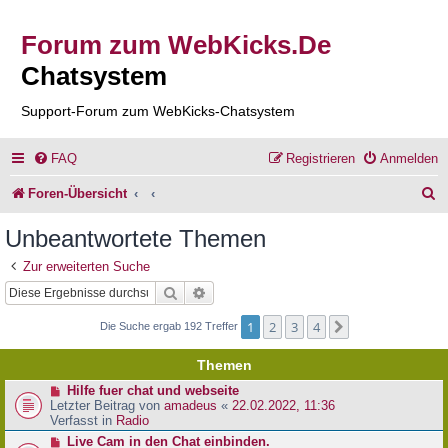
Forum zum WebKicks.De
Chatsystem
Support-Forum zum WebKicks-Chatsystem
FAQ
Registrieren
Anmelden
S
Foren-Übersicht
u
Unbeantwortete Themen
c
Zur erweiterten Suche
h
Suche
Erweiterte Suche
e
1
2
3
4
Nächste
Die Suche ergab 192 Treffer
Themen
N
Hilfe fuer chat und webseite
e
Letzter Beitrag von
amadeus
«
22.02.2022, 11:36
u
Verfasst in
Radio
e
N
Live Cam in den Chat einbinden.