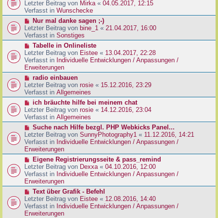
g
e
Letzter Beitrag von
Mirka
«
04.05.2017, 12:15
t
B
u
Verfasst in
Wunschecke
r
e
e
a
N
Nur mal danke sagen ;-)
i
r
g
e
Letzter Beitrag von
bine_1
«
21.04.2017, 16:00
t
B
u
Verfasst in
Sonstiges
r
e
e
a
N
Tabelle in Onlineliste
i
r
g
e
Letzter Beitrag von
Eistee
«
13.04.2017, 22:28
t
B
u
Verfasst in
Individuelle Entwicklungen / Anpassungen /
r
e
e
Erweiterungen
a
i
r
g
N
radio einbauen
t
B
e
Letzter Beitrag von
rosie
«
15.12.2016, 23:29
r
e
u
Verfasst in
Allgemeines
a
i
e
g
N
ich bräuchte hilfe bei meinem chat
t
r
e
Letzter Beitrag von
rosie
«
14.12.2016, 23:04
r
B
u
Verfasst in
Allgemeines
a
e
e
g
N
Suche nach Hilfe bezgl. PHP Webkicks Panel...
i
r
e
Letzter Beitrag von
SunnyPhotography1
«
11.12.2016, 14:21
t
B
u
Verfasst in
Individuelle Entwicklungen / Anpassungen /
r
e
e
Erweiterungen
a
i
r
g
N
Eigene Registrierungsseite & pass_remind
t
B
e
Letzter Beitrag von
Dexxa
«
04.10.2016, 12:00
r
e
u
Verfasst in
Individuelle Entwicklungen / Anpassungen /
a
i
e
Erweiterungen
g
t
r
N
Text über Grafik - Befehl
r
B
e
Letzter Beitrag von
Eistee
«
12.08.2016, 14:40
a
e
u
Verfasst in
Individuelle Entwicklungen / Anpassungen /
g
i
e
Erweiterungen
t