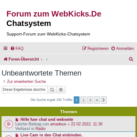
Forum zum WebKicks.De
Chatsystem
Support-Forum zum WebKicks-Chatsystem
FAQ
Registrieren
Anmelden
S
Foren-Übersicht
u
Unbeantwortete Themen
c
Zur erweiterten Suche
h
Suche
Erweiterte Suche
e
1
2
3
4
Nächste
Die Suche ergab 192 Treffer
Themen
N
Hilfe fuer chat und webseite
e
Letzter Beitrag von
amadeus
«
22.02.2022, 11:36
u
Verfasst in
Radio
e
N
Live Cam in den Chat einbinden.