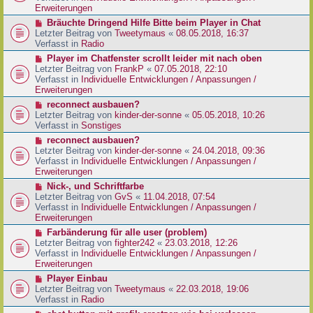
e
e
Erweiterungen
g
i
r
N
Bräuchte Dringend Hilfe Bitte beim Player in Chat
t
B
e
Letzter Beitrag von
Tweetymaus
«
08.05.2018, 16:37
r
e
u
Verfasst in
Radio
a
i
e
g
N
Player im Chatfenster scrollt leider mit nach oben
t
r
e
Letzter Beitrag von
FrankP
«
07.05.2018, 22:10
r
B
u
Verfasst in
Individuelle Entwicklungen / Anpassungen /
a
e
e
Erweiterungen
g
i
r
N
reconnect ausbauen?
t
B
e
Letzter Beitrag von
kinder-der-sonne
«
05.05.2018, 10:26
r
e
u
Verfasst in
Sonstiges
a
i
e
g
N
reconnect ausbauen?
t
r
e
Letzter Beitrag von
kinder-der-sonne
«
24.04.2018, 09:36
r
B
u
Verfasst in
Individuelle Entwicklungen / Anpassungen /
a
e
e
Erweiterungen
g
i
r
N
Nick-, und Schriftfarbe
t
B
e
Letzter Beitrag von
GvS
«
11.04.2018, 07:54
r
e
u
Verfasst in
Individuelle Entwicklungen / Anpassungen /
a
i
e
Erweiterungen
g
t
r
N
Farbänderung für alle user (problem)
r
B
e
Letzter Beitrag von
fighter242
«
23.03.2018, 12:26
a
e
u
Verfasst in
Individuelle Entwicklungen / Anpassungen /
g
i
e
Erweiterungen
t
r
N
Player Einbau
r
B
e
Letzter Beitrag von
Tweetymaus
«
22.03.2018, 19:06
a
e
u
Verfasst in
Radio
g
i
e