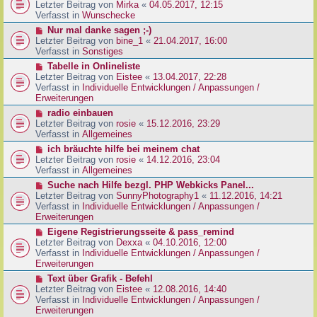
g
e
Letzter Beitrag von
Mirka
«
04.05.2017, 12:15
t
B
u
Verfasst in
Wunschecke
r
e
e
a
N
Nur mal danke sagen ;-)
i
r
g
e
Letzter Beitrag von
bine_1
«
21.04.2017, 16:00
t
B
u
Verfasst in
Sonstiges
r
e
e
a
N
Tabelle in Onlineliste
i
r
g
e
Letzter Beitrag von
Eistee
«
13.04.2017, 22:28
t
B
u
Verfasst in
Individuelle Entwicklungen / Anpassungen /
r
e
e
Erweiterungen
a
i
r
g
N
radio einbauen
t
B
e
Letzter Beitrag von
rosie
«
15.12.2016, 23:29
r
e
u
Verfasst in
Allgemeines
a
i
e
g
N
ich bräuchte hilfe bei meinem chat
t
r
e
Letzter Beitrag von
rosie
«
14.12.2016, 23:04
r
B
u
Verfasst in
Allgemeines
a
e
e
g
N
Suche nach Hilfe bezgl. PHP Webkicks Panel...
i
r
e
Letzter Beitrag von
SunnyPhotography1
«
11.12.2016, 14:21
t
B
u
Verfasst in
Individuelle Entwicklungen / Anpassungen /
r
e
e
Erweiterungen
a
i
r
g
N
Eigene Registrierungsseite & pass_remind
t
B
e
Letzter Beitrag von
Dexxa
«
04.10.2016, 12:00
r
e
u
Verfasst in
Individuelle Entwicklungen / Anpassungen /
a
i
e
Erweiterungen
g
t
r
N
Text über Grafik - Befehl
r
B
e
Letzter Beitrag von
Eistee
«
12.08.2016, 14:40
a
e
u
Verfasst in
Individuelle Entwicklungen / Anpassungen /
g
i
e
Erweiterungen
t