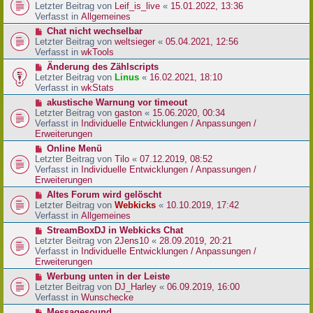
r
e
Letzter Beitrag von
Leif_is_live
«
15.01.2022, 13:36
B
u
Verfasst in
Allgemeines
e
e
N
Chat nicht wechselbar
i
r
e
Letzter Beitrag von
weltsieger
«
05.04.2021, 12:56
t
B
u
Verfasst in
wkTools
r
e
e
a
N
Änderung des Zählscripts
i
r
g
e
Letzter Beitrag von
Linus
«
16.02.2021, 18:10
t
B
u
Verfasst in
wkStats
r
e
e
a
N
akustische Warnung vor timeout
i
r
g
e
Letzter Beitrag von
gaston
«
15.06.2020, 00:34
t
B
u
Verfasst in
Individuelle Entwicklungen / Anpassungen /
r
e
e
Erweiterungen
a
i
r
g
N
Online Menü
t
B
e
Letzter Beitrag von
Tilo
«
07.12.2019, 08:52
r
e
u
Verfasst in
Individuelle Entwicklungen / Anpassungen /
a
i
e
Erweiterungen
g
t
r
N
Altes Forum wird gelöscht
r
B
e
Letzter Beitrag von
Webkicks
«
10.10.2019, 17:42
a
e
u
Verfasst in
Allgemeines
g
i
e
N
StreamBoxDJ in Webkicks Chat
t
r
e
Letzter Beitrag von
2Jens10
«
28.09.2019, 20:21
r
B
u
Verfasst in
Individuelle Entwicklungen / Anpassungen /
a
e
e
Erweiterungen
g
i
r
N
Werbung unten in der Leiste
t
B
e
Letzter Beitrag von
DJ_Harley
«
06.09.2019, 16:00
r
e
u
Verfasst in
Wunschecke
a
i
e
g
N
Messagesound