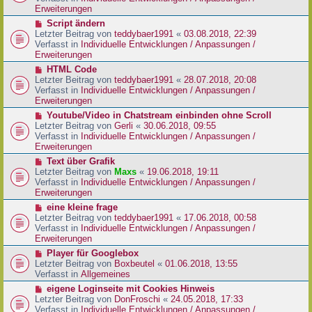
i
e
Erweiterungen
t
r
N
Script ändern
r
B
e
Letzter Beitrag von
teddybaer1991
«
03.08.2018, 22:39
a
e
u
Verfasst in
Individuelle Entwicklungen / Anpassungen /
g
i
e
Erweiterungen
t
r
N
HTML Code
r
B
e
Letzter Beitrag von
teddybaer1991
«
28.07.2018, 20:08
a
e
u
Verfasst in
Individuelle Entwicklungen / Anpassungen /
g
i
e
Erweiterungen
t
r
N
Youtube/Video in Chatstream einbinden ohne Scroll
r
B
e
Letzter Beitrag von
Gerli
«
30.06.2018, 09:55
a
e
u
Verfasst in
Individuelle Entwicklungen / Anpassungen /
g
i
e
Erweiterungen
t
r
N
Text über Grafik
r
B
e
Letzter Beitrag von
Maxs
«
19.06.2018, 19:11
a
e
u
Verfasst in
Individuelle Entwicklungen / Anpassungen /
g
i
e
Erweiterungen
t
r
N
eine kleine frage
r
B
e
Letzter Beitrag von
teddybaer1991
«
17.06.2018, 00:58
a
e
u
Verfasst in
Individuelle Entwicklungen / Anpassungen /
g
i
e
Erweiterungen
t
r
N
Player für Googlebox
r
B
e
Letzter Beitrag von
Boxbeutel
«
01.06.2018, 13:55
a
e
u
Verfasst in
Allgemeines
g
i
e
N
eigene Loginseite mit Cookies Hinweis
t
r
e
Letzter Beitrag von
DonFroschi
«
24.05.2018, 17:33
r
B
u
Verfasst in
Individuelle Entwicklungen / Anpassungen /
a