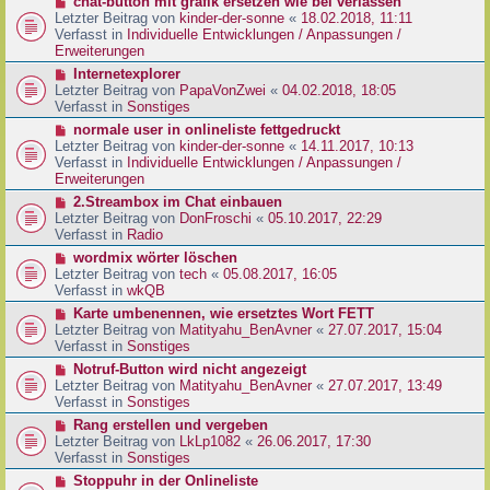
N
chat-button mit grafik ersetzen wie bei verlassen
t
r
e
Letzter Beitrag von
kinder-der-sonne
«
18.02.2018, 11:11
r
B
u
Verfasst in
Individuelle Entwicklungen / Anpassungen /
a
e
e
Erweiterungen
g
i
r
N
Internetexplorer
t
B
e
Letzter Beitrag von
PapaVonZwei
«
04.02.2018, 18:05
r
e
u
Verfasst in
Sonstiges
a
i
e
g
N
normale user in onlineliste fettgedruckt
t
r
e
Letzter Beitrag von
kinder-der-sonne
«
14.11.2017, 10:13
r
B
u
Verfasst in
Individuelle Entwicklungen / Anpassungen /
a
e
e
Erweiterungen
g
i
r
N
2.Streambox im Chat einbauen
t
B
e
Letzter Beitrag von
DonFroschi
«
05.10.2017, 22:29
r
e
u
Verfasst in
Radio
a
i
e
g
N
wordmix wörter löschen
t
r
e
Letzter Beitrag von
tech
«
05.08.2017, 16:05
r
B
u
Verfasst in
wkQB
a
e
e
g
N
Karte umbenennen, wie ersetztes Wort FETT
i
r
e
Letzter Beitrag von
Matityahu_BenAvner
«
27.07.2017, 15:04
t
B
u
Verfasst in
Sonstiges
r
e
e
a
N
Notruf-Button wird nicht angezeigt
i
r
g
e
Letzter Beitrag von
Matityahu_BenAvner
«
27.07.2017, 13:49
t
B
u
Verfasst in
Sonstiges
r
e
e
a
N
Rang erstellen und vergeben
i
r
g
e
Letzter Beitrag von
LkLp1082
«
26.06.2017, 17:30
t
B
u
Verfasst in
Sonstiges
r
e
e
a
N
Stoppuhr in der Onlineliste
i
r