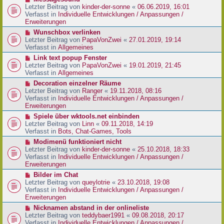
t
r
e
Letzter Beitrag von
kinder-der-sonne
«
06.06.2019, 16:01
r
B
u
Verfasst in
Individuelle Entwicklungen / Anpassungen /
a
e
e
Erweiterungen
g
i
r
N
Wunschbox verlinken
t
B
e
Letzter Beitrag von
PapaVonZwei
«
27.01.2019, 19:14
r
e
u
Verfasst in
Allgemeines
a
i
e
g
N
Link text popup Fenster
t
r
e
Letzter Beitrag von
PapaVonZwei
«
19.01.2019, 21:45
r
B
u
Verfasst in
Allgemeines
a
e
e
g
N
Decoration einzelner Räume
i
r
e
Letzter Beitrag von
Ranger
«
19.11.2018, 08:16
t
B
u
Verfasst in
Individuelle Entwicklungen / Anpassungen /
r
e
e
Erweiterungen
a
i
r
g
N
Spiele über wktools.net einbinden
t
B
e
Letzter Beitrag von
Linn
«
09.11.2018, 14:19
r
e
u
Verfasst in
Bots, Chat-Games, Tools
a
i
e
g
N
Modimenü funktioniert nicht
t
r
e
Letzter Beitrag von
kinder-der-sonne
«
25.10.2018, 18:33
r
B
u
Verfasst in
Individuelle Entwicklungen / Anpassungen /
a
e
e
Erweiterungen
g
i
r
N
Bilder im Chat
t
B
e
Letzter Beitrag von
queylotrie
«
23.10.2018, 19:08
r
e
u
Verfasst in
Individuelle Entwicklungen / Anpassungen /
a
i
e
Erweiterungen
g
t
r
N
Nicknamen abstand in der onlineliste
r
B
e
Letzter Beitrag von
teddybaer1991
«
09.08.2018, 20:17
a
e
u
Verfasst in
Individuelle Entwicklungen / Anpassungen /
g