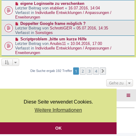
r
N
eigene Loginseite zu verschenken
r
B
e
Letzter Beitrag von
etabliert
«
16.07.2016, 14:04
a
e
u
Verfasst in
Individuelle Entwicklungen / Anpassungen /
g
i
e
Erweiterungen
t
r
N
Doppelter Google frame möglich ?
r
B
e
Letzter Beitrag von
SchrottiGER
«
05.07.2016, 14:35
a
e
u
Verfasst in
Sonstiges
g
i
e
N
Scriptproblem ,bitte um kurze Hilfe
t
r
e
Letzter Beitrag von
Anubis11
«
10.04.2016, 17:00
r
B
u
Verfasst in
Individuelle Entwicklungen / Anpassungen /
a
e
e
Erweiterungen
g
i
r
t
B
r
e
a
i
1
2
3
4
Nächste
Die Suche ergab 192 Treffer
g
t
r
Gehe zu
a
g
Foren-Übersicht
Diese Seite verwendet Cookies.
Weitere Informationen
Copyright Webkicks.de |
Impressum
|
AGB
|
Datenschutz
Powered by
phpBB
® Forum Software © phpBB Limited
Deutsche Übersetzung durch
phpBB.de
OK