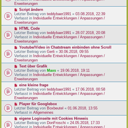
i
e
Erweiterungen
t
r
N
Script ändern
r
B
e
Letzter Beitrag von
teddybaer1991
«
03.08.2018, 22:39
a
e
u
Verfasst in
Individuelle Entwicklungen / Anpassungen /
g
i
e
Erweiterungen
t
r
N
HTML Code
r
B
e
Letzter Beitrag von
teddybaer1991
«
28.07.2018, 20:08
a
e
u
Verfasst in
Individuelle Entwicklungen / Anpassungen /
g
i
e
Erweiterungen
t
r
N
Youtube/Video in Chatstream einbinden ohne Scroll
r
B
e
Letzter Beitrag von
Gerli
«
30.06.2018, 09:55
a
e
u
Verfasst in
Individuelle Entwicklungen / Anpassungen /
g
i
e
Erweiterungen
t
r
N
Text über Grafik
r
B
e
Letzter Beitrag von
Maxs
«
19.06.2018, 19:11
a
e
u
Verfasst in
Individuelle Entwicklungen / Anpassungen /
g
i
e
Erweiterungen
t
r
N
eine kleine frage
r
B
e
Letzter Beitrag von
teddybaer1991
«
17.06.2018, 00:58
a
e
u
Verfasst in
Individuelle Entwicklungen / Anpassungen /
g
i
e
Erweiterungen
t
r
N
Player für Googlebox
r
B
e
Letzter Beitrag von
Boxbeutel
«
01.06.2018, 13:55
a
e
u
Verfasst in
Allgemeines
g
i
e
N
eigene Loginseite mit Cookies Hinweis
t
r
e
Letzter Beitrag von
DonFroschi
«
24.05.2018, 17:33
r
B
u
Verfasst in
Individuelle Entwicklungen / Anpassungen /
a