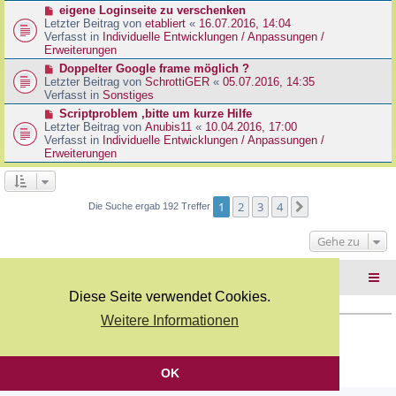
r
N
eigene Loginseite zu verschenken
r
B
e
Letzter Beitrag von
etabliert
«
16.07.2016, 14:04
a
e
u
Verfasst in
Individuelle Entwicklungen / Anpassungen /
g
i
e
Erweiterungen
t
r
N
Doppelter Google frame möglich ?
r
B
e
Letzter Beitrag von
SchrottiGER
«
05.07.2016, 14:35
a
e
u
Verfasst in
Sonstiges
g
i
e
N
Scriptproblem ,bitte um kurze Hilfe
t
r
e
Letzter Beitrag von
Anubis11
«
10.04.2016, 17:00
r
B
u
Verfasst in
Individuelle Entwicklungen / Anpassungen /
a
e
e
Erweiterungen
g
i
r
t
B
r
e
a
i
1
2
3
4
Nächste
Die Suche ergab 192 Treffer
g
t
r
Gehe zu
a
g
Foren-Übersicht
Diese Seite verwendet Cookies.
Weitere Informationen
Copyright Webkicks.de |
Impressum
|
AGB
|
Datenschutz
Powered by
phpBB
® Forum Software © phpBB Limited
Deutsche Übersetzung durch
phpBB.de
OK