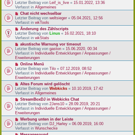
r
e
Letzter Beitrag von
Leif_is_live
«
15.01.2022, 13:36
B
u
Verfasst in
Allgemeines
e
e
N
Chat nicht wechselbar
i
r
e
Letzter Beitrag von
weltsieger
«
05.04.2021, 12:56
t
B
u
Verfasst in
wkTools
r
e
e
a
N
Änderung des Zählscripts
i
r
g
e
Letzter Beitrag von
Linus
«
16.02.2021, 18:10
t
B
u
Verfasst in
wkStats
r
e
e
a
N
akustische Warnung vor timeout
i
r
g
e
Letzter Beitrag von
gaston
«
15.06.2020, 00:34
t
B
u
Verfasst in
Individuelle Entwicklungen / Anpassungen /
r
e
e
Erweiterungen
a
i
r
g
N
Online Menü
t
B
e
Letzter Beitrag von
Tilo
«
07.12.2019, 08:52
r
e
u
Verfasst in
Individuelle Entwicklungen / Anpassungen /
a
i
e
Erweiterungen
g
t
r
N
Altes Forum wird gelöscht
r
B
e
Letzter Beitrag von
Webkicks
«
10.10.2019, 17:42
a
e
u
Verfasst in
Allgemeines
g
i
e
N
StreamBoxDJ in Webkicks Chat
t
r
e
Letzter Beitrag von
2Jens10
«
28.09.2019, 20:21
r
B
u
Verfasst in
Individuelle Entwicklungen / Anpassungen /
a
e
e
Erweiterungen
g
i
r
N
Werbung unten in der Leiste
t
B
e
Letzter Beitrag von
DJ_Harley
«
06.09.2019, 16:00
r
e
u
Verfasst in
Wunschecke
a
i
e
g
N
Messagesound