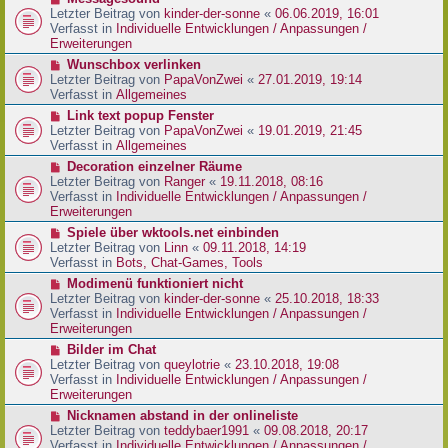
t
r
e
Letzter Beitrag von
kinder-der-sonne
«
06.06.2019, 16:01
r
B
u
Verfasst in
Individuelle Entwicklungen / Anpassungen /
a
e
e
Erweiterungen
g
i
r
N
Wunschbox verlinken
t
B
e
Letzter Beitrag von
PapaVonZwei
«
27.01.2019, 19:14
r
e
u
Verfasst in
Allgemeines
a
i
e
g
N
Link text popup Fenster
t
r
e
Letzter Beitrag von
PapaVonZwei
«
19.01.2019, 21:45
r
B
u
Verfasst in
Allgemeines
a
e
e
g
N
Decoration einzelner Räume
i
r
e
Letzter Beitrag von
Ranger
«
19.11.2018, 08:16
t
B
u
Verfasst in
Individuelle Entwicklungen / Anpassungen /
r
e
e
Erweiterungen
a
i
r
g
N
Spiele über wktools.net einbinden
t
B
e
Letzter Beitrag von
Linn
«
09.11.2018, 14:19
r
e
u
Verfasst in
Bots, Chat-Games, Tools
a
i
e
g
N
Modimenü funktioniert nicht
t
r
e
Letzter Beitrag von
kinder-der-sonne
«
25.10.2018, 18:33
r
B
u
Verfasst in
Individuelle Entwicklungen / Anpassungen /
a
e
e
Erweiterungen
g
i
r
N
Bilder im Chat
t
B
e
Letzter Beitrag von
queylotrie
«
23.10.2018, 19:08
r
e
u
Verfasst in
Individuelle Entwicklungen / Anpassungen /
a
i
e
Erweiterungen
g
t
r
N
Nicknamen abstand in der onlineliste
r
B
e
Letzter Beitrag von
teddybaer1991
«
09.08.2018, 20:17
a
e
u
Verfasst in
Individuelle Entwicklungen / Anpassungen /
g