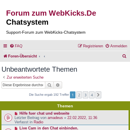
Forum zum WebKicks.De
Chatsystem
Support-Forum zum WebKicks-Chatsystem
FAQ
Registrieren
Anmelden
S
Foren-Übersicht
u
Unbeantwortete Themen
c
Zur erweiterten Suche
h
Suche
Erweiterte Suche
e
1
2
3
4
Nächste
Die Suche ergab 192 Treffer
Themen
N
Hilfe fuer chat und webseite
e
Letzter Beitrag von
amadeus
«
22.02.2022, 11:36
u
Verfasst in
Radio
e
N
Live Cam in den Chat einbinden.