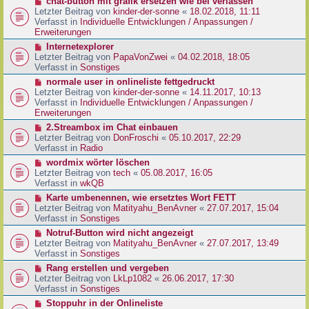
N
chat-button mit grafik ersetzen wie bei verlassen
t
r
e
Letzter Beitrag von
kinder-der-sonne
«
18.02.2018, 11:11
r
B
u
Verfasst in
Individuelle Entwicklungen / Anpassungen /
a
e
e
Erweiterungen
g
i
r
N
Internetexplorer
t
B
e
Letzter Beitrag von
PapaVonZwei
«
04.02.2018, 18:05
r
e
u
Verfasst in
Sonstiges
a
i
e
g
N
normale user in onlineliste fettgedruckt
t
r
e
Letzter Beitrag von
kinder-der-sonne
«
14.11.2017, 10:13
r
B
u
Verfasst in
Individuelle Entwicklungen / Anpassungen /
a
e
e
Erweiterungen
g
i
r
N
2.Streambox im Chat einbauen
t
B
e
Letzter Beitrag von
DonFroschi
«
05.10.2017, 22:29
r
e
u
Verfasst in
Radio
a
i
e
g
N
wordmix wörter löschen
t
r
e
Letzter Beitrag von
tech
«
05.08.2017, 16:05
r
B
u
Verfasst in
wkQB
a
e
e
g
N
Karte umbenennen, wie ersetztes Wort FETT
i
r
e
Letzter Beitrag von
Matityahu_BenAvner
«
27.07.2017, 15:04
t
B
u
Verfasst in
Sonstiges
r
e
e
a
N
Notruf-Button wird nicht angezeigt
i
r
g
e
Letzter Beitrag von
Matityahu_BenAvner
«
27.07.2017, 13:49
t
B
u
Verfasst in
Sonstiges
r
e
e
a
N
Rang erstellen und vergeben
i
r
g
e
Letzter Beitrag von
LkLp1082
«
26.06.2017, 17:30
t
B
u
Verfasst in
Sonstiges
r
e
e
a
N
Stoppuhr in der Onlineliste
i
r