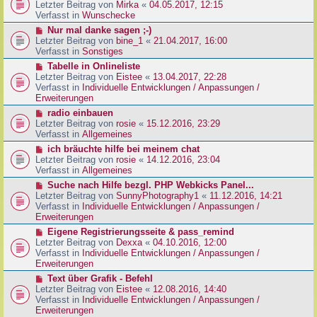
g
e
Letzter Beitrag von
Mirka
«
04.05.2017, 12:15
t
B
u
Verfasst in
Wunschecke
r
e
e
a
N
Nur mal danke sagen ;-)
i
r
g
e
Letzter Beitrag von
bine_1
«
21.04.2017, 16:00
t
B
u
Verfasst in
Sonstiges
r
e
e
a
N
Tabelle in Onlineliste
i
r
g
e
Letzter Beitrag von
Eistee
«
13.04.2017, 22:28
t
B
u
Verfasst in
Individuelle Entwicklungen / Anpassungen /
r
e
e
Erweiterungen
a
i
r
g
N
radio einbauen
t
B
e
Letzter Beitrag von
rosie
«
15.12.2016, 23:29
r
e
u
Verfasst in
Allgemeines
a
i
e
g
N
ich bräuchte hilfe bei meinem chat
t
r
e
Letzter Beitrag von
rosie
«
14.12.2016, 23:04
r
B
u
Verfasst in
Allgemeines
a
e
e
g
N
Suche nach Hilfe bezgl. PHP Webkicks Panel...
i
r
e
Letzter Beitrag von
SunnyPhotography1
«
11.12.2016, 14:21
t
B
u
Verfasst in
Individuelle Entwicklungen / Anpassungen /
r
e
e
Erweiterungen
a
i
r
g
N
Eigene Registrierungsseite & pass_remind
t
B
e
Letzter Beitrag von
Dexxa
«
04.10.2016, 12:00
r
e
u
Verfasst in
Individuelle Entwicklungen / Anpassungen /
a
i
e
Erweiterungen
g
t
r
N
Text über Grafik - Befehl
r
B
e
Letzter Beitrag von
Eistee
«
12.08.2016, 14:40
a
e
u
Verfasst in
Individuelle Entwicklungen / Anpassungen /
g
i
e
Erweiterungen
t