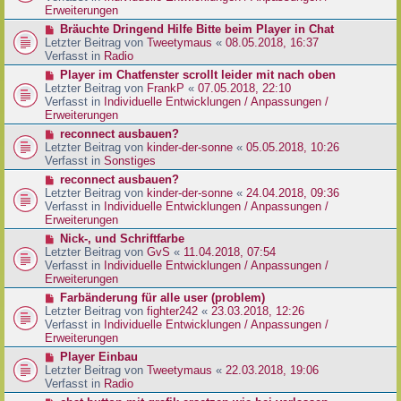
e
e
Erweiterungen
g
i
r
N
Bräuchte Dringend Hilfe Bitte beim Player in Chat
t
B
e
Letzter Beitrag von
Tweetymaus
«
08.05.2018, 16:37
r
e
u
Verfasst in
Radio
a
i
e
g
N
Player im Chatfenster scrollt leider mit nach oben
t
r
e
Letzter Beitrag von
FrankP
«
07.05.2018, 22:10
r
B
u
Verfasst in
Individuelle Entwicklungen / Anpassungen /
a
e
e
Erweiterungen
g
i
r
N
reconnect ausbauen?
t
B
e
Letzter Beitrag von
kinder-der-sonne
«
05.05.2018, 10:26
r
e
u
Verfasst in
Sonstiges
a
i
e
g
N
reconnect ausbauen?
t
r
e
Letzter Beitrag von
kinder-der-sonne
«
24.04.2018, 09:36
r
B
u
Verfasst in
Individuelle Entwicklungen / Anpassungen /
a
e
e
Erweiterungen
g
i
r
N
Nick-, und Schriftfarbe
t
B
e
Letzter Beitrag von
GvS
«
11.04.2018, 07:54
r
e
u
Verfasst in
Individuelle Entwicklungen / Anpassungen /
a
i
e
Erweiterungen
g
t
r
N
Farbänderung für alle user (problem)
r
B
e
Letzter Beitrag von
fighter242
«
23.03.2018, 12:26
a
e
u
Verfasst in
Individuelle Entwicklungen / Anpassungen /
g
i
e
Erweiterungen
t
r
N
Player Einbau
r
B
e
Letzter Beitrag von
Tweetymaus
«
22.03.2018, 19:06
a
e
u
Verfasst in
Radio
g
i
e