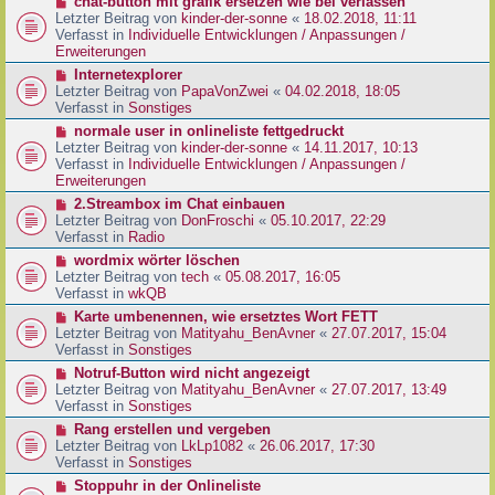
N
chat-button mit grafik ersetzen wie bei verlassen
t
r
e
Letzter Beitrag von
kinder-der-sonne
«
18.02.2018, 11:11
r
B
u
Verfasst in
Individuelle Entwicklungen / Anpassungen /
a
e
e
Erweiterungen
g
i
r
N
Internetexplorer
t
B
e
Letzter Beitrag von
PapaVonZwei
«
04.02.2018, 18:05
r
e
u
Verfasst in
Sonstiges
a
i
e
g
N
normale user in onlineliste fettgedruckt
t
r
e
Letzter Beitrag von
kinder-der-sonne
«
14.11.2017, 10:13
r
B
u
Verfasst in
Individuelle Entwicklungen / Anpassungen /
a
e
e
Erweiterungen
g
i
r
N
2.Streambox im Chat einbauen
t
B
e
Letzter Beitrag von
DonFroschi
«
05.10.2017, 22:29
r
e
u
Verfasst in
Radio
a
i
e
g
N
wordmix wörter löschen
t
r
e
Letzter Beitrag von
tech
«
05.08.2017, 16:05
r
B
u
Verfasst in
wkQB
a
e
e
g
N
Karte umbenennen, wie ersetztes Wort FETT
i
r
e
Letzter Beitrag von
Matityahu_BenAvner
«
27.07.2017, 15:04
t
B
u
Verfasst in
Sonstiges
r
e
e
a
N
Notruf-Button wird nicht angezeigt
i
r
g
e
Letzter Beitrag von
Matityahu_BenAvner
«
27.07.2017, 13:49
t
B
u
Verfasst in
Sonstiges
r
e
e
a
N
Rang erstellen und vergeben
i
r
g
e
Letzter Beitrag von
LkLp1082
«
26.06.2017, 17:30
t
B
u
Verfasst in
Sonstiges
r
e
e
a
N
Stoppuhr in der Onlineliste
i
r