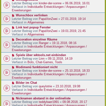
t
r
e
Letzter Beitrag von
kinder-der-sonne
«
06.06.2019, 16:01
r
B
u
Verfasst in
Individuelle Entwicklungen / Anpassungen /
a
e
e
Erweiterungen
g
i
r
N
Wunschbox verlinken
t
B
e
Letzter Beitrag von
PapaVonZwei
«
27.01.2019, 19:14
r
e
u
Verfasst in
Allgemeines
a
i
e
g
N
Link text popup Fenster
t
r
e
Letzter Beitrag von
PapaVonZwei
«
19.01.2019, 21:45
r
B
u
Verfasst in
Allgemeines
a
e
e
g
N
Decoration einzelner Räume
i
r
e
Letzter Beitrag von
Ranger
«
19.11.2018, 08:16
t
B
u
Verfasst in
Individuelle Entwicklungen / Anpassungen /
r
e
e
Erweiterungen
a
i
r
g
N
Spiele über wktools.net einbinden
t
B
e
Letzter Beitrag von
Linn
«
09.11.2018, 14:19
r
e
u
Verfasst in
Bots, Chat-Games, Tools
a
i
e
g
N
Modimenü funktioniert nicht
t
r
e
Letzter Beitrag von
kinder-der-sonne
«
25.10.2018, 18:33
r
B
u
Verfasst in
Individuelle Entwicklungen / Anpassungen /
a
e
e
Erweiterungen
g
i
r
N
Bilder im Chat
t
B
e
Letzter Beitrag von
queylotrie
«
23.10.2018, 19:08
r
e
u
Verfasst in
Individuelle Entwicklungen / Anpassungen /
a
i
e
Erweiterungen
g
t
r
N
Nicknamen abstand in der onlineliste
r
B
e
Letzter Beitrag von
teddybaer1991
«
09.08.2018, 20:17
a
e
u
Verfasst in
Individuelle Entwicklungen / Anpassungen /
g