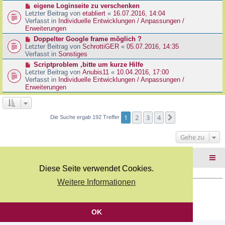
r
N
eigene Loginseite zu verschenken
r
B
e
Letzter Beitrag von
etabliert
«
16.07.2016, 14:04
a
e
u
Verfasst in
Individuelle Entwicklungen / Anpassungen /
g
i
e
Erweiterungen
t
r
N
Doppelter Google frame möglich ?
r
B
e
Letzter Beitrag von
SchrottiGER
«
05.07.2016, 14:35
a
e
u
Verfasst in
Sonstiges
g
i
e
N
Scriptproblem ,bitte um kurze Hilfe
t
r
e
Letzter Beitrag von
Anubis11
«
10.04.2016, 17:00
r
B
u
Verfasst in
Individuelle Entwicklungen / Anpassungen /
a
e
e
Erweiterungen
g
i
r
t
B
r
e
a
i
1
2
3
4
Nächste
Die Suche ergab 192 Treffer
g
t
r
Gehe zu
a
g
Foren-Übersicht
Diese Seite verwendet Cookies.
Weitere Informationen
Copyright Webkicks.de |
Impressum
|
AGB
|
Datenschutz
Powered by
phpBB
® Forum Software © phpBB Limited
Deutsche Übersetzung durch
phpBB.de
OK