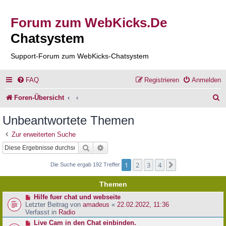
Forum zum WebKicks.De
Chatsystem
Support-Forum zum WebKicks-Chatsystem
FAQ
Registrieren
Anmelden
S
Foren-Übersicht
u
Unbeantwortete Themen
c
Zur erweiterten Suche
h
Suche
Erweiterte Suche
e
1
2
3
4
Nächste
Die Suche ergab 192 Treffer
Themen
N
Hilfe fuer chat und webseite
e
Letzter Beitrag von
amadeus
«
22.02.2022, 11:36
u
Verfasst in
Radio
e
N
Live Cam in den Chat einbinden.