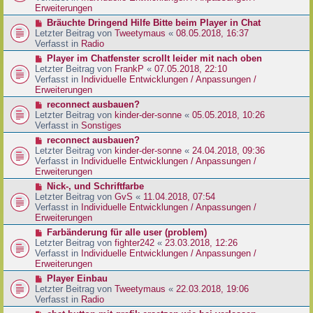
e
e
Erweiterungen
g
i
r
N
Bräuchte Dringend Hilfe Bitte beim Player in Chat
t
B
e
Letzter Beitrag von
Tweetymaus
«
08.05.2018, 16:37
r
e
u
Verfasst in
Radio
a
i
e
g
N
Player im Chatfenster scrollt leider mit nach oben
t
r
e
Letzter Beitrag von
FrankP
«
07.05.2018, 22:10
r
B
u
Verfasst in
Individuelle Entwicklungen / Anpassungen /
a
e
e
Erweiterungen
g
i
r
N
reconnect ausbauen?
t
B
e
Letzter Beitrag von
kinder-der-sonne
«
05.05.2018, 10:26
r
e
u
Verfasst in
Sonstiges
a
i
e
g
N
reconnect ausbauen?
t
r
e
Letzter Beitrag von
kinder-der-sonne
«
24.04.2018, 09:36
r
B
u
Verfasst in
Individuelle Entwicklungen / Anpassungen /
a
e
e
Erweiterungen
g
i
r
N
Nick-, und Schriftfarbe
t
B
e
Letzter Beitrag von
GvS
«
11.04.2018, 07:54
r
e
u
Verfasst in
Individuelle Entwicklungen / Anpassungen /
a
i
e
Erweiterungen
g
t
r
N
Farbänderung für alle user (problem)
r
B
e
Letzter Beitrag von
fighter242
«
23.03.2018, 12:26
a
e
u
Verfasst in
Individuelle Entwicklungen / Anpassungen /
g
i
e
Erweiterungen
t
r
N
Player Einbau
r
B
e
Letzter Beitrag von
Tweetymaus
«
22.03.2018, 19:06
a
e
u
Verfasst in
Radio
g
i
e