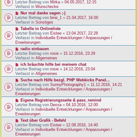
g
e
Letzter Beitrag von
Mirka
«
04.05.2017, 12:15
t
B
u
Verfasst in
Wunschecke
r
e
e
a
N
Nur mal danke sagen ;-)
i
r
g
e
Letzter Beitrag von
bine_1
«
21.04.2017, 16:00
t
B
u
Verfasst in
Sonstiges
r
e
e
a
N
Tabelle in Onlineliste
i
r
g
e
Letzter Beitrag von
Eistee
«
13.04.2017, 22:28
t
B
u
Verfasst in
Individuelle Entwicklungen / Anpassungen /
r
e
e
Erweiterungen
a
i
r
g
N
radio einbauen
t
B
e
Letzter Beitrag von
rosie
«
15.12.2016, 23:29
r
e
u
Verfasst in
Allgemeines
a
i
e
g
N
ich bräuchte hilfe bei meinem chat
t
r
e
Letzter Beitrag von
rosie
«
14.12.2016, 23:04
r
B
u
Verfasst in
Allgemeines
a
e
e
g
N
Suche nach Hilfe bezgl. PHP Webkicks Panel...
i
r
e
Letzter Beitrag von
SunnyPhotography1
«
11.12.2016, 14:21
t
B
u
Verfasst in
Individuelle Entwicklungen / Anpassungen /
r
e
e
Erweiterungen
a
i
r
g
N
Eigene Registrierungsseite & pass_remind
t
B
e
Letzter Beitrag von
Dexxa
«
04.10.2016, 12:00
r
e
u
Verfasst in
Individuelle Entwicklungen / Anpassungen /
a
i
e
Erweiterungen
g
t
r
N
Text über Grafik - Befehl
r
B
e
Letzter Beitrag von
Eistee
«
12.08.2016, 14:40
a
e
u
Verfasst in
Individuelle Entwicklungen / Anpassungen /
g
i
e
Erweiterungen
t