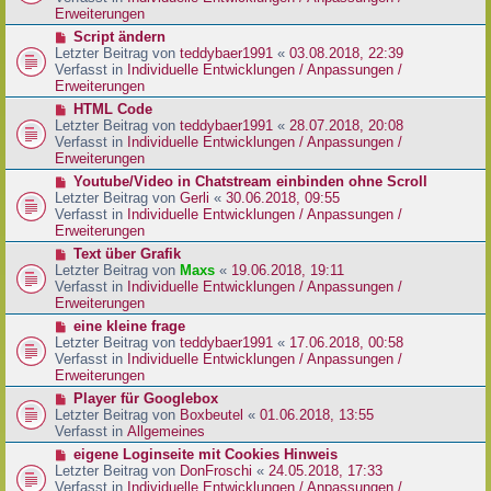
i
e
Erweiterungen
t
r
N
Script ändern
r
B
e
Letzter Beitrag von
teddybaer1991
«
03.08.2018, 22:39
a
e
u
Verfasst in
Individuelle Entwicklungen / Anpassungen /
g
i
e
Erweiterungen
t
r
N
HTML Code
r
B
e
Letzter Beitrag von
teddybaer1991
«
28.07.2018, 20:08
a
e
u
Verfasst in
Individuelle Entwicklungen / Anpassungen /
g
i
e
Erweiterungen
t
r
N
Youtube/Video in Chatstream einbinden ohne Scroll
r
B
e
Letzter Beitrag von
Gerli
«
30.06.2018, 09:55
a
e
u
Verfasst in
Individuelle Entwicklungen / Anpassungen /
g
i
e
Erweiterungen
t
r
N
Text über Grafik
r
B
e
Letzter Beitrag von
Maxs
«
19.06.2018, 19:11
a
e
u
Verfasst in
Individuelle Entwicklungen / Anpassungen /
g
i
e
Erweiterungen
t
r
N
eine kleine frage
r
B
e
Letzter Beitrag von
teddybaer1991
«
17.06.2018, 00:58
a
e
u
Verfasst in
Individuelle Entwicklungen / Anpassungen /
g
i
e
Erweiterungen
t
r
N
Player für Googlebox
r
B
e
Letzter Beitrag von
Boxbeutel
«
01.06.2018, 13:55
a
e
u
Verfasst in
Allgemeines
g
i
e
N
eigene Loginseite mit Cookies Hinweis
t
r
e
Letzter Beitrag von
DonFroschi
«
24.05.2018, 17:33
r
B
u
Verfasst in
Individuelle Entwicklungen / Anpassungen /
a