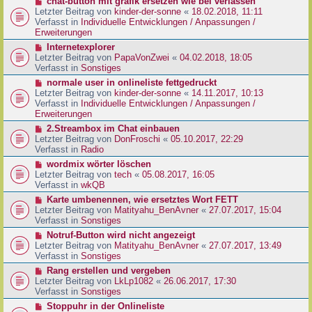
N
chat-button mit grafik ersetzen wie bei verlassen
t
r
e
Letzter Beitrag von
kinder-der-sonne
«
18.02.2018, 11:11
r
B
u
Verfasst in
Individuelle Entwicklungen / Anpassungen /
a
e
e
Erweiterungen
g
i
r
N
Internetexplorer
t
B
e
Letzter Beitrag von
PapaVonZwei
«
04.02.2018, 18:05
r
e
u
Verfasst in
Sonstiges
a
i
e
g
N
normale user in onlineliste fettgedruckt
t
r
e
Letzter Beitrag von
kinder-der-sonne
«
14.11.2017, 10:13
r
B
u
Verfasst in
Individuelle Entwicklungen / Anpassungen /
a
e
e
Erweiterungen
g
i
r
N
2.Streambox im Chat einbauen
t
B
e
Letzter Beitrag von
DonFroschi
«
05.10.2017, 22:29
r
e
u
Verfasst in
Radio
a
i
e
g
N
wordmix wörter löschen
t
r
e
Letzter Beitrag von
tech
«
05.08.2017, 16:05
r
B
u
Verfasst in
wkQB
a
e
e
g
N
Karte umbenennen, wie ersetztes Wort FETT
i
r
e
Letzter Beitrag von
Matityahu_BenAvner
«
27.07.2017, 15:04
t
B
u
Verfasst in
Sonstiges
r
e
e
a
N
Notruf-Button wird nicht angezeigt
i
r
g
e
Letzter Beitrag von
Matityahu_BenAvner
«
27.07.2017, 13:49
t
B
u
Verfasst in
Sonstiges
r
e
e
a
N
Rang erstellen und vergeben
i
r
g
e
Letzter Beitrag von
LkLp1082
«
26.06.2017, 17:30
t
B
u
Verfasst in
Sonstiges
r
e
e
a
N
Stoppuhr in der Onlineliste
i
r