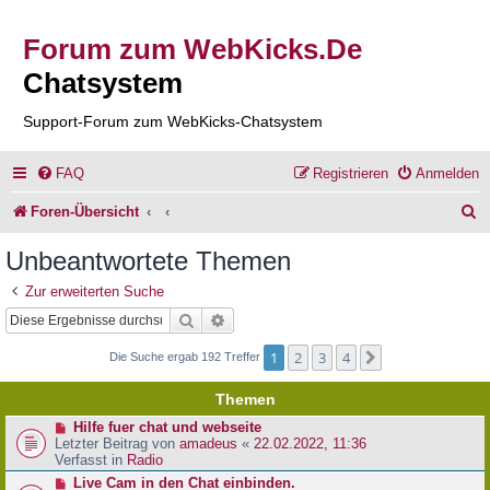
Forum zum WebKicks.De
Chatsystem
Support-Forum zum WebKicks-Chatsystem
FAQ
Registrieren
Anmelden
S
Foren-Übersicht
u
Unbeantwortete Themen
c
Zur erweiterten Suche
h
Suche
Erweiterte Suche
e
1
2
3
4
Nächste
Die Suche ergab 192 Treffer
Themen
N
Hilfe fuer chat und webseite
e
Letzter Beitrag von
amadeus
«
22.02.2022, 11:36
u
Verfasst in
Radio
e
N
Live Cam in den Chat einbinden.