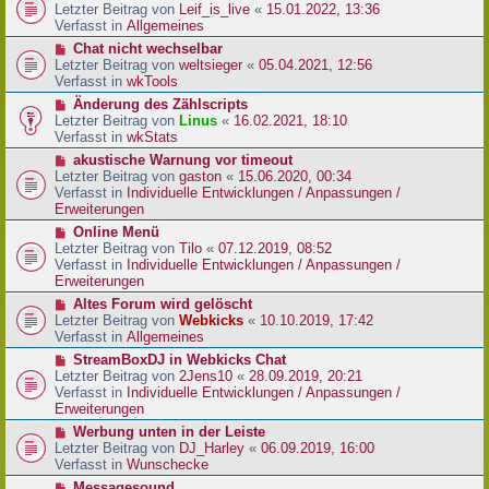
r
e
Letzter Beitrag von
Leif_is_live
«
15.01.2022, 13:36
B
u
Verfasst in
Allgemeines
e
e
N
Chat nicht wechselbar
i
r
e
Letzter Beitrag von
weltsieger
«
05.04.2021, 12:56
t
B
u
Verfasst in
wkTools
r
e
e
a
N
Änderung des Zählscripts
i
r
g
e
Letzter Beitrag von
Linus
«
16.02.2021, 18:10
t
B
u
Verfasst in
wkStats
r
e
e
a
N
akustische Warnung vor timeout
i
r
g
e
Letzter Beitrag von
gaston
«
15.06.2020, 00:34
t
B
u
Verfasst in
Individuelle Entwicklungen / Anpassungen /
r
e
e
Erweiterungen
a
i
r
g
N
Online Menü
t
B
e
Letzter Beitrag von
Tilo
«
07.12.2019, 08:52
r
e
u
Verfasst in
Individuelle Entwicklungen / Anpassungen /
a
i
e
Erweiterungen
g
t
r
N
Altes Forum wird gelöscht
r
B
e
Letzter Beitrag von
Webkicks
«
10.10.2019, 17:42
a
e
u
Verfasst in
Allgemeines
g
i
e
N
StreamBoxDJ in Webkicks Chat
t
r
e
Letzter Beitrag von
2Jens10
«
28.09.2019, 20:21
r
B
u
Verfasst in
Individuelle Entwicklungen / Anpassungen /
a
e
e
Erweiterungen
g
i
r
N
Werbung unten in der Leiste
t
B
e
Letzter Beitrag von
DJ_Harley
«
06.09.2019, 16:00
r
e
u
Verfasst in
Wunschecke
a
i
e
g
N
Messagesound