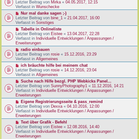
g
e
Letzter Beitrag von
Mirka
«
04.05.2017, 12:15
t
B
u
Verfasst in
Wunschecke
r
e
e
a
N
Nur mal danke sagen ;-)
i
r
g
e
Letzter Beitrag von
bine_1
«
21.04.2017, 16:00
t
B
u
Verfasst in
Sonstiges
r
e
e
a
N
Tabelle in Onlineliste
i
r
g
e
Letzter Beitrag von
Eistee
«
13.04.2017, 22:28
t
B
u
Verfasst in
Individuelle Entwicklungen / Anpassungen /
r
e
e
Erweiterungen
a
i
r
g
N
radio einbauen
t
B
e
Letzter Beitrag von
rosie
«
15.12.2016, 23:29
r
e
u
Verfasst in
Allgemeines
a
i
e
g
N
ich bräuchte hilfe bei meinem chat
t
r
e
Letzter Beitrag von
rosie
«
14.12.2016, 23:04
r
B
u
Verfasst in
Allgemeines
a
e
e
g
N
Suche nach Hilfe bezgl. PHP Webkicks Panel...
i
r
e
Letzter Beitrag von
SunnyPhotography1
«
11.12.2016, 14:21
t
B
u
Verfasst in
Individuelle Entwicklungen / Anpassungen /
r
e
e
Erweiterungen
a
i
r
g
N
Eigene Registrierungsseite & pass_remind
t
B
e
Letzter Beitrag von
Dexxa
«
04.10.2016, 12:00
r
e
u
Verfasst in
Individuelle Entwicklungen / Anpassungen /
a
i
e
Erweiterungen
g
t
r
N
Text über Grafik - Befehl
r
B
e
Letzter Beitrag von
Eistee
«
12.08.2016, 14:40
a
e
u
Verfasst in
Individuelle Entwicklungen / Anpassungen /
g
i
e
Erweiterungen
t