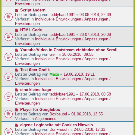
i
e
Erweiterungen
t
r
N
Script ändern
r
B
e
Letzter Beitrag von
teddybaer1991
«
03.08.2018, 22:39
a
e
u
Verfasst in
Individuelle Entwicklungen / Anpassungen /
g
i
e
Erweiterungen
t
r
N
HTML Code
r
B
e
Letzter Beitrag von
teddybaer1991
«
28.07.2018, 20:08
a
e
u
Verfasst in
Individuelle Entwicklungen / Anpassungen /
g
i
e
Erweiterungen
t
r
N
Youtube/Video in Chatstream einbinden ohne Scroll
r
B
e
Letzter Beitrag von
Gerli
«
30.06.2018, 09:55
a
e
u
Verfasst in
Individuelle Entwicklungen / Anpassungen /
g
i
e
Erweiterungen
t
r
N
Text über Grafik
r
B
e
Letzter Beitrag von
Maxs
«
19.06.2018, 19:11
a
e
u
Verfasst in
Individuelle Entwicklungen / Anpassungen /
g
i
e
Erweiterungen
t
r
N
eine kleine frage
r
B
e
Letzter Beitrag von
teddybaer1991
«
17.06.2018, 00:58
a
e
u
Verfasst in
Individuelle Entwicklungen / Anpassungen /
g
i
e
Erweiterungen
t
r
N
Player für Googlebox
r
B
e
Letzter Beitrag von
Boxbeutel
«
01.06.2018, 13:55
a
e
u
Verfasst in
Allgemeines
g
i
e
N
eigene Loginseite mit Cookies Hinweis
t
r
e
Letzter Beitrag von
DonFroschi
«
24.05.2018, 17:33
r
B
u
Verfasst in
Individuelle Entwicklungen / Anpassungen /
a