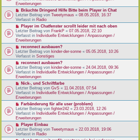
e
e
Erweiterungen
g
i
r
N
Bräuchte Dringend Hilfe Bitte beim Player in Chat
t
B
e
Letzter Beitrag von
Tweetymaus
«
08.05.2018, 16:37
r
e
u
Verfasst in
Radio
a
i
e
g
N
Player im Chatfenster scrollt leider mit nach oben
t
r
e
Letzter Beitrag von
FrankP
«
07.05.2018, 22:10
r
B
u
Verfasst in
Individuelle Entwicklungen / Anpassungen /
a
e
e
Erweiterungen
g
i
r
N
reconnect ausbauen?
t
B
e
Letzter Beitrag von
kinder-der-sonne
«
05.05.2018, 10:26
r
e
u
Verfasst in
Sonstiges
a
i
e
g
N
reconnect ausbauen?
t
r
e
Letzter Beitrag von
kinder-der-sonne
«
24.04.2018, 09:36
r
B
u
Verfasst in
Individuelle Entwicklungen / Anpassungen /
a
e
e
Erweiterungen
g
i
r
N
Nick-, und Schriftfarbe
t
B
e
Letzter Beitrag von
GvS
«
11.04.2018, 07:54
r
e
u
Verfasst in
Individuelle Entwicklungen / Anpassungen /
a
i
e
Erweiterungen
g
t
r
N
Farbänderung für alle user (problem)
r
B
e
Letzter Beitrag von
fighter242
«
23.03.2018, 12:26
a
e
u
Verfasst in
Individuelle Entwicklungen / Anpassungen /
g
i
e
Erweiterungen
t
r
N
Player Einbau
r
B
e
Letzter Beitrag von
Tweetymaus
«
22.03.2018, 19:06
a
e
u
Verfasst in
Radio
g
i
e