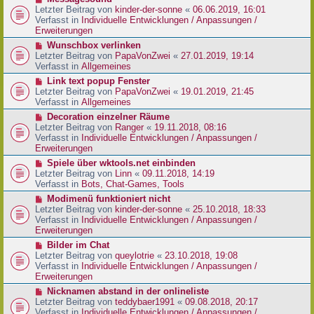
t
r
e
Letzter Beitrag von
kinder-der-sonne
«
06.06.2019, 16:01
r
B
u
Verfasst in
Individuelle Entwicklungen / Anpassungen /
a
e
e
Erweiterungen
g
i
r
N
Wunschbox verlinken
t
B
e
Letzter Beitrag von
PapaVonZwei
«
27.01.2019, 19:14
r
e
u
Verfasst in
Allgemeines
a
i
e
g
N
Link text popup Fenster
t
r
e
Letzter Beitrag von
PapaVonZwei
«
19.01.2019, 21:45
r
B
u
Verfasst in
Allgemeines
a
e
e
g
N
Decoration einzelner Räume
i
r
e
Letzter Beitrag von
Ranger
«
19.11.2018, 08:16
t
B
u
Verfasst in
Individuelle Entwicklungen / Anpassungen /
r
e
e
Erweiterungen
a
i
r
g
N
Spiele über wktools.net einbinden
t
B
e
Letzter Beitrag von
Linn
«
09.11.2018, 14:19
r
e
u
Verfasst in
Bots, Chat-Games, Tools
a
i
e
g
N
Modimenü funktioniert nicht
t
r
e
Letzter Beitrag von
kinder-der-sonne
«
25.10.2018, 18:33
r
B
u
Verfasst in
Individuelle Entwicklungen / Anpassungen /
a
e
e
Erweiterungen
g
i
r
N
Bilder im Chat
t
B
e
Letzter Beitrag von
queylotrie
«
23.10.2018, 19:08
r
e
u
Verfasst in
Individuelle Entwicklungen / Anpassungen /
a
i
e
Erweiterungen
g
t
r
N
Nicknamen abstand in der onlineliste
r
B
e
Letzter Beitrag von
teddybaer1991
«
09.08.2018, 20:17
a
e
u
Verfasst in
Individuelle Entwicklungen / Anpassungen /
g