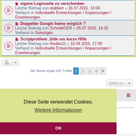
r
N
eigene Loginseite zu verschenken
r
B
e
Letzter Beitrag von
etabliert
«
16.07.2016, 14:04
a
e
u
Verfasst in
Individuelle Entwicklungen / Anpassungen /
g
i
e
Erweiterungen
t
r
N
Doppelter Google frame möglich ?
r
B
e
Letzter Beitrag von
SchrottiGER
«
05.07.2016, 14:35
a
e
u
Verfasst in
Sonstiges
g
i
e
N
Scriptproblem ,bitte um kurze Hilfe
t
r
e
Letzter Beitrag von
Anubis11
«
10.04.2016, 17:00
r
B
u
Verfasst in
Individuelle Entwicklungen / Anpassungen /
a
e
e
Erweiterungen
g
i
r
t
B
r
e
a
i
1
2
3
4
Nächste
Die Suche ergab 192 Treffer
g
t
r
Gehe zu
a
g
Foren-Übersicht
Diese Seite verwendet Cookies.
Weitere Informationen
Copyright Webkicks.de |
Impressum
|
AGB
|
Datenschutz
Powered by
phpBB
® Forum Software © phpBB Limited
Deutsche Übersetzung durch
phpBB.de
OK