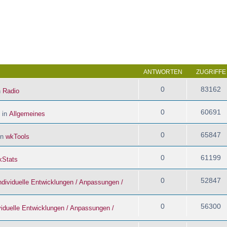
 Suche
ANTWORTEN
ZUGRIFFE
0
83162
n
Radio
0
60691
 in
Allgemeines
0
65847
in
wkTools
0
61199
kStats
0
52847
ndividuelle Entwicklungen / Anpassungen /
0
56300
viduelle Entwicklungen / Anpassungen /