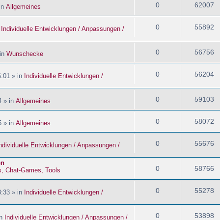
0
62007
in
Allgemeines
0
55892
n
Individuelle Entwicklungen / Anpassungen /
0
56756
 in
Wunschecke
0
56204
:01 » in
Individuelle Entwicklungen /
0
59103
4 » in
Allgemeines
0
58072
5 » in
Allgemeines
0
55676
ndividuelle Entwicklungen / Anpassungen /
en
0
58766
s, Chat-Games, Tools
0
55278
:33 » in
Individuelle Entwicklungen /
0
53898
in
Individuelle Entwicklungen / Anpassungen /