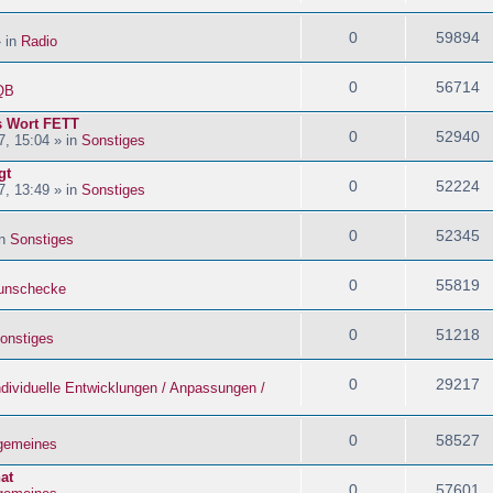
0
59894
» in
Radio
0
56714
QB
s Wort FETT
0
52940
, 15:04 » in
Sonstiges
gt
0
52224
, 13:49 » in
Sonstiges
0
52345
in
Sonstiges
0
55819
nschecke
0
51218
onstiges
0
29217
ndividuelle Entwicklungen / Anpassungen /
0
58527
lgemeines
at
0
57601