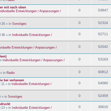
ider mit nach oben
0
53847
Individuelle Entwicklungen / Anpassungen /
0
52324
:26 » in
Sonstiges
0
52711
:36 » in
Individuelle Entwicklungen /
0
52042
ividuelle Entwicklungen / Anpassungen /
blem)
0
53163
in
Individuelle Entwicklungen / Anpassungen /
0
60812
 » in
Radio
ie bei verlassen
0
54060
:11 » in
Individuelle Entwicklungen /
0
52459
5 » in
Sonstiges
edruckt
0
30615
:13 » in
Individuelle Entwicklungen /