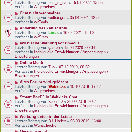
r
e
Letzter Beitrag von
Leif_is_live
«
15.01.2022, 13:36
B
u
Verfasst in
Allgemeines
e
e
N
Chat nicht wechselbar
i
r
e
Letzter Beitrag von
weltsieger
«
05.04.2021, 12:56
t
B
u
Verfasst in
wkTools
r
e
e
a
N
Änderung des Zählscripts
i
r
g
e
Letzter Beitrag von
Linus
«
16.02.2021, 18:10
t
B
u
Verfasst in
wkStats
r
e
e
a
N
akustische Warnung vor timeout
i
r
g
e
Letzter Beitrag von
gaston
«
15.06.2020, 00:34
t
B
u
Verfasst in
Individuelle Entwicklungen / Anpassungen /
r
e
e
Erweiterungen
a
i
r
g
N
Online Menü
t
B
e
Letzter Beitrag von
Tilo
«
07.12.2019, 08:52
r
e
u
Verfasst in
Individuelle Entwicklungen / Anpassungen /
a
i
e
Erweiterungen
g
t
r
N
Altes Forum wird gelöscht
r
B
e
Letzter Beitrag von
Webkicks
«
10.10.2019, 17:42
a
e
u
Verfasst in
Allgemeines
g
i
e
N
StreamBoxDJ in Webkicks Chat
t
r
e
Letzter Beitrag von
2Jens10
«
28.09.2019, 20:21
r
B
u
Verfasst in
Individuelle Entwicklungen / Anpassungen /
a
e
e
Erweiterungen
g
i
r
N
Werbung unten in der Leiste
t
B
e
Letzter Beitrag von
DJ_Harley
«
06.09.2019, 16:00
r
e
u
Verfasst in
Wunschecke
a
i
e
g
N
Messagesound