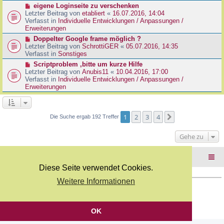
r
N
eigene Loginseite zu verschenken
r
B
e
Letzter Beitrag von
etabliert
«
16.07.2016, 14:04
a
e
u
Verfasst in
Individuelle Entwicklungen / Anpassungen /
g
i
e
Erweiterungen
t
r
N
Doppelter Google frame möglich ?
r
B
e
Letzter Beitrag von
SchrottiGER
«
05.07.2016, 14:35
a
e
u
Verfasst in
Sonstiges
g
i
e
N
Scriptproblem ,bitte um kurze Hilfe
t
r
e
Letzter Beitrag von
Anubis11
«
10.04.2016, 17:00
r
B
u
Verfasst in
Individuelle Entwicklungen / Anpassungen /
a
e
e
Erweiterungen
g
i
r
t
B
r
e
a
i
1
2
3
4
Nächste
Die Suche ergab 192 Treffer
g
t
r
Gehe zu
a
g
Foren-Übersicht
Diese Seite verwendet Cookies.
Weitere Informationen
Copyright Webkicks.de |
Impressum
|
AGB
|
Datenschutz
Powered by
phpBB
® Forum Software © phpBB Limited
Deutsche Übersetzung durch
phpBB.de
OK