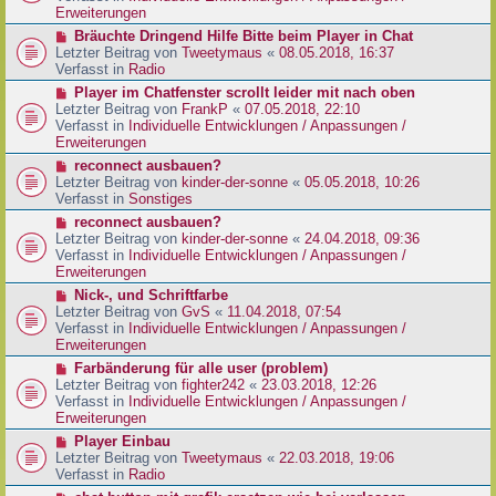
e
e
Erweiterungen
g
i
r
N
Bräuchte Dringend Hilfe Bitte beim Player in Chat
t
B
e
Letzter Beitrag von
Tweetymaus
«
08.05.2018, 16:37
r
e
u
Verfasst in
Radio
a
i
e
g
N
Player im Chatfenster scrollt leider mit nach oben
t
r
e
Letzter Beitrag von
FrankP
«
07.05.2018, 22:10
r
B
u
Verfasst in
Individuelle Entwicklungen / Anpassungen /
a
e
e
Erweiterungen
g
i
r
N
reconnect ausbauen?
t
B
e
Letzter Beitrag von
kinder-der-sonne
«
05.05.2018, 10:26
r
e
u
Verfasst in
Sonstiges
a
i
e
g
N
reconnect ausbauen?
t
r
e
Letzter Beitrag von
kinder-der-sonne
«
24.04.2018, 09:36
r
B
u
Verfasst in
Individuelle Entwicklungen / Anpassungen /
a
e
e
Erweiterungen
g
i
r
N
Nick-, und Schriftfarbe
t
B
e
Letzter Beitrag von
GvS
«
11.04.2018, 07:54
r
e
u
Verfasst in
Individuelle Entwicklungen / Anpassungen /
a
i
e
Erweiterungen
g
t
r
N
Farbänderung für alle user (problem)
r
B
e
Letzter Beitrag von
fighter242
«
23.03.2018, 12:26
a
e
u
Verfasst in
Individuelle Entwicklungen / Anpassungen /
g
i
e
Erweiterungen
t
r
N
Player Einbau
r
B
e
Letzter Beitrag von
Tweetymaus
«
22.03.2018, 19:06
a
e
u
Verfasst in
Radio
g
i
e