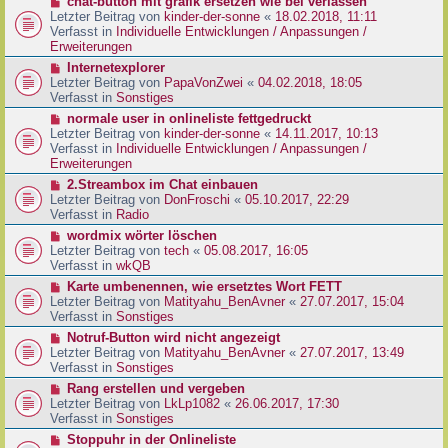
N
chat-button mit grafik ersetzen wie bei verlassen
t
r
e
Letzter Beitrag von
kinder-der-sonne
«
18.02.2018, 11:11
r
B
u
Verfasst in
Individuelle Entwicklungen / Anpassungen /
a
e
e
Erweiterungen
g
i
r
N
Internetexplorer
t
B
e
Letzter Beitrag von
PapaVonZwei
«
04.02.2018, 18:05
r
e
u
Verfasst in
Sonstiges
a
i
e
g
N
normale user in onlineliste fettgedruckt
t
r
e
Letzter Beitrag von
kinder-der-sonne
«
14.11.2017, 10:13
r
B
u
Verfasst in
Individuelle Entwicklungen / Anpassungen /
a
e
e
Erweiterungen
g
i
r
N
2.Streambox im Chat einbauen
t
B
e
Letzter Beitrag von
DonFroschi
«
05.10.2017, 22:29
r
e
u
Verfasst in
Radio
a
i
e
g
N
wordmix wörter löschen
t
r
e
Letzter Beitrag von
tech
«
05.08.2017, 16:05
r
B
u
Verfasst in
wkQB
a
e
e
g
N
Karte umbenennen, wie ersetztes Wort FETT
i
r
e
Letzter Beitrag von
Matityahu_BenAvner
«
27.07.2017, 15:04
t
B
u
Verfasst in
Sonstiges
r
e
e
a
N
Notruf-Button wird nicht angezeigt
i
r
g
e
Letzter Beitrag von
Matityahu_BenAvner
«
27.07.2017, 13:49
t
B
u
Verfasst in
Sonstiges
r
e
e
a
N
Rang erstellen und vergeben
i
r
g
e
Letzter Beitrag von
LkLp1082
«
26.06.2017, 17:30
t
B
u
Verfasst in
Sonstiges
r
e
e
a
N
Stoppuhr in der Onlineliste
i
r