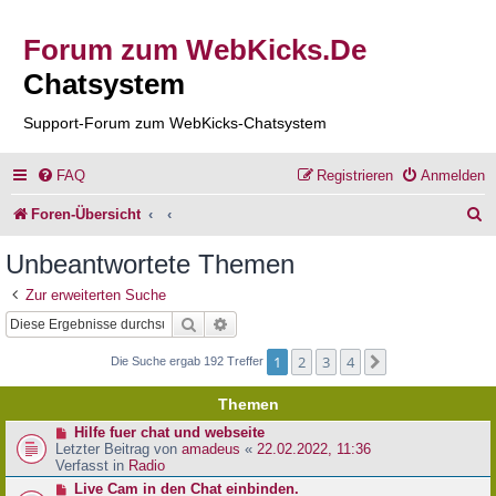
Forum zum WebKicks.De
Chatsystem
Support-Forum zum WebKicks-Chatsystem
FAQ
Registrieren
Anmelden
S
Foren-Übersicht
u
Unbeantwortete Themen
c
Zur erweiterten Suche
h
Suche
Erweiterte Suche
e
1
2
3
4
Nächste
Die Suche ergab 192 Treffer
Themen
N
Hilfe fuer chat und webseite
e
Letzter Beitrag von
amadeus
«
22.02.2022, 11:36
u
Verfasst in
Radio
e
N
Live Cam in den Chat einbinden.