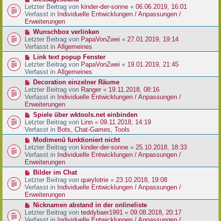
t
r
e
Letzter Beitrag von
kinder-der-sonne
«
06.06.2019, 16:01
r
B
u
Verfasst in
Individuelle Entwicklungen / Anpassungen /
a
e
e
Erweiterungen
g
i
r
N
Wunschbox verlinken
t
B
e
Letzter Beitrag von
PapaVonZwei
«
27.01.2019, 19:14
r
e
u
Verfasst in
Allgemeines
a
i
e
g
N
Link text popup Fenster
t
r
e
Letzter Beitrag von
PapaVonZwei
«
19.01.2019, 21:45
r
B
u
Verfasst in
Allgemeines
a
e
e
g
N
Decoration einzelner Räume
i
r
e
Letzter Beitrag von
Ranger
«
19.11.2018, 08:16
t
B
u
Verfasst in
Individuelle Entwicklungen / Anpassungen /
r
e
e
Erweiterungen
a
i
r
g
N
Spiele über wktools.net einbinden
t
B
e
Letzter Beitrag von
Linn
«
09.11.2018, 14:19
r
e
u
Verfasst in
Bots, Chat-Games, Tools
a
i
e
g
N
Modimenü funktioniert nicht
t
r
e
Letzter Beitrag von
kinder-der-sonne
«
25.10.2018, 18:33
r
B
u
Verfasst in
Individuelle Entwicklungen / Anpassungen /
a
e
e
Erweiterungen
g
i
r
N
Bilder im Chat
t
B
e
Letzter Beitrag von
queylotrie
«
23.10.2018, 19:08
r
e
u
Verfasst in
Individuelle Entwicklungen / Anpassungen /
a
i
e
Erweiterungen
g
t
r
N
Nicknamen abstand in der onlineliste
r
B
e
Letzter Beitrag von
teddybaer1991
«
09.08.2018, 20:17
a
e
u
Verfasst in
Individuelle Entwicklungen / Anpassungen /
g