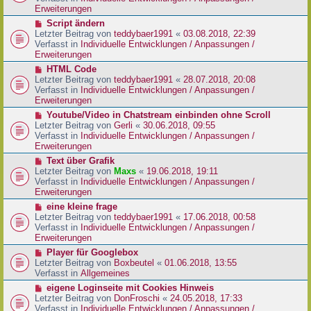
i
e
Erweiterungen
t
r
N
Script ändern
r
B
e
Letzter Beitrag von
teddybaer1991
«
03.08.2018, 22:39
a
e
u
Verfasst in
Individuelle Entwicklungen / Anpassungen /
g
i
e
Erweiterungen
t
r
N
HTML Code
r
B
e
Letzter Beitrag von
teddybaer1991
«
28.07.2018, 20:08
a
e
u
Verfasst in
Individuelle Entwicklungen / Anpassungen /
g
i
e
Erweiterungen
t
r
N
Youtube/Video in Chatstream einbinden ohne Scroll
r
B
e
Letzter Beitrag von
Gerli
«
30.06.2018, 09:55
a
e
u
Verfasst in
Individuelle Entwicklungen / Anpassungen /
g
i
e
Erweiterungen
t
r
N
Text über Grafik
r
B
e
Letzter Beitrag von
Maxs
«
19.06.2018, 19:11
a
e
u
Verfasst in
Individuelle Entwicklungen / Anpassungen /
g
i
e
Erweiterungen
t
r
N
eine kleine frage
r
B
e
Letzter Beitrag von
teddybaer1991
«
17.06.2018, 00:58
a
e
u
Verfasst in
Individuelle Entwicklungen / Anpassungen /
g
i
e
Erweiterungen
t
r
N
Player für Googlebox
r
B
e
Letzter Beitrag von
Boxbeutel
«
01.06.2018, 13:55
a
e
u
Verfasst in
Allgemeines
g
i
e
N
eigene Loginseite mit Cookies Hinweis
t
r
e
Letzter Beitrag von
DonFroschi
«
24.05.2018, 17:33
r
B
u
Verfasst in
Individuelle Entwicklungen / Anpassungen /
a