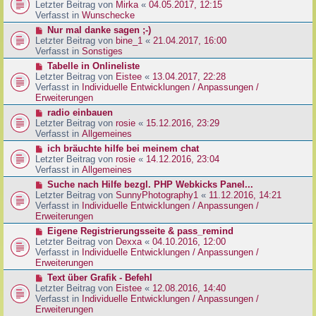
g
e
Letzter Beitrag von
Mirka
«
04.05.2017, 12:15
t
B
u
Verfasst in
Wunschecke
r
e
e
a
N
Nur mal danke sagen ;-)
i
r
g
e
Letzter Beitrag von
bine_1
«
21.04.2017, 16:00
t
B
u
Verfasst in
Sonstiges
r
e
e
a
N
Tabelle in Onlineliste
i
r
g
e
Letzter Beitrag von
Eistee
«
13.04.2017, 22:28
t
B
u
Verfasst in
Individuelle Entwicklungen / Anpassungen /
r
e
e
Erweiterungen
a
i
r
g
N
radio einbauen
t
B
e
Letzter Beitrag von
rosie
«
15.12.2016, 23:29
r
e
u
Verfasst in
Allgemeines
a
i
e
g
N
ich bräuchte hilfe bei meinem chat
t
r
e
Letzter Beitrag von
rosie
«
14.12.2016, 23:04
r
B
u
Verfasst in
Allgemeines
a
e
e
g
N
Suche nach Hilfe bezgl. PHP Webkicks Panel...
i
r
e
Letzter Beitrag von
SunnyPhotography1
«
11.12.2016, 14:21
t
B
u
Verfasst in
Individuelle Entwicklungen / Anpassungen /
r
e
e
Erweiterungen
a
i
r
g
N
Eigene Registrierungsseite & pass_remind
t
B
e
Letzter Beitrag von
Dexxa
«
04.10.2016, 12:00
r
e
u
Verfasst in
Individuelle Entwicklungen / Anpassungen /
a
i
e
Erweiterungen
g
t
r
N
Text über Grafik - Befehl
r
B
e
Letzter Beitrag von
Eistee
«
12.08.2016, 14:40
a
e
u
Verfasst in
Individuelle Entwicklungen / Anpassungen /
g
i
e
Erweiterungen
t