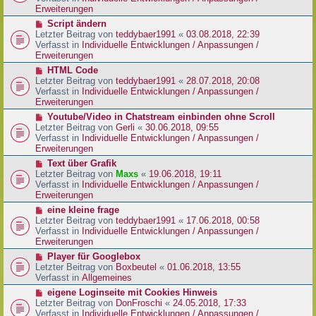
i
e
Erweiterungen
t
r
N
Script ändern
r
B
e
Letzter Beitrag von
teddybaer1991
«
03.08.2018, 22:39
a
e
u
Verfasst in
Individuelle Entwicklungen / Anpassungen /
g
i
e
Erweiterungen
t
r
N
HTML Code
r
B
e
Letzter Beitrag von
teddybaer1991
«
28.07.2018, 20:08
a
e
u
Verfasst in
Individuelle Entwicklungen / Anpassungen /
g
i
e
Erweiterungen
t
r
N
Youtube/Video in Chatstream einbinden ohne Scroll
r
B
e
Letzter Beitrag von
Gerli
«
30.06.2018, 09:55
a
e
u
Verfasst in
Individuelle Entwicklungen / Anpassungen /
g
i
e
Erweiterungen
t
r
N
Text über Grafik
r
B
e
Letzter Beitrag von
Maxs
«
19.06.2018, 19:11
a
e
u
Verfasst in
Individuelle Entwicklungen / Anpassungen /
g
i
e
Erweiterungen
t
r
N
eine kleine frage
r
B
e
Letzter Beitrag von
teddybaer1991
«
17.06.2018, 00:58
a
e
u
Verfasst in
Individuelle Entwicklungen / Anpassungen /
g
i
e
Erweiterungen
t
r
N
Player für Googlebox
r
B
e
Letzter Beitrag von
Boxbeutel
«
01.06.2018, 13:55
a
e
u
Verfasst in
Allgemeines
g
i
e
N
eigene Loginseite mit Cookies Hinweis
t
r
e
Letzter Beitrag von
DonFroschi
«
24.05.2018, 17:33
r
B
u
Verfasst in
Individuelle Entwicklungen / Anpassungen /
a