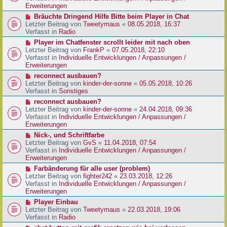
e
e
Erweiterungen
g
i
r
N
Bräuchte Dringend Hilfe Bitte beim Player in Chat
t
B
e
Letzter Beitrag von
Tweetymaus
«
08.05.2018, 16:37
r
e
u
Verfasst in
Radio
a
i
e
g
N
Player im Chatfenster scrollt leider mit nach oben
t
r
e
Letzter Beitrag von
FrankP
«
07.05.2018, 22:10
r
B
u
Verfasst in
Individuelle Entwicklungen / Anpassungen /
a
e
e
Erweiterungen
g
i
r
N
reconnect ausbauen?
t
B
e
Letzter Beitrag von
kinder-der-sonne
«
05.05.2018, 10:26
r
e
u
Verfasst in
Sonstiges
a
i
e
g
N
reconnect ausbauen?
t
r
e
Letzter Beitrag von
kinder-der-sonne
«
24.04.2018, 09:36
r
B
u
Verfasst in
Individuelle Entwicklungen / Anpassungen /
a
e
e
Erweiterungen
g
i
r
N
Nick-, und Schriftfarbe
t
B
e
Letzter Beitrag von
GvS
«
11.04.2018, 07:54
r
e
u
Verfasst in
Individuelle Entwicklungen / Anpassungen /
a
i
e
Erweiterungen
g
t
r
N
Farbänderung für alle user (problem)
r
B
e
Letzter Beitrag von
fighter242
«
23.03.2018, 12:26
a
e
u
Verfasst in
Individuelle Entwicklungen / Anpassungen /
g
i
e
Erweiterungen
t
r
N
Player Einbau
r
B
e
Letzter Beitrag von
Tweetymaus
«
22.03.2018, 19:06
a
e
u
Verfasst in
Radio
g
i
e