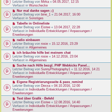
g
e
Letzter Beitrag von
Mirka
«
04.05.2017, 12:15
t
B
u
Verfasst in
Wunschecke
r
e
e
a
N
Nur mal danke sagen ;-)
i
r
g
e
Letzter Beitrag von
bine_1
«
21.04.2017, 16:00
t
B
u
Verfasst in
Sonstiges
r
e
e
a
N
Tabelle in Onlineliste
i
r
g
e
Letzter Beitrag von
Eistee
«
13.04.2017, 22:28
t
B
u
Verfasst in
Individuelle Entwicklungen / Anpassungen /
r
e
e
Erweiterungen
a
i
r
g
N
radio einbauen
t
B
e
Letzter Beitrag von
rosie
«
15.12.2016, 23:29
r
e
u
Verfasst in
Allgemeines
a
i
e
g
N
ich bräuchte hilfe bei meinem chat
t
r
e
Letzter Beitrag von
rosie
«
14.12.2016, 23:04
r
B
u
Verfasst in
Allgemeines
a
e
e
g
N
Suche nach Hilfe bezgl. PHP Webkicks Panel...
i
r
e
Letzter Beitrag von
SunnyPhotography1
«
11.12.2016, 14:21
t
B
u
Verfasst in
Individuelle Entwicklungen / Anpassungen /
r
e
e
Erweiterungen
a
i
r
g
N
Eigene Registrierungsseite & pass_remind
t
B
e
Letzter Beitrag von
Dexxa
«
04.10.2016, 12:00
r
e
u
Verfasst in
Individuelle Entwicklungen / Anpassungen /
a
i
e
Erweiterungen
g
t
r
N
Text über Grafik - Befehl
r
B
e
Letzter Beitrag von
Eistee
«
12.08.2016, 14:40
a
e
u
Verfasst in
Individuelle Entwicklungen / Anpassungen /
g
i
e
Erweiterungen
t