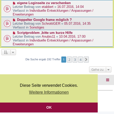
r
N
eigene Loginseite zu verschenken
r
B
e
Letzter Beitrag von
etabliert
«
16.07.2016, 14:04
a
e
u
Verfasst in
Individuelle Entwicklungen / Anpassungen /
g
i
e
Erweiterungen
t
r
N
Doppelter Google frame möglich ?
r
B
e
Letzter Beitrag von
SchrottiGER
«
05.07.2016, 14:35
a
e
u
Verfasst in
Sonstiges
g
i
e
N
Scriptproblem ,bitte um kurze Hilfe
t
r
e
Letzter Beitrag von
Anubis11
«
10.04.2016, 17:00
r
B
u
Verfasst in
Individuelle Entwicklungen / Anpassungen /
a
e
e
Erweiterungen
g
i
r
t
B
r
e
a
i
1
2
3
4
Nächste
Die Suche ergab 192 Treffer
g
t
r
Gehe zu
a
g
Foren-Übersicht
Diese Seite verwendet Cookies.
Weitere Informationen
Copyright Webkicks.de |
Impressum
|
AGB
|
Datenschutz
Powered by
phpBB
® Forum Software © phpBB Limited
Deutsche Übersetzung durch
phpBB.de
OK