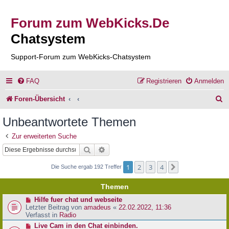
Forum zum WebKicks.De
Chatsystem
Support-Forum zum WebKicks-Chatsystem
FAQ
Registrieren
Anmelden
S
Foren-Übersicht
u
Unbeantwortete Themen
c
Zur erweiterten Suche
h
Suche
Erweiterte Suche
e
1
2
3
4
Nächste
Die Suche ergab 192 Treffer
Themen
N
Hilfe fuer chat und webseite
e
Letzter Beitrag von
amadeus
«
22.02.2022, 11:36
u
Verfasst in
Radio
e
N
Live Cam in den Chat einbinden.