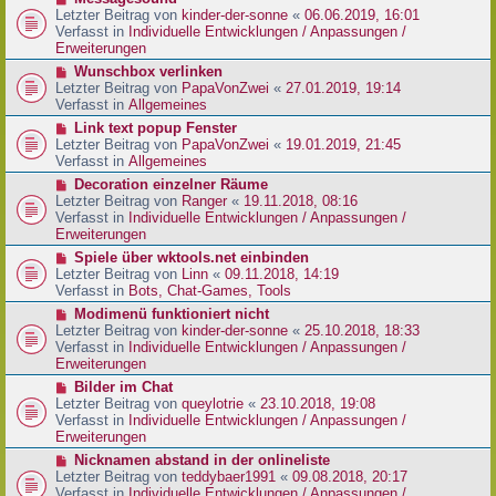
t
r
e
Letzter Beitrag von
kinder-der-sonne
«
06.06.2019, 16:01
r
B
u
Verfasst in
Individuelle Entwicklungen / Anpassungen /
a
e
e
Erweiterungen
g
i
r
N
Wunschbox verlinken
t
B
e
Letzter Beitrag von
PapaVonZwei
«
27.01.2019, 19:14
r
e
u
Verfasst in
Allgemeines
a
i
e
g
N
Link text popup Fenster
t
r
e
Letzter Beitrag von
PapaVonZwei
«
19.01.2019, 21:45
r
B
u
Verfasst in
Allgemeines
a
e
e
g
N
Decoration einzelner Räume
i
r
e
Letzter Beitrag von
Ranger
«
19.11.2018, 08:16
t
B
u
Verfasst in
Individuelle Entwicklungen / Anpassungen /
r
e
e
Erweiterungen
a
i
r
g
N
Spiele über wktools.net einbinden
t
B
e
Letzter Beitrag von
Linn
«
09.11.2018, 14:19
r
e
u
Verfasst in
Bots, Chat-Games, Tools
a
i
e
g
N
Modimenü funktioniert nicht
t
r
e
Letzter Beitrag von
kinder-der-sonne
«
25.10.2018, 18:33
r
B
u
Verfasst in
Individuelle Entwicklungen / Anpassungen /
a
e
e
Erweiterungen
g
i
r
N
Bilder im Chat
t
B
e
Letzter Beitrag von
queylotrie
«
23.10.2018, 19:08
r
e
u
Verfasst in
Individuelle Entwicklungen / Anpassungen /
a
i
e
Erweiterungen
g
t
r
N
Nicknamen abstand in der onlineliste
r
B
e
Letzter Beitrag von
teddybaer1991
«
09.08.2018, 20:17
a
e
u
Verfasst in
Individuelle Entwicklungen / Anpassungen /
g