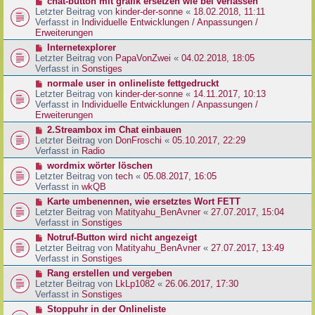
N
chat-button mit grafik ersetzen wie bei verlassen
t
r
e
Letzter Beitrag von
kinder-der-sonne
«
18.02.2018, 11:11
r
B
u
Verfasst in
Individuelle Entwicklungen / Anpassungen /
a
e
e
Erweiterungen
g
i
r
N
Internetexplorer
t
B
e
Letzter Beitrag von
PapaVonZwei
«
04.02.2018, 18:05
r
e
u
Verfasst in
Sonstiges
a
i
e
g
N
normale user in onlineliste fettgedruckt
t
r
e
Letzter Beitrag von
kinder-der-sonne
«
14.11.2017, 10:13
r
B
u
Verfasst in
Individuelle Entwicklungen / Anpassungen /
a
e
e
Erweiterungen
g
i
r
N
2.Streambox im Chat einbauen
t
B
e
Letzter Beitrag von
DonFroschi
«
05.10.2017, 22:29
r
e
u
Verfasst in
Radio
a
i
e
g
N
wordmix wörter löschen
t
r
e
Letzter Beitrag von
tech
«
05.08.2017, 16:05
r
B
u
Verfasst in
wkQB
a
e
e
g
N
Karte umbenennen, wie ersetztes Wort FETT
i
r
e
Letzter Beitrag von
Matityahu_BenAvner
«
27.07.2017, 15:04
t
B
u
Verfasst in
Sonstiges
r
e
e
a
N
Notruf-Button wird nicht angezeigt
i
r
g
e
Letzter Beitrag von
Matityahu_BenAvner
«
27.07.2017, 13:49
t
B
u
Verfasst in
Sonstiges
r
e
e
a
N
Rang erstellen und vergeben
i
r
g
e
Letzter Beitrag von
LkLp1082
«
26.06.2017, 17:30
t
B
u
Verfasst in
Sonstiges
r
e
e
a
N
Stoppuhr in der Onlineliste
i
r