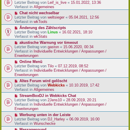
r
e
Letzter Beitrag von
Leif_is_live
«
15.01.2022, 13:36
B
u
Verfasst in
Allgemeines
e
e
N
Chat nicht wechselbar
i
r
e
Letzter Beitrag von
weltsieger
«
05.04.2021, 12:56
t
B
u
Verfasst in
wkTools
r
e
e
a
N
Änderung des Zählscripts
i
r
g
e
Letzter Beitrag von
Linus
«
16.02.2021, 18:10
t
B
u
Verfasst in
wkStats
r
e
e
a
N
akustische Warnung vor timeout
i
r
g
e
Letzter Beitrag von
gaston
«
15.06.2020, 00:34
t
B
u
Verfasst in
Individuelle Entwicklungen / Anpassungen /
r
e
e
Erweiterungen
a
i
r
g
N
Online Menü
t
B
e
Letzter Beitrag von
Tilo
«
07.12.2019, 08:52
r
e
u
Verfasst in
Individuelle Entwicklungen / Anpassungen /
a
i
e
Erweiterungen
g
t
r
N
Altes Forum wird gelöscht
r
B
e
Letzter Beitrag von
Webkicks
«
10.10.2019, 17:42
a
e
u
Verfasst in
Allgemeines
g
i
e
N
StreamBoxDJ in Webkicks Chat
t
r
e
Letzter Beitrag von
2Jens10
«
28.09.2019, 20:21
r
B
u
Verfasst in
Individuelle Entwicklungen / Anpassungen /
a
e
e
Erweiterungen
g
i
r
N
Werbung unten in der Leiste
t
B
e
Letzter Beitrag von
DJ_Harley
«
06.09.2019, 16:00
r
e
u
Verfasst in
Wunschecke
a
i
e
g
N
Messagesound