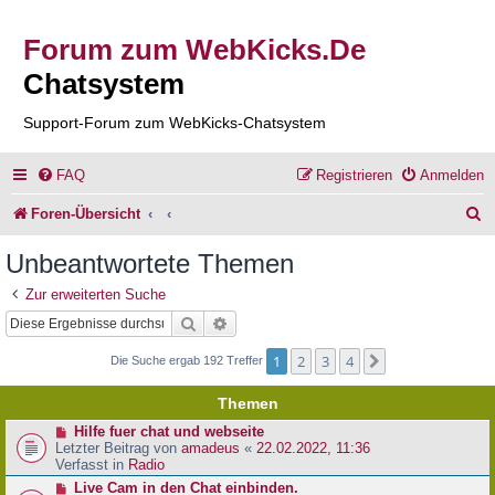
Forum zum WebKicks.De
Chatsystem
Support-Forum zum WebKicks-Chatsystem
FAQ
Registrieren
Anmelden
S
Foren-Übersicht
u
Unbeantwortete Themen
c
Zur erweiterten Suche
h
Suche
Erweiterte Suche
e
1
2
3
4
Nächste
Die Suche ergab 192 Treffer
Themen
N
Hilfe fuer chat und webseite
e
Letzter Beitrag von
amadeus
«
22.02.2022, 11:36
u
Verfasst in
Radio
e
N
Live Cam in den Chat einbinden.