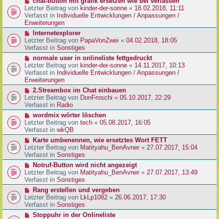
N
chat-button mit grafik ersetzen wie bei verlassen
t
r
e
Letzter Beitrag von
kinder-der-sonne
«
18.02.2018, 11:11
r
B
u
Verfasst in
Individuelle Entwicklungen / Anpassungen /
a
e
e
Erweiterungen
g
i
r
N
Internetexplorer
t
B
e
Letzter Beitrag von
PapaVonZwei
«
04.02.2018, 18:05
r
e
u
Verfasst in
Sonstiges
a
i
e
g
N
normale user in onlineliste fettgedruckt
t
r
e
Letzter Beitrag von
kinder-der-sonne
«
14.11.2017, 10:13
r
B
u
Verfasst in
Individuelle Entwicklungen / Anpassungen /
a
e
e
Erweiterungen
g
i
r
N
2.Streambox im Chat einbauen
t
B
e
Letzter Beitrag von
DonFroschi
«
05.10.2017, 22:29
r
e
u
Verfasst in
Radio
a
i
e
g
N
wordmix wörter löschen
t
r
e
Letzter Beitrag von
tech
«
05.08.2017, 16:05
r
B
u
Verfasst in
wkQB
a
e
e
g
N
Karte umbenennen, wie ersetztes Wort FETT
i
r
e
Letzter Beitrag von
Matityahu_BenAvner
«
27.07.2017, 15:04
t
B
u
Verfasst in
Sonstiges
r
e
e
a
N
Notruf-Button wird nicht angezeigt
i
r
g
e
Letzter Beitrag von
Matityahu_BenAvner
«
27.07.2017, 13:49
t
B
u
Verfasst in
Sonstiges
r
e
e
a
N
Rang erstellen und vergeben
i
r
g
e
Letzter Beitrag von
LkLp1082
«
26.06.2017, 17:30
t
B
u
Verfasst in
Sonstiges
r
e
e
a
N
Stoppuhr in der Onlineliste
i
r