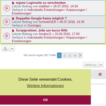
r
N
eigene Loginseite zu verschenken
r
B
e
Letzter Beitrag von
etabliert
«
16.07.2016, 14:04
a
e
u
Verfasst in
Individuelle Entwicklungen / Anpassungen /
g
i
e
Erweiterungen
t
r
N
Doppelter Google frame möglich ?
r
B
e
Letzter Beitrag von
SchrottiGER
«
05.07.2016, 14:35
a
e
u
Verfasst in
Sonstiges
g
i
e
N
Scriptproblem ,bitte um kurze Hilfe
t
r
e
Letzter Beitrag von
Anubis11
«
10.04.2016, 17:00
r
B
u
Verfasst in
Individuelle Entwicklungen / Anpassungen /
a
e
e
Erweiterungen
g
i
r
t
B
r
e
a
i
1
2
3
4
Nächste
Die Suche ergab 192 Treffer
g
t
r
Gehe zu
a
g
Foren-Übersicht
Diese Seite verwendet Cookies.
Weitere Informationen
Copyright Webkicks.de |
Impressum
|
AGB
|
Datenschutz
Powered by
phpBB
® Forum Software © phpBB Limited
Deutsche Übersetzung durch
phpBB.de
OK