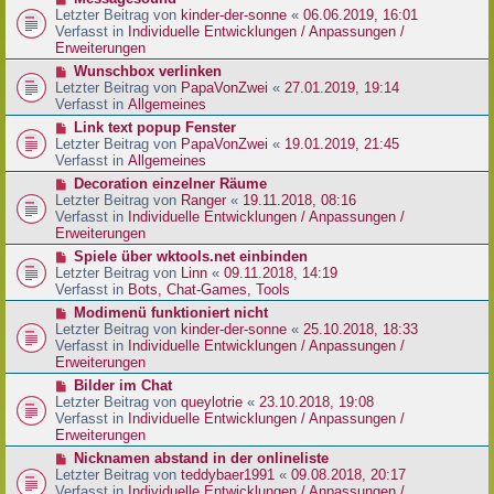
t
r
e
Letzter Beitrag von
kinder-der-sonne
«
06.06.2019, 16:01
r
B
u
Verfasst in
Individuelle Entwicklungen / Anpassungen /
a
e
e
Erweiterungen
g
i
r
N
Wunschbox verlinken
t
B
e
Letzter Beitrag von
PapaVonZwei
«
27.01.2019, 19:14
r
e
u
Verfasst in
Allgemeines
a
i
e
g
N
Link text popup Fenster
t
r
e
Letzter Beitrag von
PapaVonZwei
«
19.01.2019, 21:45
r
B
u
Verfasst in
Allgemeines
a
e
e
g
N
Decoration einzelner Räume
i
r
e
Letzter Beitrag von
Ranger
«
19.11.2018, 08:16
t
B
u
Verfasst in
Individuelle Entwicklungen / Anpassungen /
r
e
e
Erweiterungen
a
i
r
g
N
Spiele über wktools.net einbinden
t
B
e
Letzter Beitrag von
Linn
«
09.11.2018, 14:19
r
e
u
Verfasst in
Bots, Chat-Games, Tools
a
i
e
g
N
Modimenü funktioniert nicht
t
r
e
Letzter Beitrag von
kinder-der-sonne
«
25.10.2018, 18:33
r
B
u
Verfasst in
Individuelle Entwicklungen / Anpassungen /
a
e
e
Erweiterungen
g
i
r
N
Bilder im Chat
t
B
e
Letzter Beitrag von
queylotrie
«
23.10.2018, 19:08
r
e
u
Verfasst in
Individuelle Entwicklungen / Anpassungen /
a
i
e
Erweiterungen
g
t
r
N
Nicknamen abstand in der onlineliste
r
B
e
Letzter Beitrag von
teddybaer1991
«
09.08.2018, 20:17
a
e
u
Verfasst in
Individuelle Entwicklungen / Anpassungen /
g