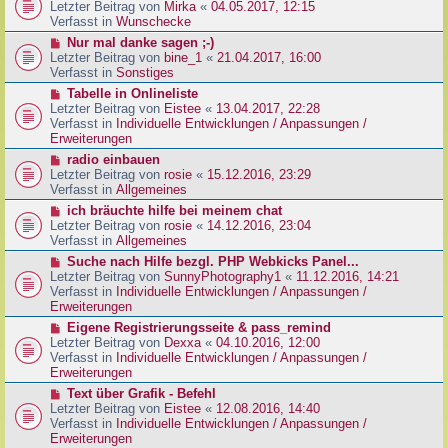
g
e
Letzter Beitrag von
Mirka
«
04.05.2017, 12:15
t
B
u
Verfasst in
Wunschecke
r
e
e
a
N
Nur mal danke sagen ;-)
i
r
g
e
Letzter Beitrag von
bine_1
«
21.04.2017, 16:00
t
B
u
Verfasst in
Sonstiges
r
e
e
a
N
Tabelle in Onlineliste
i
r
g
e
Letzter Beitrag von
Eistee
«
13.04.2017, 22:28
t
B
u
Verfasst in
Individuelle Entwicklungen / Anpassungen /
r
e
e
Erweiterungen
a
i
r
g
N
radio einbauen
t
B
e
Letzter Beitrag von
rosie
«
15.12.2016, 23:29
r
e
u
Verfasst in
Allgemeines
a
i
e
g
N
ich bräuchte hilfe bei meinem chat
t
r
e
Letzter Beitrag von
rosie
«
14.12.2016, 23:04
r
B
u
Verfasst in
Allgemeines
a
e
e
g
N
Suche nach Hilfe bezgl. PHP Webkicks Panel...
i
r
e
Letzter Beitrag von
SunnyPhotography1
«
11.12.2016, 14:21
t
B
u
Verfasst in
Individuelle Entwicklungen / Anpassungen /
r
e
e
Erweiterungen
a
i
r
g
N
Eigene Registrierungsseite & pass_remind
t
B
e
Letzter Beitrag von
Dexxa
«
04.10.2016, 12:00
r
e
u
Verfasst in
Individuelle Entwicklungen / Anpassungen /
a
i
e
Erweiterungen
g
t
r
N
Text über Grafik - Befehl
r
B
e
Letzter Beitrag von
Eistee
«
12.08.2016, 14:40
a
e
u
Verfasst in
Individuelle Entwicklungen / Anpassungen /
g
i
e
Erweiterungen
t