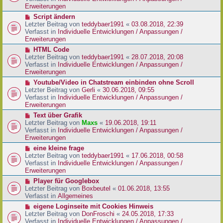
i
e
Erweiterungen
t
r
N
Script ändern
r
B
e
Letzter Beitrag von
teddybaer1991
«
03.08.2018, 22:39
a
e
u
Verfasst in
Individuelle Entwicklungen / Anpassungen /
g
i
e
Erweiterungen
t
r
N
HTML Code
r
B
e
Letzter Beitrag von
teddybaer1991
«
28.07.2018, 20:08
a
e
u
Verfasst in
Individuelle Entwicklungen / Anpassungen /
g
i
e
Erweiterungen
t
r
N
Youtube/Video in Chatstream einbinden ohne Scroll
r
B
e
Letzter Beitrag von
Gerli
«
30.06.2018, 09:55
a
e
u
Verfasst in
Individuelle Entwicklungen / Anpassungen /
g
i
e
Erweiterungen
t
r
N
Text über Grafik
r
B
e
Letzter Beitrag von
Maxs
«
19.06.2018, 19:11
a
e
u
Verfasst in
Individuelle Entwicklungen / Anpassungen /
g
i
e
Erweiterungen
t
r
N
eine kleine frage
r
B
e
Letzter Beitrag von
teddybaer1991
«
17.06.2018, 00:58
a
e
u
Verfasst in
Individuelle Entwicklungen / Anpassungen /
g
i
e
Erweiterungen
t
r
N
Player für Googlebox
r
B
e
Letzter Beitrag von
Boxbeutel
«
01.06.2018, 13:55
a
e
u
Verfasst in
Allgemeines
g
i
e
N
eigene Loginseite mit Cookies Hinweis
t
r
e
Letzter Beitrag von
DonFroschi
«
24.05.2018, 17:33
r
B
u
Verfasst in
Individuelle Entwicklungen / Anpassungen /
a