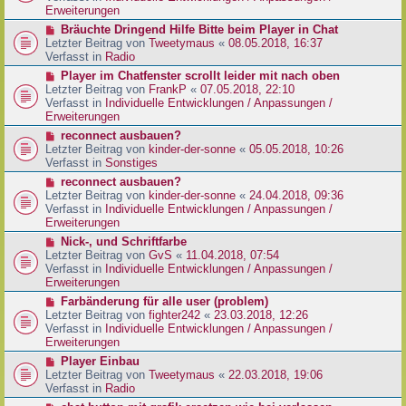
e
e
Erweiterungen
g
i
r
N
Bräuchte Dringend Hilfe Bitte beim Player in Chat
t
B
e
Letzter Beitrag von
Tweetymaus
«
08.05.2018, 16:37
r
e
u
Verfasst in
Radio
a
i
e
g
N
Player im Chatfenster scrollt leider mit nach oben
t
r
e
Letzter Beitrag von
FrankP
«
07.05.2018, 22:10
r
B
u
Verfasst in
Individuelle Entwicklungen / Anpassungen /
a
e
e
Erweiterungen
g
i
r
N
reconnect ausbauen?
t
B
e
Letzter Beitrag von
kinder-der-sonne
«
05.05.2018, 10:26
r
e
u
Verfasst in
Sonstiges
a
i
e
g
N
reconnect ausbauen?
t
r
e
Letzter Beitrag von
kinder-der-sonne
«
24.04.2018, 09:36
r
B
u
Verfasst in
Individuelle Entwicklungen / Anpassungen /
a
e
e
Erweiterungen
g
i
r
N
Nick-, und Schriftfarbe
t
B
e
Letzter Beitrag von
GvS
«
11.04.2018, 07:54
r
e
u
Verfasst in
Individuelle Entwicklungen / Anpassungen /
a
i
e
Erweiterungen
g
t
r
N
Farbänderung für alle user (problem)
r
B
e
Letzter Beitrag von
fighter242
«
23.03.2018, 12:26
a
e
u
Verfasst in
Individuelle Entwicklungen / Anpassungen /
g
i
e
Erweiterungen
t
r
N
Player Einbau
r
B
e
Letzter Beitrag von
Tweetymaus
«
22.03.2018, 19:06
a
e
u
Verfasst in
Radio
g
i
e