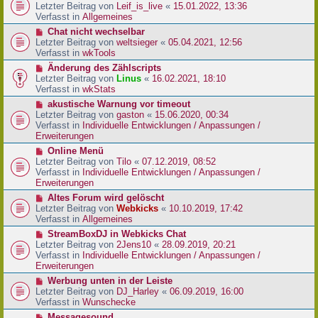
r
e
Letzter Beitrag von
Leif_is_live
«
15.01.2022, 13:36
B
u
Verfasst in
Allgemeines
e
e
N
Chat nicht wechselbar
i
r
e
Letzter Beitrag von
weltsieger
«
05.04.2021, 12:56
t
B
u
Verfasst in
wkTools
r
e
e
a
N
Änderung des Zählscripts
i
r
g
e
Letzter Beitrag von
Linus
«
16.02.2021, 18:10
t
B
u
Verfasst in
wkStats
r
e
e
a
N
akustische Warnung vor timeout
i
r
g
e
Letzter Beitrag von
gaston
«
15.06.2020, 00:34
t
B
u
Verfasst in
Individuelle Entwicklungen / Anpassungen /
r
e
e
Erweiterungen
a
i
r
g
N
Online Menü
t
B
e
Letzter Beitrag von
Tilo
«
07.12.2019, 08:52
r
e
u
Verfasst in
Individuelle Entwicklungen / Anpassungen /
a
i
e
Erweiterungen
g
t
r
N
Altes Forum wird gelöscht
r
B
e
Letzter Beitrag von
Webkicks
«
10.10.2019, 17:42
a
e
u
Verfasst in
Allgemeines
g
i
e
N
StreamBoxDJ in Webkicks Chat
t
r
e
Letzter Beitrag von
2Jens10
«
28.09.2019, 20:21
r
B
u
Verfasst in
Individuelle Entwicklungen / Anpassungen /
a
e
e
Erweiterungen
g
i
r
N
Werbung unten in der Leiste
t
B
e
Letzter Beitrag von
DJ_Harley
«
06.09.2019, 16:00
r
e
u
Verfasst in
Wunschecke
a
i
e
g
N
Messagesound