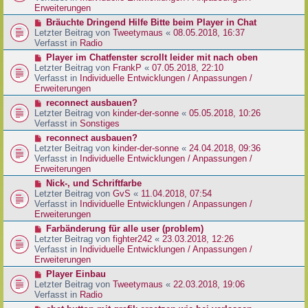
e
e
Erweiterungen
g
i
r
N
Bräuchte Dringend Hilfe Bitte beim Player in Chat
t
B
e
Letzter Beitrag von
Tweetymaus
«
08.05.2018, 16:37
r
e
u
Verfasst in
Radio
a
i
e
g
N
Player im Chatfenster scrollt leider mit nach oben
t
r
e
Letzter Beitrag von
FrankP
«
07.05.2018, 22:10
r
B
u
Verfasst in
Individuelle Entwicklungen / Anpassungen /
a
e
e
Erweiterungen
g
i
r
N
reconnect ausbauen?
t
B
e
Letzter Beitrag von
kinder-der-sonne
«
05.05.2018, 10:26
r
e
u
Verfasst in
Sonstiges
a
i
e
g
N
reconnect ausbauen?
t
r
e
Letzter Beitrag von
kinder-der-sonne
«
24.04.2018, 09:36
r
B
u
Verfasst in
Individuelle Entwicklungen / Anpassungen /
a
e
e
Erweiterungen
g
i
r
N
Nick-, und Schriftfarbe
t
B
e
Letzter Beitrag von
GvS
«
11.04.2018, 07:54
r
e
u
Verfasst in
Individuelle Entwicklungen / Anpassungen /
a
i
e
Erweiterungen
g
t
r
N
Farbänderung für alle user (problem)
r
B
e
Letzter Beitrag von
fighter242
«
23.03.2018, 12:26
a
e
u
Verfasst in
Individuelle Entwicklungen / Anpassungen /
g
i
e
Erweiterungen
t
r
N
Player Einbau
r
B
e
Letzter Beitrag von
Tweetymaus
«
22.03.2018, 19:06
a
e
u
Verfasst in
Radio
g
i
e