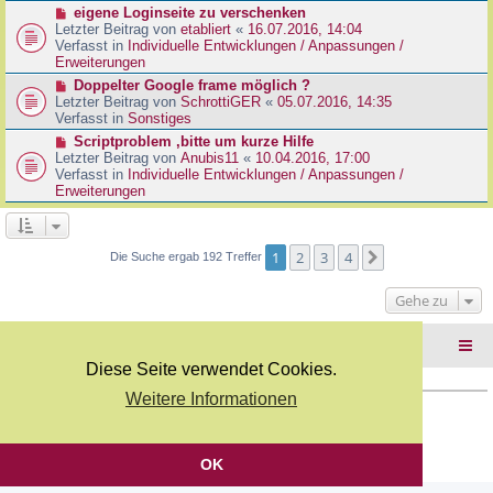
r
N
eigene Loginseite zu verschenken
r
B
e
Letzter Beitrag von
etabliert
«
16.07.2016, 14:04
a
e
u
Verfasst in
Individuelle Entwicklungen / Anpassungen /
g
i
e
Erweiterungen
t
r
N
Doppelter Google frame möglich ?
r
B
e
Letzter Beitrag von
SchrottiGER
«
05.07.2016, 14:35
a
e
u
Verfasst in
Sonstiges
g
i
e
N
Scriptproblem ,bitte um kurze Hilfe
t
r
e
Letzter Beitrag von
Anubis11
«
10.04.2016, 17:00
r
B
u
Verfasst in
Individuelle Entwicklungen / Anpassungen /
a
e
e
Erweiterungen
g
i
r
t
B
r
e
a
i
1
2
3
4
Nächste
Die Suche ergab 192 Treffer
g
t
r
Gehe zu
a
g
Foren-Übersicht
Diese Seite verwendet Cookies.
Weitere Informationen
Copyright Webkicks.de |
Impressum
|
AGB
|
Datenschutz
Powered by
phpBB
® Forum Software © phpBB Limited
Deutsche Übersetzung durch
phpBB.de
OK