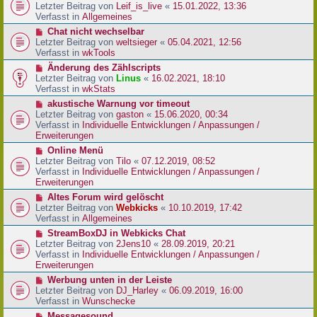
r
e
Letzter Beitrag von
Leif_is_live
«
15.01.2022, 13:36
B
u
Verfasst in
Allgemeines
e
e
N
Chat nicht wechselbar
i
r
e
Letzter Beitrag von
weltsieger
«
05.04.2021, 12:56
t
B
u
Verfasst in
wkTools
r
e
e
a
N
Änderung des Zählscripts
i
r
g
e
Letzter Beitrag von
Linus
«
16.02.2021, 18:10
t
B
u
Verfasst in
wkStats
r
e
e
a
N
akustische Warnung vor timeout
i
r
g
e
Letzter Beitrag von
gaston
«
15.06.2020, 00:34
t
B
u
Verfasst in
Individuelle Entwicklungen / Anpassungen /
r
e
e
Erweiterungen
a
i
r
g
N
Online Menü
t
B
e
Letzter Beitrag von
Tilo
«
07.12.2019, 08:52
r
e
u
Verfasst in
Individuelle Entwicklungen / Anpassungen /
a
i
e
Erweiterungen
g
t
r
N
Altes Forum wird gelöscht
r
B
e
Letzter Beitrag von
Webkicks
«
10.10.2019, 17:42
a
e
u
Verfasst in
Allgemeines
g
i
e
N
StreamBoxDJ in Webkicks Chat
t
r
e
Letzter Beitrag von
2Jens10
«
28.09.2019, 20:21
r
B
u
Verfasst in
Individuelle Entwicklungen / Anpassungen /
a
e
e
Erweiterungen
g
i
r
N
Werbung unten in der Leiste
t
B
e
Letzter Beitrag von
DJ_Harley
«
06.09.2019, 16:00
r
e
u
Verfasst in
Wunschecke
a
i
e
g
N
Messagesound