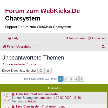
Forum zum WebKicks.De
Chatsystem
Support-Forum zum WebKicks-Chatsystem
FAQ
Registrieren
Anmelden
S
Foren-Übersicht
u
Unbeantwortete Themen
c
Zur erweiterten Suche
h
Suche
Erweiterte Suche
e
1
2
3
4
Nächste
Die Suche ergab 192 Treffer
Themen
N
Hilfe fuer chat und webseite
e
Letzter Beitrag von
amadeus
«
22.02.2022, 11:36
u
Verfasst in
Radio
e
N
Live Cam in den Chat einbinden.