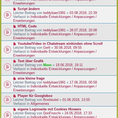
i
e
Erweiterungen
t
r
N
Script ändern
r
B
e
Letzter Beitrag von
teddybaer1991
«
03.08.2018, 22:39
a
e
u
Verfasst in
Individuelle Entwicklungen / Anpassungen /
g
i
e
Erweiterungen
t
r
N
HTML Code
r
B
e
Letzter Beitrag von
teddybaer1991
«
28.07.2018, 20:08
a
e
u
Verfasst in
Individuelle Entwicklungen / Anpassungen /
g
i
e
Erweiterungen
t
r
N
Youtube/Video in Chatstream einbinden ohne Scroll
r
B
e
Letzter Beitrag von
Gerli
«
30.06.2018, 09:55
a
e
u
Verfasst in
Individuelle Entwicklungen / Anpassungen /
g
i
e
Erweiterungen
t
r
N
Text über Grafik
r
B
e
Letzter Beitrag von
Maxs
«
19.06.2018, 19:11
a
e
u
Verfasst in
Individuelle Entwicklungen / Anpassungen /
g
i
e
Erweiterungen
t
r
N
eine kleine frage
r
B
e
Letzter Beitrag von
teddybaer1991
«
17.06.2018, 00:58
a
e
u
Verfasst in
Individuelle Entwicklungen / Anpassungen /
g
i
e
Erweiterungen
t
r
N
Player für Googlebox
r
B
e
Letzter Beitrag von
Boxbeutel
«
01.06.2018, 13:55
a
e
u
Verfasst in
Allgemeines
g
i
e
N
eigene Loginseite mit Cookies Hinweis
t
r
e
Letzter Beitrag von
DonFroschi
«
24.05.2018, 17:33
r
B
u
Verfasst in
Individuelle Entwicklungen / Anpassungen /
a