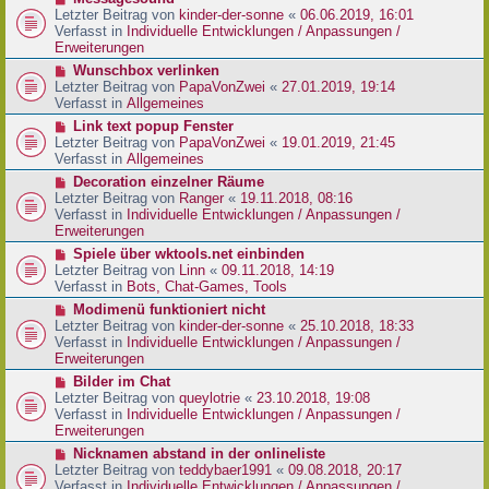
t
r
e
Letzter Beitrag von
kinder-der-sonne
«
06.06.2019, 16:01
r
B
u
Verfasst in
Individuelle Entwicklungen / Anpassungen /
a
e
e
Erweiterungen
g
i
r
N
Wunschbox verlinken
t
B
e
Letzter Beitrag von
PapaVonZwei
«
27.01.2019, 19:14
r
e
u
Verfasst in
Allgemeines
a
i
e
g
N
Link text popup Fenster
t
r
e
Letzter Beitrag von
PapaVonZwei
«
19.01.2019, 21:45
r
B
u
Verfasst in
Allgemeines
a
e
e
g
N
Decoration einzelner Räume
i
r
e
Letzter Beitrag von
Ranger
«
19.11.2018, 08:16
t
B
u
Verfasst in
Individuelle Entwicklungen / Anpassungen /
r
e
e
Erweiterungen
a
i
r
g
N
Spiele über wktools.net einbinden
t
B
e
Letzter Beitrag von
Linn
«
09.11.2018, 14:19
r
e
u
Verfasst in
Bots, Chat-Games, Tools
a
i
e
g
N
Modimenü funktioniert nicht
t
r
e
Letzter Beitrag von
kinder-der-sonne
«
25.10.2018, 18:33
r
B
u
Verfasst in
Individuelle Entwicklungen / Anpassungen /
a
e
e
Erweiterungen
g
i
r
N
Bilder im Chat
t
B
e
Letzter Beitrag von
queylotrie
«
23.10.2018, 19:08
r
e
u
Verfasst in
Individuelle Entwicklungen / Anpassungen /
a
i
e
Erweiterungen
g
t
r
N
Nicknamen abstand in der onlineliste
r
B
e
Letzter Beitrag von
teddybaer1991
«
09.08.2018, 20:17
a
e
u
Verfasst in
Individuelle Entwicklungen / Anpassungen /
g