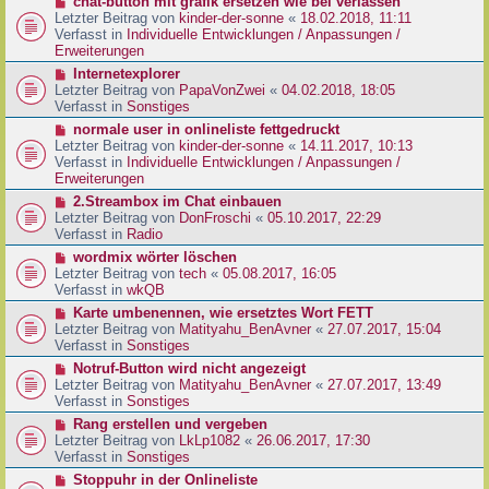
N
chat-button mit grafik ersetzen wie bei verlassen
t
r
e
Letzter Beitrag von
kinder-der-sonne
«
18.02.2018, 11:11
r
B
u
Verfasst in
Individuelle Entwicklungen / Anpassungen /
a
e
e
Erweiterungen
g
i
r
N
Internetexplorer
t
B
e
Letzter Beitrag von
PapaVonZwei
«
04.02.2018, 18:05
r
e
u
Verfasst in
Sonstiges
a
i
e
g
N
normale user in onlineliste fettgedruckt
t
r
e
Letzter Beitrag von
kinder-der-sonne
«
14.11.2017, 10:13
r
B
u
Verfasst in
Individuelle Entwicklungen / Anpassungen /
a
e
e
Erweiterungen
g
i
r
N
2.Streambox im Chat einbauen
t
B
e
Letzter Beitrag von
DonFroschi
«
05.10.2017, 22:29
r
e
u
Verfasst in
Radio
a
i
e
g
N
wordmix wörter löschen
t
r
e
Letzter Beitrag von
tech
«
05.08.2017, 16:05
r
B
u
Verfasst in
wkQB
a
e
e
g
N
Karte umbenennen, wie ersetztes Wort FETT
i
r
e
Letzter Beitrag von
Matityahu_BenAvner
«
27.07.2017, 15:04
t
B
u
Verfasst in
Sonstiges
r
e
e
a
N
Notruf-Button wird nicht angezeigt
i
r
g
e
Letzter Beitrag von
Matityahu_BenAvner
«
27.07.2017, 13:49
t
B
u
Verfasst in
Sonstiges
r
e
e
a
N
Rang erstellen und vergeben
i
r
g
e
Letzter Beitrag von
LkLp1082
«
26.06.2017, 17:30
t
B
u
Verfasst in
Sonstiges
r
e
e
a
N
Stoppuhr in der Onlineliste
i
r