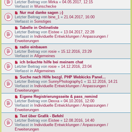
g
e
Letzter Beitrag von
Mirka
«
04.05.2017, 12:15
t
B
u
Verfasst in
Wunschecke
r
e
e
a
N
Nur mal danke sagen ;-)
i
r
g
e
Letzter Beitrag von
bine_1
«
21.04.2017, 16:00
t
B
u
Verfasst in
Sonstiges
r
e
e
a
N
Tabelle in Onlineliste
i
r
g
e
Letzter Beitrag von
Eistee
«
13.04.2017, 22:28
t
B
u
Verfasst in
Individuelle Entwicklungen / Anpassungen /
r
e
e
Erweiterungen
a
i
r
g
N
radio einbauen
t
B
e
Letzter Beitrag von
rosie
«
15.12.2016, 23:29
r
e
u
Verfasst in
Allgemeines
a
i
e
g
N
ich bräuchte hilfe bei meinem chat
t
r
e
Letzter Beitrag von
rosie
«
14.12.2016, 23:04
r
B
u
Verfasst in
Allgemeines
a
e
e
g
N
Suche nach Hilfe bezgl. PHP Webkicks Panel...
i
r
e
Letzter Beitrag von
SunnyPhotography1
«
11.12.2016, 14:21
t
B
u
Verfasst in
Individuelle Entwicklungen / Anpassungen /
r
e
e
Erweiterungen
a
i
r
g
N
Eigene Registrierungsseite & pass_remind
t
B
e
Letzter Beitrag von
Dexxa
«
04.10.2016, 12:00
r
e
u
Verfasst in
Individuelle Entwicklungen / Anpassungen /
a
i
e
Erweiterungen
g
t
r
N
Text über Grafik - Befehl
r
B
e
Letzter Beitrag von
Eistee
«
12.08.2016, 14:40
a
e
u
Verfasst in
Individuelle Entwicklungen / Anpassungen /
g
i
e
Erweiterungen
t