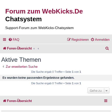
Forum zum WebKicks.De
Chatsystem
Support-Forum zum WebKicks-Chatsystem
FAQ
Registrieren
Anmelden
S
Foren-Übersicht
u
Aktive Themen
c
Zur erweiterten Suche
h
Die Suche ergab 0 Treffer • Seite
1
von
1
e
Es wurden keine passenden Ergebnisse gefunden.
Die Suche ergab 0 Treffer • Seite
1
von
1
Gehe zu
Foren-Übersicht