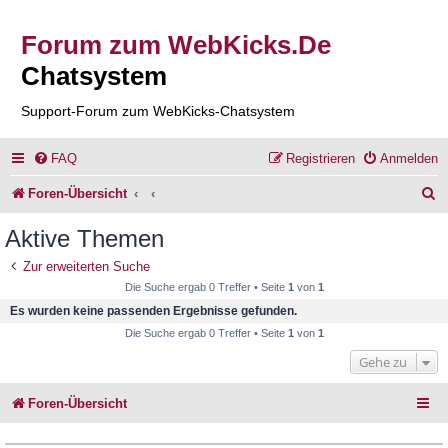
Forum zum WebKicks.De
Chatsystem
Support-Forum zum WebKicks-Chatsystem
FAQ
Registrieren
Anmelden
S
Foren-Übersicht
u
Aktive Themen
c
Zur erweiterten Suche
h
Die Suche ergab 0 Treffer • Seite
1
von
1
e
Es wurden keine passenden Ergebnisse gefunden.
Die Suche ergab 0 Treffer • Seite
1
von
1
Gehe zu
Foren-Übersicht