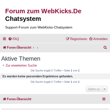
Forum zum WebKicks.De
Chatsystem
Support-Forum zum WebKicks-Chatsystem
FAQ
Registrieren
Anmelden
S
Foren-Übersicht
u
Aktive Themen
c
Zur erweiterten Suche
h
Die Suche ergab 0 Treffer • Seite
1
von
1
e
Es wurden keine passenden Ergebnisse gefunden.
Die Suche ergab 0 Treffer • Seite
1
von
1
Gehe zu
Foren-Übersicht