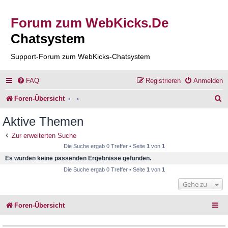
Forum zum WebKicks.De
Chatsystem
Support-Forum zum WebKicks-Chatsystem
FAQ
Registrieren
Anmelden
S
Foren-Übersicht
u
Aktive Themen
c
Zur erweiterten Suche
h
Die Suche ergab 0 Treffer • Seite
1
von
1
e
Es wurden keine passenden Ergebnisse gefunden.
Die Suche ergab 0 Treffer • Seite
1
von
1
Gehe zu
Foren-Übersicht