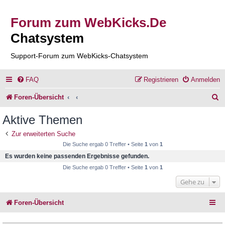
Forum zum WebKicks.De
Chatsystem
Support-Forum zum WebKicks-Chatsystem
FAQ
Registrieren
Anmelden
S
Foren-Übersicht
u
Aktive Themen
c
Zur erweiterten Suche
h
Die Suche ergab 0 Treffer • Seite
1
von
1
e
Es wurden keine passenden Ergebnisse gefunden.
Die Suche ergab 0 Treffer • Seite
1
von
1
Gehe zu
Foren-Übersicht