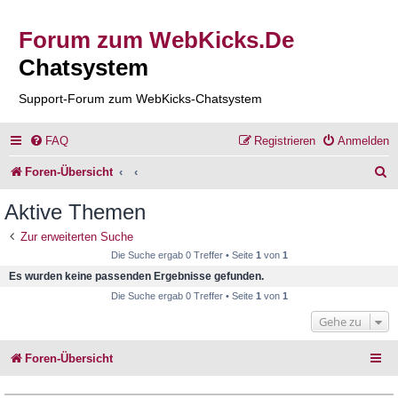
Forum zum WebKicks.De
Chatsystem
Support-Forum zum WebKicks-Chatsystem
FAQ
Registrieren
Anmelden
S
Foren-Übersicht
u
Aktive Themen
c
Zur erweiterten Suche
h
Die Suche ergab 0 Treffer • Seite
1
von
1
e
Es wurden keine passenden Ergebnisse gefunden.
Die Suche ergab 0 Treffer • Seite
1
von
1
Gehe zu
Foren-Übersicht