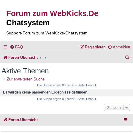
Forum zum WebKicks.De
Chatsystem
Support-Forum zum WebKicks-Chatsystem
FAQ
Registrieren
Anmelden
S
Foren-Übersicht
u
Aktive Themen
c
Zur erweiterten Suche
h
Die Suche ergab 0 Treffer • Seite
1
von
1
e
Es wurden keine passenden Ergebnisse gefunden.
Die Suche ergab 0 Treffer • Seite
1
von
1
Gehe zu
Foren-Übersicht