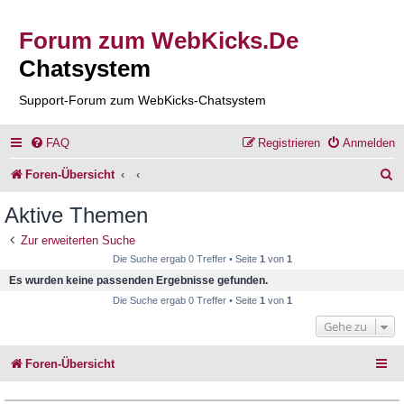
Forum zum WebKicks.De
Chatsystem
Support-Forum zum WebKicks-Chatsystem
FAQ
Registrieren
Anmelden
S
Foren-Übersicht
u
Aktive Themen
c
Zur erweiterten Suche
h
Die Suche ergab 0 Treffer • Seite
1
von
1
e
Es wurden keine passenden Ergebnisse gefunden.
Die Suche ergab 0 Treffer • Seite
1
von
1
Gehe zu
Foren-Übersicht