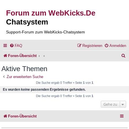
Forum zum WebKicks.De
Chatsystem
Support-Forum zum WebKicks-Chatsystem
FAQ
Registrieren
Anmelden
S
Foren-Übersicht
u
Aktive Themen
c
Zur erweiterten Suche
h
Die Suche ergab 0 Treffer • Seite
1
von
1
e
Es wurden keine passenden Ergebnisse gefunden.
Die Suche ergab 0 Treffer • Seite
1
von
1
Gehe zu
Foren-Übersicht