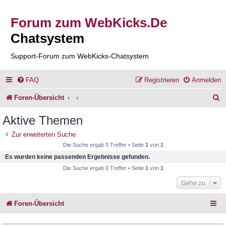
Forum zum WebKicks.De
Chatsystem
Support-Forum zum WebKicks-Chatsystem
FAQ
Registrieren
Anmelden
S
Foren-Übersicht
u
Aktive Themen
c
Zur erweiterten Suche
h
Die Suche ergab 0 Treffer • Seite
1
von
1
e
Es wurden keine passenden Ergebnisse gefunden.
Die Suche ergab 0 Treffer • Seite
1
von
1
Gehe zu
Foren-Übersicht