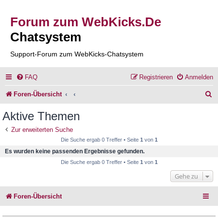
Forum zum WebKicks.De
Chatsystem
Support-Forum zum WebKicks-Chatsystem
FAQ
Registrieren
Anmelden
S
Foren-Übersicht
u
Aktive Themen
c
Zur erweiterten Suche
h
Die Suche ergab 0 Treffer • Seite
1
von
1
e
Es wurden keine passenden Ergebnisse gefunden.
Die Suche ergab 0 Treffer • Seite
1
von
1
Gehe zu
Foren-Übersicht