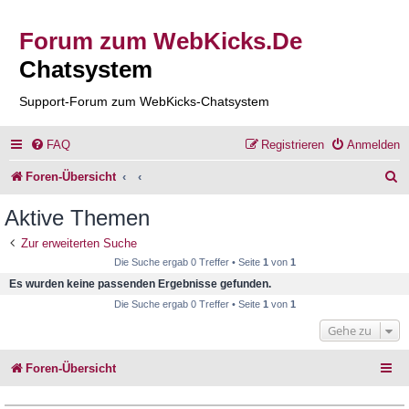
Forum zum WebKicks.De
Chatsystem
Support-Forum zum WebKicks-Chatsystem
FAQ
Registrieren
Anmelden
S
Foren-Übersicht
u
Aktive Themen
c
Zur erweiterten Suche
h
Die Suche ergab 0 Treffer • Seite
1
von
1
e
Es wurden keine passenden Ergebnisse gefunden.
Die Suche ergab 0 Treffer • Seite
1
von
1
Gehe zu
Foren-Übersicht