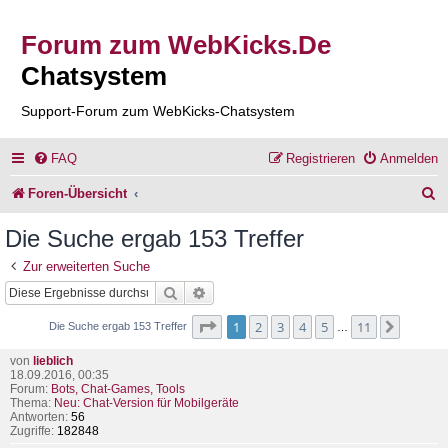
Forum zum WebKicks.De
Chatsystem
Support-Forum zum WebKicks-Chatsystem
FAQ
Registrieren
Anmelden
S
Foren-Übersicht
u
Die Suche ergab 153 Treffer
c
Zur erweiterten Suche
h
Suche
Erweiterte Suche
e
Seite
1
von
11
1
2
3
4
5
11
Nächst
Die Suche ergab 153 Treffer
…
von
lieblich
18.09.2016, 00:35
Forum:
Bots, Chat-Games, Tools
Thema:
Neu: Chat-Version für Mobilgeräte
Antworten:
56
Zugriffe:
182848