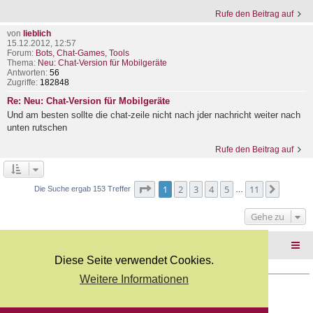
Rufe den Beitrag auf
von
lieblich
15.12.2012, 12:57
Forum:
Bots, Chat-Games, Tools
Thema:
Neu: Chat-Version für Mobilgeräte
Antworten:
56
Zugriffe:
182848
Re: Neu: Chat-Version für Mobilgeräte
Und am besten sollte die chat-zeile nicht nach jder nachricht weiter nach
unten rutschen
Rufe den Beitrag auf
Seite
1
von
11
1
2
3
4
5
11
Nächst
Die Suche ergab 153 Treffer
…
Gehe zu
Foren-Übersicht
Diese Seite verwendet Cookies.
Weitere Informationen
Copyright Webkicks.de |
Impressum
|
AGB
|
Datenschutz
Powered by
phpBB
® Forum Software © phpBB Limited
Deutsche Übersetzung durch
phpBB.de