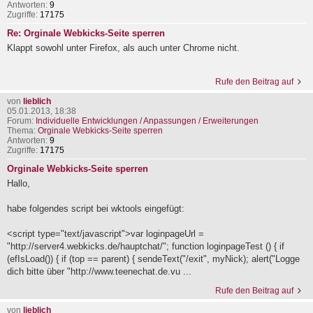
Antworten:
9
Zugriffe:
17175
Re: Orginale Webkicks-Seite sperren
Klappt sowohl unter Firefox, als auch unter Chrome nicht.
Rufe den Beitrag auf
von
lieblich
05.01.2013, 18:38
Forum:
Individuelle Entwicklungen / Anpassungen / Erweiterungen
Thema:
Orginale Webkicks-Seite sperren
Antworten:
9
Zugriffe:
17175
Orginale Webkicks-Seite sperren
Hallo,
habe folgendes script bei wktools eingefügt:
<script type="text/javascript">var loginpageUrl =
"http://server4.webkicks.de/hauptchat/"; function loginpageTest () { if
(efIsLoad()) { if (top == parent) { sendeText("/exit", myNick); alert("Logge
dich bitte über "http://www.teenechat.de.vu ...
Rufe den Beitrag auf
von
lieblich