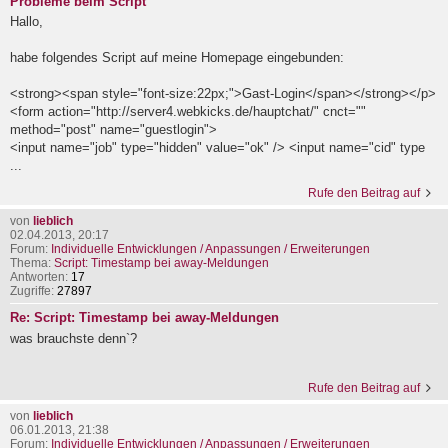
Probleme beim Script
Hallo,
habe folgendes Script auf meine Homepage eingebunden:
<strong><span style="font-size:22px;">Gast-Login</span></strong></p>
<form action="http://server4.webkicks.de/hauptchat/" cnct=""
method="post" name="guestlogin">
<input name="job" type="hidden" value="ok" /> <input name="cid" type
...
Rufe den Beitrag auf
von
lieblich
02.04.2013, 20:17
Forum:
Individuelle Entwicklungen / Anpassungen / Erweiterungen
Thema:
Script: Timestamp bei away-Meldungen
Antworten:
17
Zugriffe:
27897
Re: Script: Timestamp bei away-Meldungen
was brauchste denn`?
Rufe den Beitrag auf
von
lieblich
06.01.2013, 21:38
Forum:
Individuelle Entwicklungen / Anpassungen / Erweiterungen