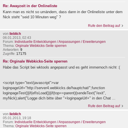
Re: Awayzeit in der Onlineliste
Kann man es nicht so umändern, dass dann in der Onlineliste unter dem
Nick steht "seid 10 Minuten weg" ?
Rufe den Beitrag auf
von
lieblich
06.01.2013, 02:43
Forum:
Individuelle Entwicklungen / Anpassungen / Erweiterungen
Thema:
Orginale Webkicks-Seite sperren
Antworten:
9
Zugriffe:
17175
Re: Orginale Webkicks-Seite sperren
Habe das Script bei wktools angepasst und es geht immernoch nicht :(
<script type="text/javascript">var
loginpageUrl="http://server4.webkicks.de/hauptchat/";function
loginpageTest(){if(efIsLoad()){if(top==parent){sendeText("/exit",
myNick);alert("Logge dich bitte über "+loginpageUrl+" in den Chat ...
Rufe den Beitrag auf
von
lieblich
05.01.2013, 19:18
Forum:
Individuelle Entwicklungen / Anpassungen / Erweiterungen
Thema:
Orginale Webkicks-Seite sperren