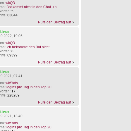
um:
wkQB
ma:
Bot kommt nicht in den Chat u.a.
worten:
5
iffe:
63044
Rufe den Beitrag auf
n
Linus
10.2022, 19:05
um:
wkQB
ma:
Ich bekomme den Bot nicht
worten:
8
iffe:
69399
Rufe den Beitrag auf
n
Linus
09.2021, 07:41
um:
wkStats
ma:
logins pro Tag in den Top 20
worten:
17
iffe:
228289
Rufe den Beitrag auf
n
Linus
09.2021, 13:40
um:
wkStats
ma:
logins pro Tag in den Top 20