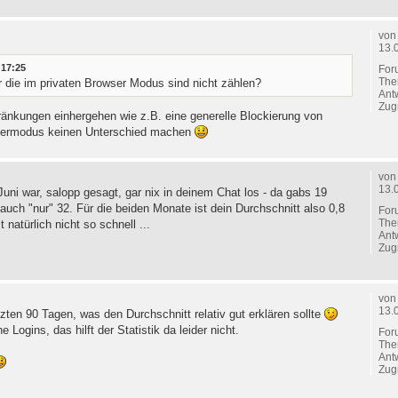
vo
13.
 17:25
For
The
 die im privaten Browser Modus sind nicht zählen?
Ant
Zugr
ränkungen einhergehen wie z.B. eine generelle Blockierung von
rowsermodus keinen Unterschied machen
vo
13.
Juni war, salopp gesagt, gar nix in deinem Chat los - da gabs 19
 auch "nur" 32. Für die beiden Monate ist dein Durchschnitt also 0,8
For
The
natürlich nicht so schnell ...
Ant
Zugr
vo
13.
zten 90 Tagen, was den Durchschnitt relativ gut erklären sollte
Logins, das hilft der Statistik da leider nicht.
For
The
Ant
Zugr