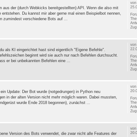
vo
25.
n aus der (durch Webkicks bereitgestellten) API. Wenn die also mit
e entstehen. Du kannst mir aber gerne mal einen Beispielbot nennen,
For
The
en zumindest verschiedene Bots auf ...
Ant
Zugr
vo
22.
als KI eingerichtet hast sind eigentlich "Eigene Befehle".
fehlszeichen beginnt wird sie auch nur nach Befehlen durchsucht.
For
The
ass er bei unbekannten Befehlen eine ...
Ant
Zugr
vo
20.
in Update: Der Bot wurde (notgedrungen) in Python neu
en in der alten Version nicht mehr möglich waren. Dabei mussten,
For
The
rundgerüst wurde Ende 2018 begonnen), zunächst ...
Ant
Zugr
vo
20.
ebene Version des Bots verwendet, die zwar nicht alle Features der