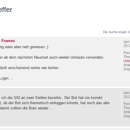
ffer
 Suche
Die Suche ergab 1
n Frames
vo
25.
ng wäre aber nett gewesen ;)
For
The
n ab dem nächsten Neustart auch wieder Umlaute versenden.
Ums
Ant
läuft anscheinend weiter wie bisher.
Zugr
ogin ...
vo
25.
 ich die SID an zwei Stellen beziehe.. Der Bot hat sie korrekt
üft, ob der Bot sich theoretisch einloggen könnte, hat noch das alte
For
The
damit sollten die Bots wieder ...
Ant
Zugr