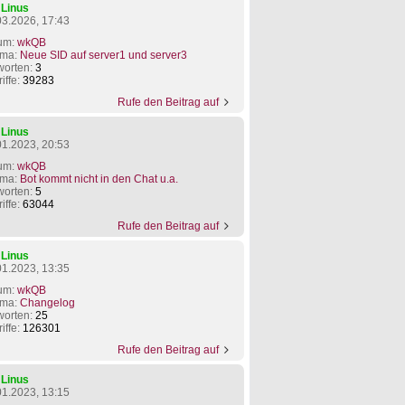
n
Linus
03.2026, 17:43
um:
wkQB
ma:
Neue SID auf server1 und server3
worten:
3
iffe:
39283
Rufe den Beitrag auf
n
Linus
01.2023, 20:53
um:
wkQB
ma:
Bot kommt nicht in den Chat u.a.
worten:
5
iffe:
63044
Rufe den Beitrag auf
n
Linus
01.2023, 13:35
um:
wkQB
ma:
Changelog
worten:
25
iffe:
126301
Rufe den Beitrag auf
n
Linus
01.2023, 13:15