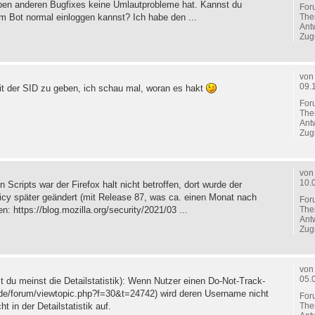
eben anderen Bugfixes keine Umlautprobleme hat. Kannst du
For
The
m Bot normal einloggen kannst? Ich habe den ...
Ant
Zugr
vo
09.
it der SID zu geben, ich schau mal, woran es hakt
For
The
Ant
Zugr
vo
10.
Scripts war der Firefox halt nicht betroffen, dort wurde der
licy später geändert (mit Release 87, was ca. einen Monat nach
For
The
: https://blog.mozilla.org/security/2021/03 ...
Ant
Zugr
vo
05.
 du meinst die Detailstatistik): Wenn Nutzer einen Do-Not-Track-
de/forum/viewtopic.php?f=30&t=24742) wird deren Username nicht
For
The
t in der Detailstatistik auf.