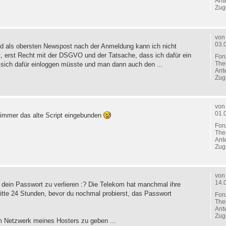
Ant
Zugr
vo
03.
d als obersten Newspost nach der Anmeldung kann ich nicht
, erst Recht mit der DSGVO und der Tatsache, dass ich dafür ein
For
The
 sich dafür einloggen müsste und man dann auch den ...
Ant
Zugr
vo
01.
h immer das alte Script eingebunden
For
The
Ant
Zugr
vo
14.
h dein Passwort zu verlieren :? Die Telekom hat manchmal ihre
itte 24 Stunden, bevor du nochmal probierst, das Passwort
For
The
Ant
Zugr
m Netzwerk meines Hosters zu geben ...