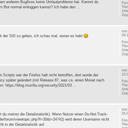
eben anderen Bugfixes keine Umlautprobleme hat. Kannst du
For
The
m Bot normal einloggen kannst? Ich habe den ...
Ant
Zugr
vo
09.
it der SID zu geben, ich schau mal, woran es hakt
For
The
Ant
Zugr
vo
10.
Scripts war der Firefox halt nicht betroffen, dort wurde der
licy später geändert (mit Release 87, was ca. einen Monat nach
For
The
: https://blog.mozilla.org/security/2021/03 ...
Ant
Zugr
vo
05.
 du meinst die Detailstatistik): Wenn Nutzer einen Do-Not-Track-
de/forum/viewtopic.php?f=30&t=24742) wird deren Username nicht
For
The
t in der Detailstatistik auf.