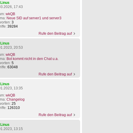
n
Linus
03.2026, 17:43
um:
wkQB
ma:
Neue SID auf server1 und server3
worten:
3
iffe:
39284
Rufe den Beitrag auf
n
Linus
01.2023, 20:53
um:
wkQB
ma:
Bot kommt nicht in den Chat u.a.
worten:
5
iffe:
63048
Rufe den Beitrag auf
n
Linus
01.2023, 13:35
um:
wkQB
ma:
Changelog
worten:
25
iffe:
126310
Rufe den Beitrag auf
n
Linus
01.2023, 13:15