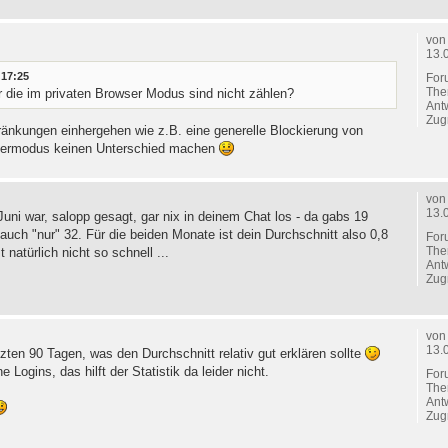
vo
13.
 17:25
For
The
 die im privaten Browser Modus sind nicht zählen?
Ant
Zugr
ränkungen einhergehen wie z.B. eine generelle Blockierung von
rowsermodus keinen Unterschied machen
vo
13.
Juni war, salopp gesagt, gar nix in deinem Chat los - da gabs 19
 auch "nur" 32. Für die beiden Monate ist dein Durchschnitt also 0,8
For
The
natürlich nicht so schnell ...
Ant
Zugr
vo
13.
zten 90 Tagen, was den Durchschnitt relativ gut erklären sollte
Logins, das hilft der Statistik da leider nicht.
For
The
Ant
Zugr