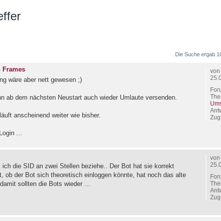
ffer
 Suche
Die Suche ergab 1
n Frames
vo
25.
ng wäre aber nett gewesen ;)
For
The
n ab dem nächsten Neustart auch wieder Umlaute versenden.
Ums
Ant
läuft anscheinend weiter wie bisher.
Zugr
ogin ...
vo
25.
 ich die SID an zwei Stellen beziehe.. Der Bot hat sie korrekt
üft, ob der Bot sich theoretisch einloggen könnte, hat noch das alte
For
The
damit sollten die Bots wieder ...
Ant
Zugr