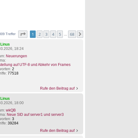
Seite
1
von
68
1
2
3
4
5
68
Nächste
009 Treffer
…
n
Linus
03.2026, 18:24
um:
Neuerungen
ma:
tellung auf UTF-8 und Abkehr von Frames
worten:
2
iffe:
77518
Rufe den Beitrag auf
n
Linus
03.2026, 18:00
um:
wkQB
ma:
Neue SID auf server1 und server3
worten:
3
iffe:
39284
Rufe den Beitrag auf