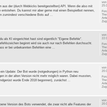
vo
25.
n aus der (durch Webkicks bereitgestellten) API. Wenn die also mit
e entstehen. Du kannst mir aber gerne mal einen Beispielbot nennen,
For
The
en zumindest verschiedene Bots auf ...
Ant
Zugr
vo
22.
als KI eingerichtet hast sind eigentlich "Eigene Befehle".
fehlszeichen beginnt wird sie auch nur nach Befehlen durchsucht.
For
The
ass er bei unbekannten Befehlen eine ...
Ant
Zugr
vo
20.
in Update: Der Bot wurde (notgedrungen) in Python neu
en in der alten Version nicht mehr möglich waren. Dabei mussten,
For
The
rundgerüst wurde Ende 2018 begonnen), zunächst ...
Ant
Zugr
vo
20.
ebene Version des Bots verwendet, die zwar nicht alle Features der