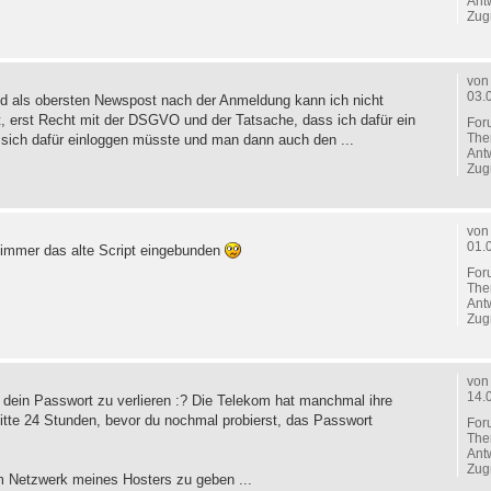
Ant
Zugr
vo
03.
d als obersten Newspost nach der Anmeldung kann ich nicht
, erst Recht mit der DSGVO und der Tatsache, dass ich dafür ein
For
The
 sich dafür einloggen müsste und man dann auch den ...
Ant
Zugr
vo
01.
h immer das alte Script eingebunden
For
The
Ant
Zugr
vo
14.
h dein Passwort zu verlieren :? Die Telekom hat manchmal ihre
itte 24 Stunden, bevor du nochmal probierst, das Passwort
For
The
Ant
Zugr
m Netzwerk meines Hosters zu geben ...