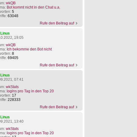
um:
wkQB
ma:
Bot kommt nicht in den Chat u.a.
worten:
5
iffe:
63048
Rufe den Beitrag auf
n
Linus
10.2022, 19:05
um:
wkQB
ma:
Ich bekomme den Bot nicht
worten:
8
iffe:
69405
Rufe den Beitrag auf
n
Linus
09.2021, 07:41
um:
wkStats
ma:
logins pro Tag in den Top 20
worten:
17
iffe:
228333
Rufe den Beitrag auf
n
Linus
09.2021, 13:40
um:
wkStats
ma:
logins pro Tag in den Top 20