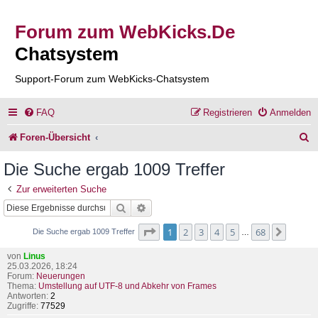
Forum zum WebKicks.De
Chatsystem
Support-Forum zum WebKicks-Chatsystem
FAQ
Registrieren
Anmelden
S
Foren-Übersicht
u
Die Suche ergab 1009 Treffer
c
Zur erweiterten Suche
h
Suche
Erweiterte Suche
e
Seite
1
von
68
1
2
3
4
5
68
Nächst
Die Suche ergab 1009 Treffer
…
von
Linus
25.03.2026, 18:24
Forum:
Neuerungen
Thema:
Umstellung auf UTF-8 und Abkehr von Frames
Antworten:
2
Zugriffe:
77529