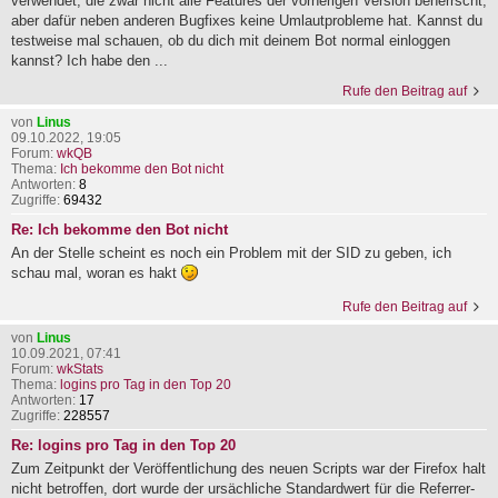
verwendet, die zwar nicht alle Features der vorherigen Version beherrscht,
aber dafür neben anderen Bugfixes keine Umlautprobleme hat. Kannst du
testweise mal schauen, ob du dich mit deinem Bot normal einloggen
kannst? Ich habe den ...
Rufe den Beitrag auf
von
Linus
09.10.2022, 19:05
Forum:
wkQB
Thema:
Ich bekomme den Bot nicht
Antworten:
8
Zugriffe:
69432
Re: Ich bekomme den Bot nicht
An der Stelle scheint es noch ein Problem mit der SID zu geben, ich
schau mal, woran es hakt
Rufe den Beitrag auf
von
Linus
10.09.2021, 07:41
Forum:
wkStats
Thema:
logins pro Tag in den Top 20
Antworten:
17
Zugriffe:
228557
Re: logins pro Tag in den Top 20
Zum Zeitpunkt der Veröffentlichung des neuen Scripts war der Firefox halt
nicht betroffen, dort wurde der ursächliche Standardwert für die Referrer-