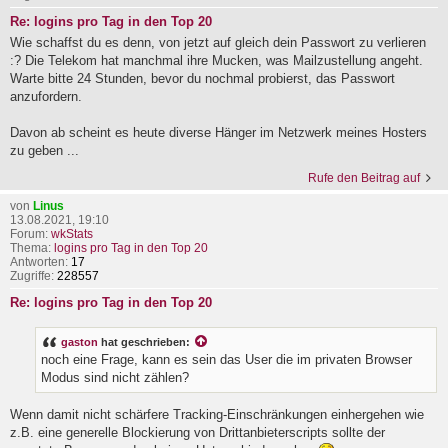
Re: logins pro Tag in den Top 20
Wie schaffst du es denn, von jetzt auf gleich dein Passwort zu verlieren
:? Die Telekom hat manchmal ihre Mucken, was Mailzustellung angeht.
Warte bitte 24 Stunden, bevor du nochmal probierst, das Passwort
anzufordern.
Davon ab scheint es heute diverse Hänger im Netzwerk meines Hosters
zu geben ...
Rufe den Beitrag auf
von
Linus
13.08.2021, 19:10
Forum:
wkStats
Thema:
logins pro Tag in den Top 20
Antworten:
17
Zugriffe:
228557
Re: logins pro Tag in den Top 20
gaston
hat geschrieben:
noch eine Frage, kann es sein das User die im privaten Browser
Modus sind nicht zählen?
Wenn damit nicht schärfere Tracking-Einschränkungen einhergehen wie
z.B. eine generelle Blockierung von Drittanbieterscripts sollte der