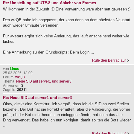
Re: Umstellung auf UTF-8 und Abkehr von Frames
Willkommen in der Zukunft :D Eine Vorwarnung wäre aber nett gewesen ;)
Den wkQB habe ich angepasst, der kann dann ab dem nächsten Neustart
auch wieder Umlaute versenden.
Für wkstats ergibt sich keine Änderung, das läuft anscheinend weiter wie
bisher.
Eine Anmerkung zu den Grundscripts: Beim Login ...
Rufe den Beitrag auf
von
Linus
25.03.2026, 18:00
Forum:
wkQB
Thema:
Neue SID auf server1 und server3
Antworten:
3
Zugriffe:
39311
Re: Neue SID auf server1 und server3
Okay, direkt eine Korrektur: Ich vergaß, dass ich die SID an zwei Stellen
beziehe.. Der Bot hat sie korrekt ermittelt, aber die Validierung, die vorher
prüft, ob der Bot sich theoretisch einloggen könnte, hat noch das alte
Ding verwendet. Das habe ich nun korrigiert, damit sollten die Bots wieder
...
Rufe den Beitrag auf