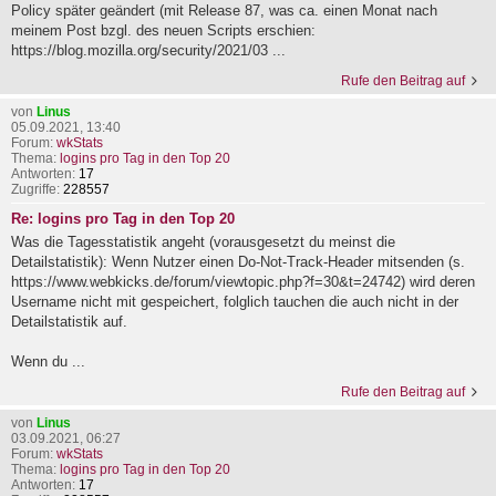
Policy später geändert (mit Release 87, was ca. einen Monat nach
meinem Post bzgl. des neuen Scripts erschien:
https://blog.mozilla.org/security/2021/03 ...
Rufe den Beitrag auf
von
Linus
05.09.2021, 13:40
Forum:
wkStats
Thema:
logins pro Tag in den Top 20
Antworten:
17
Zugriffe:
228557
Re: logins pro Tag in den Top 20
Was die Tagesstatistik angeht (vorausgesetzt du meinst die
Detailstatistik): Wenn Nutzer einen Do-Not-Track-Header mitsenden (s.
https://www.webkicks.de/forum/viewtopic.php?f=30&t=24742) wird deren
Username nicht mit gespeichert, folglich tauchen die auch nicht in der
Detailstatistik auf.
Wenn du ...
Rufe den Beitrag auf
von
Linus
03.09.2021, 06:27
Forum:
wkStats
Thema:
logins pro Tag in den Top 20
Antworten:
17