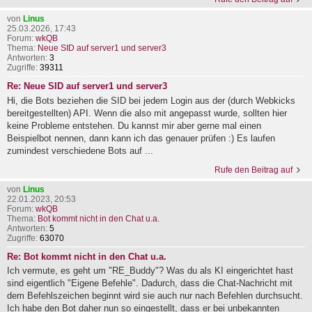
von
Linus
25.03.2026, 17:43
Forum:
wkQB
Thema:
Neue SID auf server1 und server3
Antworten:
3
Zugriffe:
39311
Re: Neue SID auf server1 und server3
Hi, die Bots beziehen die SID bei jedem Login aus der (durch Webkicks
bereitgestellten) API. Wenn die also mit angepasst wurde, sollten hier
keine Probleme entstehen. Du kannst mir aber gerne mal einen
Beispielbot nennen, dann kann ich das genauer prüfen :) Es laufen
zumindest verschiedene Bots auf ...
Rufe den Beitrag auf
von
Linus
22.01.2023, 20:53
Forum:
wkQB
Thema:
Bot kommt nicht in den Chat u.a.
Antworten:
5
Zugriffe:
63070
Re: Bot kommt nicht in den Chat u.a.
Ich vermute, es geht um "RE_Buddy"? Was du als KI eingerichtet hast
sind eigentlich "Eigene Befehle". Dadurch, dass die Chat-Nachricht mit
dem Befehlszeichen beginnt wird sie auch nur nach Befehlen durchsucht.
Ich habe den Bot daher nun so eingestellt, dass er bei unbekannten