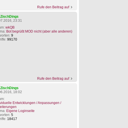
Rufe den Beitrag auf
n
ZischDings
07.2016, 23:31
um:
wkQB
ma:
Bot begrüßt MOD nicht (aber alle anderen)
worten:
9
iffe:
99170
Rufe den Beitrag auf
n
ZischDings
06.2016, 18:02
um:
ividuelle Entwicklungen / Anpassungen /
eiterungen
ma:
Eigene Loginseite
worten:
5
iffe:
18417