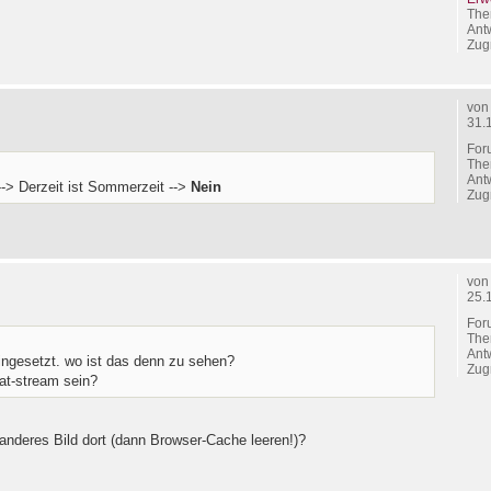
The
Ant
Zugr
vo
31.
For
The
Ant
--> Derzeit ist Sommerzeit -->
Nein
Zugr
vo
25.
For
The
Ant
 eingesetzt. wo ist das denn zu sehen?
Zugr
at-stream sein?
 anderes Bild dort (dann Browser-Cache leeren!)?