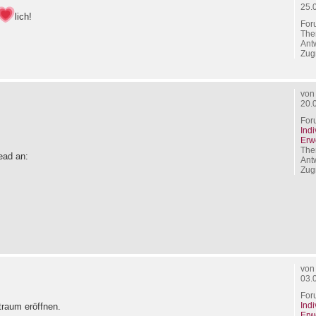
25.
lich!
For
The
Ant
Zugr
vo
20.
For
Ind
Erw
The
ead an:
Ant
Zugr
vo
03.
For
Ind
atraum eröffnen.
Erw