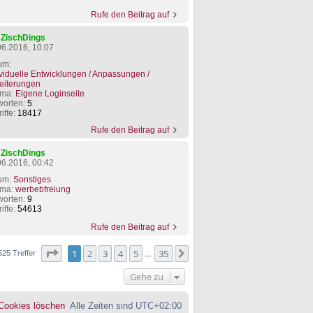
Rufe den Beitrag auf
n
ZischDings
06.2016, 10:07
um:
ividuelle Entwicklungen / Anpassungen /
eiterungen
ma:
Eigene Loginseite
worten:
5
iffe:
18417
Rufe den Beitrag auf
n
ZischDings
06.2016, 00:42
um:
Sonstiges
ma:
werbebfreiung
worten:
9
iffe:
54613
Rufe den Beitrag auf
Seite
1
von
35
1
2
3
4
5
35
Nächste
525 Treffer
…
Gehe zu
 Cookies löschen
Alle Zeiten sind
UTC+02:00