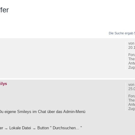
fer
 Suche
Die Suche ergab 
vo
20.
For
The
Ant
Zugr
ilys
vo
25.
For
The
Ant
Zugr
 Du eigene Smileys im Chat über das Admin-Menü
r → Lokale Datei → Button " Durchsuchen... "