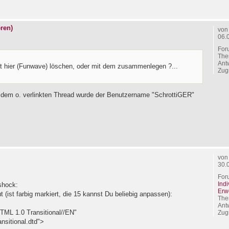
ren)
vo
06.
For
The
Ant
nt hier (Funwave) löschen, oder mit dem zusammenlegen ?...
Zugr
 dem o. verlinkten Thread wurde der Benutzername "SchrottiGER"
vo
30.
For
Ind
:shock:
Erw
(ist farbig markiert, die 15 kannst Du beliebig anpassen):
The
Ant
L 1.0 Transitional//EN"
Zugr
nsitional.dtd">