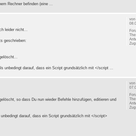
em Rechner befinden (eine ...
vo
08.
 leider nicht...
For
The
Ant
its geschrieben:
Zugr
gelöscht...
s unbedingt darauf, dass ein Script grundsätzlich mit </script ...
vo
07.
For
The
 gelöscht, so dass Du nun wieder Befehle hinzufügen, editieren und
Ant
Zugr
unbedingt darauf, dass ein Script grundsätzlich mit </script>