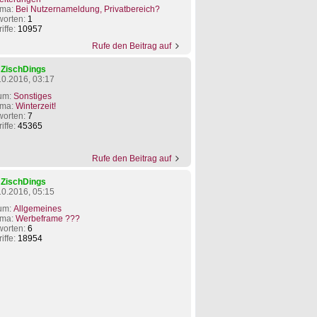
ma:
Bei Nutzernameldung, Privatbereich?
worten:
1
iffe:
10957
Rufe den Beitrag auf
n
ZischDings
10.2016, 03:17
um:
Sonstiges
ma:
Winterzeit!
worten:
7
iffe:
45365
Rufe den Beitrag auf
n
ZischDings
10.2016, 05:15
um:
Allgemeines
ma:
Werbeframe ???
worten:
6
iffe:
18954