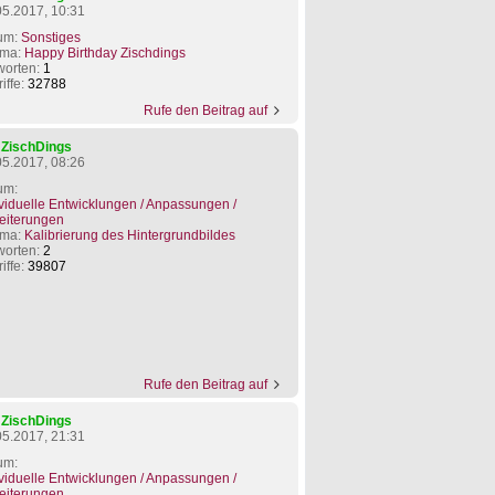
05.2017, 10:31
um:
Sonstiges
ma:
Happy Birthday Zischdings
worten:
1
iffe:
32788
Rufe den Beitrag auf
n
ZischDings
05.2017, 08:26
um:
ividuelle Entwicklungen / Anpassungen /
eiterungen
ma:
Kalibrierung des Hintergrundbildes
worten:
2
iffe:
39807
Rufe den Beitrag auf
n
ZischDings
05.2017, 21:31
um:
ividuelle Entwicklungen / Anpassungen /
eiterungen