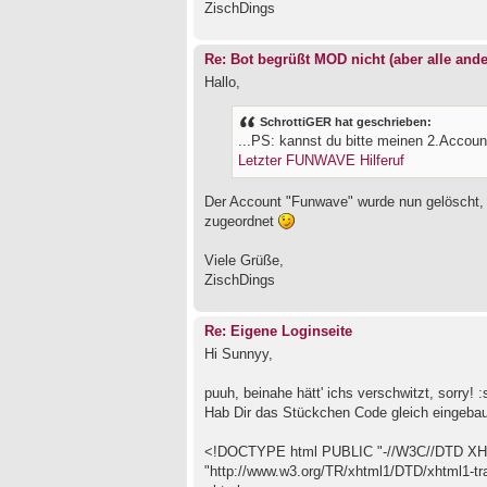
ZischDings
Re: Bot begrüßt MOD nicht (aber alle ande
Hallo,
SchrottiGER hat geschrieben:
...PS: kannst du bitte meinen 2.Accou
Letzter FUNWAVE Hilferuf
Der Account "Funwave" wurde nun gelöscht,
zugeordnet
Viele Grüße,
ZischDings
Re: Eigene Loginseite
Hi Sunnyy,
puuh, beinahe hätt' ichs verschwitzt, sorry! 
Hab Dir das Stückchen Code gleich eingebaut 
<!DOCTYPE html PUBLIC "-//W3C//DTD XHTM
"http://www.w3.org/TR/xhtml1/DTD/xhtml1-tra