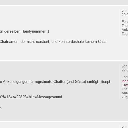
vo
29.
For
The
.
Ant
von derselben Handynummer ;)
Zugr
Chatnamen, der nicht existiert, und konnte deshalb keinem Chat
vo
22.
For
Ind
e Ankündigungen für registrierte Chatter (und Gäste) einfügt. Script
Erw
The
Ant
php?f=13&t=22825&hilit=Messagesound
Zugr
e:
vo