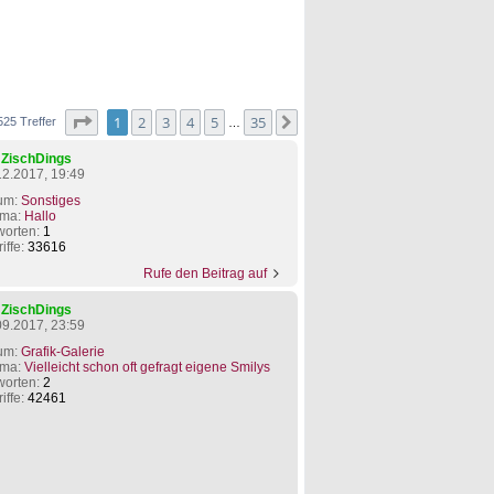
Seite
1
von
35
1
2
3
4
5
35
Nächste
525 Treffer
…
n
ZischDings
12.2017, 19:49
um:
Sonstiges
ma:
Hallo
worten:
1
iffe:
33616
Rufe den Beitrag auf
n
ZischDings
09.2017, 23:59
um:
Grafik-Galerie
ma:
Vielleicht schon oft gefragt eigene Smilys
worten:
2
iffe:
42461