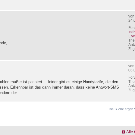
vo
24.
For
Ind
Erw
The
nde,
Ant
Zugr
vo
06.
For
The
hlen mußte ist passiert ... leider gibt es einige Handytarife, die den
Ant
ssen. Erkennbar ist das dann immer daran, dass keine Antwort-SMS
Zugr
dern der ...
Die Suche ergab 
Alle