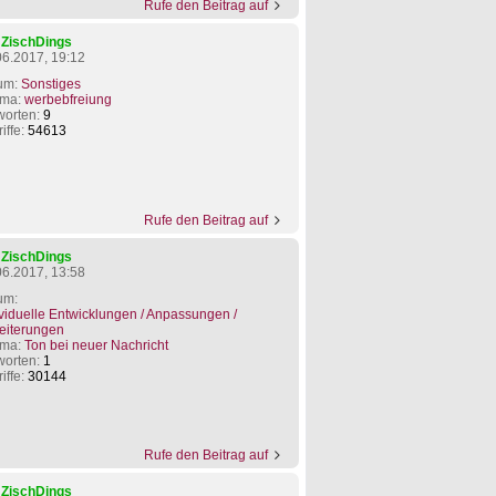
Rufe den Beitrag auf
n
ZischDings
06.2017, 19:12
um:
Sonstiges
ma:
werbebfreiung
worten:
9
iffe:
54613
Rufe den Beitrag auf
n
ZischDings
06.2017, 13:58
um:
ividuelle Entwicklungen / Anpassungen /
eiterungen
ma:
Ton bei neuer Nachricht
worten:
1
iffe:
30144
Rufe den Beitrag auf
n
ZischDings