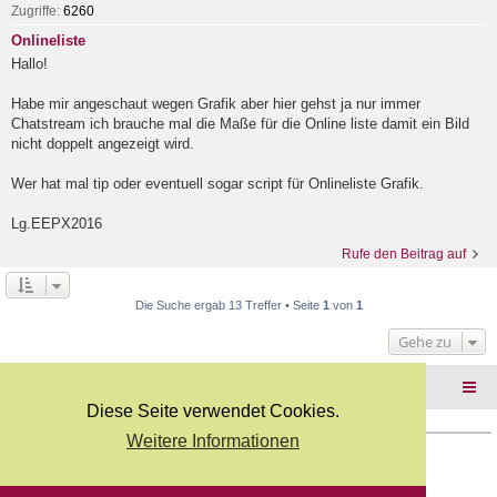
Zugriffe:
6260
Onlineliste
Hallo!
Habe mir angeschaut wegen Grafik aber hier gehst ja nur immer
Chatstream ich brauche mal die Maße für die Online liste damit ein Bild
nicht doppelt angezeigt wird.
Wer hat mal tip oder eventuell sogar script für Onlineliste Grafik.
Lg.EEPX2016
Rufe den Beitrag auf
Die Suche ergab 13 Treffer • Seite
1
von
1
Gehe zu
Foren-Übersicht
Diese Seite verwendet Cookies.
Weitere Informationen
Copyright Webkicks.de |
Impressum
|
AGB
|
Datenschutz
Powered by
phpBB
® Forum Software © phpBB Limited
Deutsche Übersetzung durch
phpBB.de