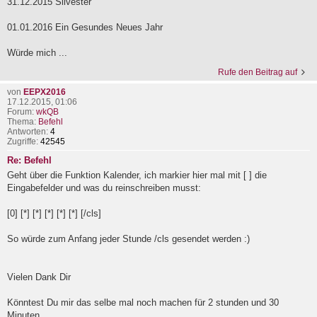
31.12.2015 Silvester
01.01.2016 Ein Gesundes Neues Jahr
Würde mich ...
Rufe den Beitrag auf
von
EEPX2016
17.12.2015, 01:06
Forum:
wkQB
Thema:
Befehl
Antworten:
4
Zugriffe:
42545
Re: Befehl
Geht über die Funktion Kalender, ich markier hier mal mit [ ] die
Eingabefelder und was du reinschreiben musst:
[0] [*] [*] [*] [*] [*] [/cls]
So würde zum Anfang jeder Stunde /cls gesendet werden :)
Vielen Dank Dir
Könntest Du mir das selbe mal noch machen für 2 stunden und 30
Minuten ...