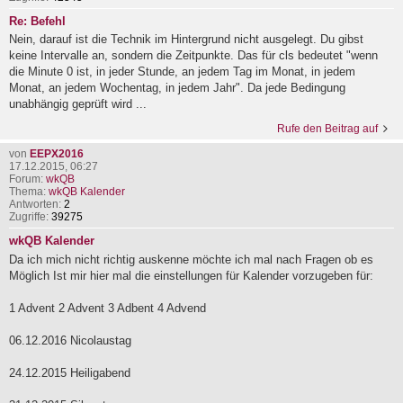
Re: Befehl
Nein, darauf ist die Technik im Hintergrund nicht ausgelegt. Du gibst
keine Intervalle an, sondern die Zeitpunkte. Das für cls bedeutet "wenn
die Minute 0 ist, in jeder Stunde, an jedem Tag im Monat, in jedem
Monat, an jedem Wochentag, in jedem Jahr". Da jede Bedingung
unabhängig geprüft wird ...
Rufe den Beitrag auf
von
EEPX2016
17.12.2015, 06:27
Forum:
wkQB
Thema:
wkQB Kalender
Antworten:
2
Zugriffe:
39275
wkQB Kalender
Da ich mich nicht richtig auskenne möchte ich mal nach Fragen ob es
Möglich Ist mir hier mal die einstellungen für Kalender vorzugeben für:
1 Advent 2 Advent 3 Adbent 4 Advend
06.12.2016 Nicolaustag
24.12.2015 Heiligabend