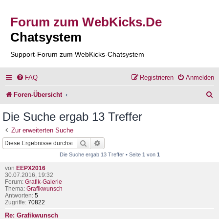
Forum zum WebKicks.De
Chatsystem
Support-Forum zum WebKicks-Chatsystem
FAQ
Registrieren
Anmelden
S
Foren-Übersicht
u
Die Suche ergab 13 Treffer
c
Zur erweiterten Suche
h
Suche
Erweiterte Suche
e
Die Suche ergab 13 Treffer • Seite
1
von
1
von
EEPX2016
30.07.2016, 19:32
Forum:
Grafik-Galerie
Thema:
Grafikwunsch
Antworten:
5
Zugriffe:
70822
Re: Grafikwunsch