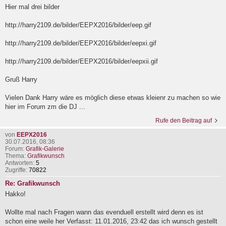
Hier mal drei bilder
http://harry2109.de/bilder/EEPX2016/bilder/eep.gif
http://harry2109.de/bilder/EEPX2016/bilder/eepxi.gif
http://harry2109.de/bilder/EEPX2016/bilder/eepxii.gif
Gruß Harry
Vielen Dank Harry wäre es möglich diese etwas kleienr zu machen so wie
hier im Forum zm die DJ ...
Rufe den Beitrag auf
von
EEPX2016
30.07.2016, 08:36
Forum:
Grafik-Galerie
Thema:
Grafikwunsch
Antworten:
5
Zugriffe:
70822
Re: Grafikwunsch
Hakko!
Wollte mal nach Fragen wann das evenduell erstellt wird denn es ist
schon eine weile her Verfasst: 11.01.2016, 23:42 das ich wunsch gestellt