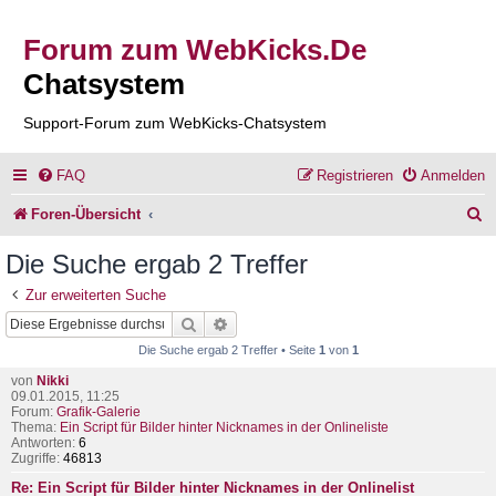
Forum zum WebKicks.De
Chatsystem
Support-Forum zum WebKicks-Chatsystem
FAQ
Registrieren
Anmelden
S
Foren-Übersicht
u
Die Suche ergab 2 Treffer
c
Zur erweiterten Suche
h
Suche
Erweiterte Suche
e
Die Suche ergab 2 Treffer • Seite
1
von
1
von
Nikki
09.01.2015, 11:25
Forum:
Grafik-Galerie
Thema:
Ein Script für Bilder hinter Nicknames in der Onlineliste
Antworten:
6
Zugriffe:
46813
Re: Ein Script für Bilder hinter Nicknames in der Onlinelist