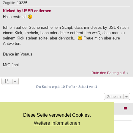
Zugriffe:
13235
Kicked by USER entfernen
Hallo erstmal!
Ich bin auf der Suche nach einem Script, dass mir dieses by USER nach
einem Kick, knebeln, bann oder delete entfernt. Ich weiß, dass man zu
seinem Kick stehen sollte, aber dennoch...
Freue mich über eure
Antworten.
Danke im Voraus
MfG Jani
Rufe den Beitrag auf
Die Suche ergab 10 Treffer • Seite
1
von
1
Gehe zu
Foren-Übersicht
Diese Seite verwendet Cookies.
Weitere Informationen
Copyright Webkicks.de |
Impressum
|
AGB
|
Datenschutz
Powered by
phpBB
® Forum Software © phpBB Limited