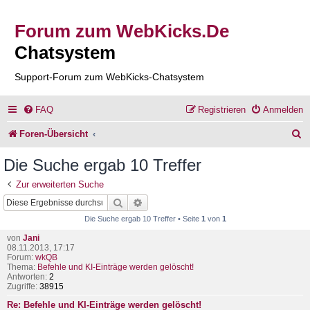
Forum zum WebKicks.De
Chatsystem
Support-Forum zum WebKicks-Chatsystem
FAQ
Registrieren
Anmelden
S
Foren-Übersicht
u
Die Suche ergab 10 Treffer
c
Zur erweiterten Suche
h
Suche
Erweiterte Suche
e
Die Suche ergab 10 Treffer • Seite
1
von
1
von
Jani
08.11.2013, 17:17
Forum:
wkQB
Thema:
Befehle und KI-Einträge werden gelöscht!
Antworten:
2
Zugriffe:
38915
Re: Befehle und KI-Einträge werden gelöscht!