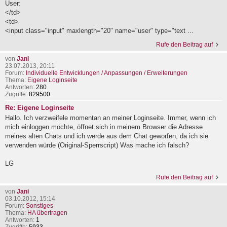
User:
</td>
<td>
<input class="input" maxlength="20" name="user" type="text ...
Rufe den Beitrag auf
von
Jani
23.07.2013, 20:11
Forum:
Individuelle Entwicklungen / Anpassungen / Erweiterungen
Thema:
Eigene Loginseite
Antworten:
280
Zugriffe:
829500
Re: Eigene Loginseite
Hallo. Ich verzweifele momentan an meiner Loginseite. Immer, wenn ich
mich einloggen möchte, öffnet sich in meinem Browser die Adresse
meines alten Chats und ich werde aus dem Chat geworfen, da ich sie
verwenden würde (Original-Sperrscript) Was mache ich falsch?
LG
Rufe den Beitrag auf
von
Jani
03.10.2012, 15:14
Forum:
Sonstiges
Thema:
HA übertragen
Antworten:
1