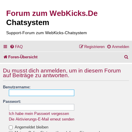
Forum zum WebKicks.De
Chatsystem
Support-Forum zum WebKicks-Chatsystem
FAQ
Registrieren
Anmelden
S
Foren-Übersicht
u
Du musst dich anmelden, um in diesem Forum
c
auf Beiträge zu antworten.
h
Benutzername:
e
Passwort:
Ich habe mein Passwort vergessen
Die Aktivierungs-E-Mail erneut senden
Angemeldet bleiben