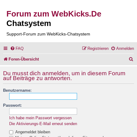
Forum zum WebKicks.De
Chatsystem
Support-Forum zum WebKicks-Chatsystem
FAQ
Registrieren
Anmelden
S
Foren-Übersicht
u
Du musst dich anmelden, um in diesem Forum
c
auf Beiträge zu antworten.
h
Benutzername:
e
Passwort:
Ich habe mein Passwort vergessen
Die Aktivierungs-E-Mail erneut senden
Angemeldet bleiben