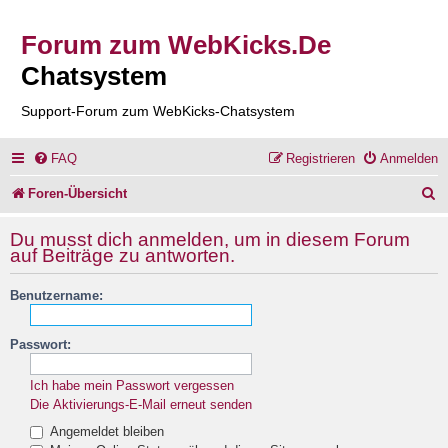
Forum zum WebKicks.De
Chatsystem
Support-Forum zum WebKicks-Chatsystem
FAQ
Registrieren
Anmelden
S
Foren-Übersicht
u
Du musst dich anmelden, um in diesem Forum
c
auf Beiträge zu antworten.
h
Benutzername:
e
Passwort:
Ich habe mein Passwort vergessen
Die Aktivierungs-E-Mail erneut senden
Angemeldet bleiben