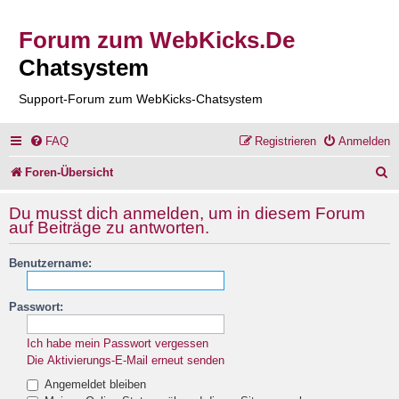
Forum zum WebKicks.De
Chatsystem
Support-Forum zum WebKicks-Chatsystem
FAQ
Registrieren
Anmelden
S
Foren-Übersicht
u
Du musst dich anmelden, um in diesem Forum
c
auf Beiträge zu antworten.
h
Benutzername:
e
Passwort:
Ich habe mein Passwort vergessen
Die Aktivierungs-E-Mail erneut senden
Angemeldet bleiben