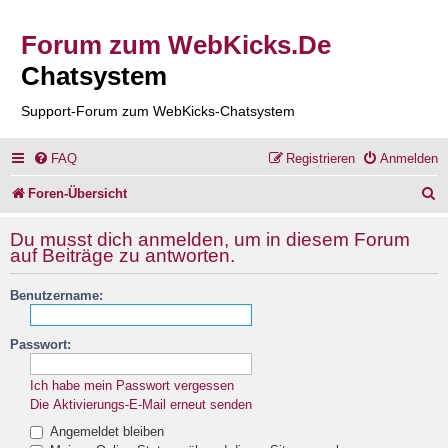
Forum zum WebKicks.De
Chatsystem
Support-Forum zum WebKicks-Chatsystem
FAQ
Registrieren
Anmelden
S
Foren-Übersicht
u
Du musst dich anmelden, um in diesem Forum
c
auf Beiträge zu antworten.
h
Benutzername:
e
Passwort:
Ich habe mein Passwort vergessen
Die Aktivierungs-E-Mail erneut senden
Angemeldet bleiben