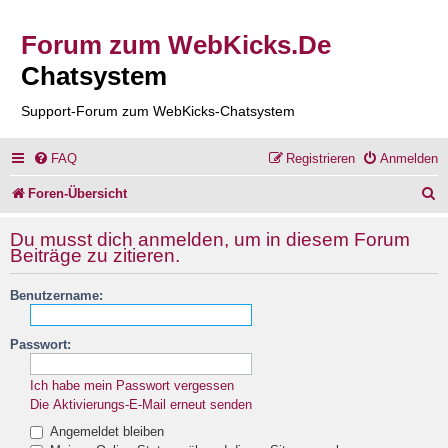
Forum zum WebKicks.De
Chatsystem
Support-Forum zum WebKicks-Chatsystem
FAQ
Registrieren
Anmelden
S
Foren-Übersicht
u
Du musst dich anmelden, um in diesem Forum
c
Beiträge zu zitieren.
h
Benutzername:
e
Passwort:
Ich habe mein Passwort vergessen
Die Aktivierungs-E-Mail erneut senden
Angemeldet bleiben