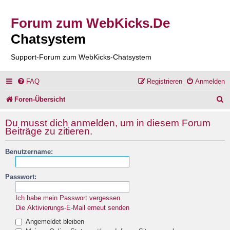
Forum zum WebKicks.De
Chatsystem
Support-Forum zum WebKicks-Chatsystem
FAQ
Registrieren
Anmelden
S
Foren-Übersicht
u
Du musst dich anmelden, um in diesem Forum
c
Beiträge zu zitieren.
h
Benutzername:
e
Passwort:
Ich habe mein Passwort vergessen
Die Aktivierungs-E-Mail erneut senden
Angemeldet bleiben