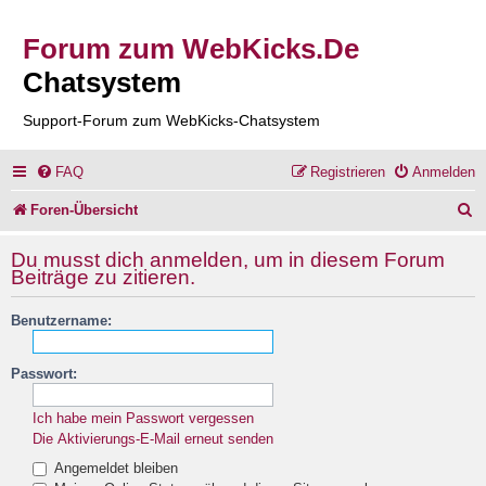
Forum zum WebKicks.De
Chatsystem
Support-Forum zum WebKicks-Chatsystem
FAQ
Registrieren
Anmelden
S
Foren-Übersicht
u
Du musst dich anmelden, um in diesem Forum
c
Beiträge zu zitieren.
h
Benutzername:
e
Passwort:
Ich habe mein Passwort vergessen
Die Aktivierungs-E-Mail erneut senden
Angemeldet bleiben