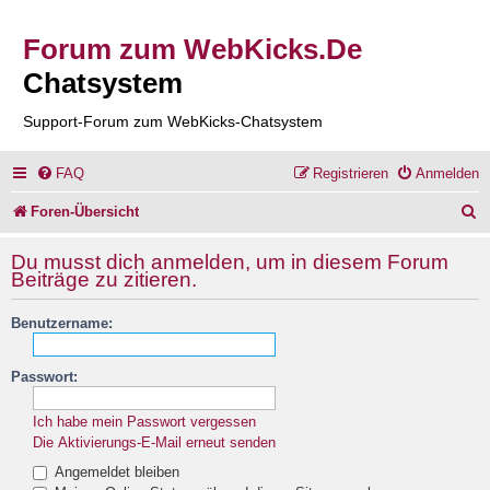
Forum zum WebKicks.De
Chatsystem
Support-Forum zum WebKicks-Chatsystem
FAQ
Registrieren
Anmelden
S
Foren-Übersicht
u
Du musst dich anmelden, um in diesem Forum
c
Beiträge zu zitieren.
h
Benutzername:
e
Passwort:
Ich habe mein Passwort vergessen
Die Aktivierungs-E-Mail erneut senden
Angemeldet bleiben