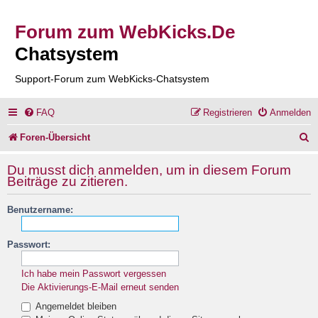
Forum zum WebKicks.De
Chatsystem
Support-Forum zum WebKicks-Chatsystem
FAQ
Registrieren
Anmelden
S
Foren-Übersicht
u
Du musst dich anmelden, um in diesem Forum
c
Beiträge zu zitieren.
h
Benutzername:
e
Passwort:
Ich habe mein Passwort vergessen
Die Aktivierungs-E-Mail erneut senden
Angemeldet bleiben