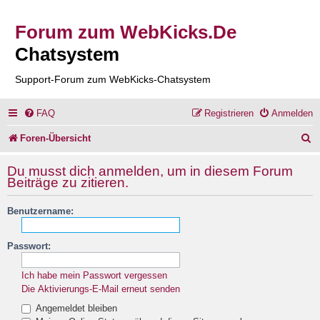
Forum zum WebKicks.De
Chatsystem
Support-Forum zum WebKicks-Chatsystem
FAQ
Registrieren
Anmelden
S
Foren-Übersicht
u
Du musst dich anmelden, um in diesem Forum
c
Beiträge zu zitieren.
h
Benutzername:
e
Passwort:
Ich habe mein Passwort vergessen
Die Aktivierungs-E-Mail erneut senden
Angemeldet bleiben