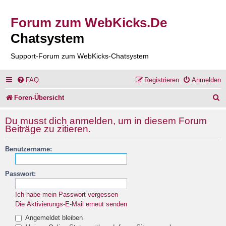
Forum zum WebKicks.De
Chatsystem
Support-Forum zum WebKicks-Chatsystem
FAQ
Registrieren
Anmelden
S
Foren-Übersicht
u
Du musst dich anmelden, um in diesem Forum
c
Beiträge zu zitieren.
h
Benutzername:
e
Passwort:
Ich habe mein Passwort vergessen
Die Aktivierungs-E-Mail erneut senden
Angemeldet bleiben