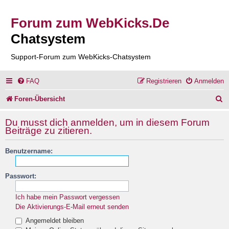
Forum zum WebKicks.De
Chatsystem
Support-Forum zum WebKicks-Chatsystem
FAQ
Registrieren
Anmelden
S
Foren-Übersicht
u
Du musst dich anmelden, um in diesem Forum
c
Beiträge zu zitieren.
h
Benutzername:
e
Passwort:
Ich habe mein Passwort vergessen
Die Aktivierungs-E-Mail erneut senden
Angemeldet bleiben