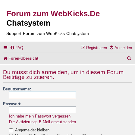
Forum zum WebKicks.De
Chatsystem
Support-Forum zum WebKicks-Chatsystem
FAQ
Registrieren
Anmelden
S
Foren-Übersicht
u
Du musst dich anmelden, um in diesem Forum
c
Beiträge zu zitieren.
h
Benutzername:
e
Passwort:
Ich habe mein Passwort vergessen
Die Aktivierungs-E-Mail erneut senden
Angemeldet bleiben