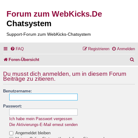
Forum zum WebKicks.De
Chatsystem
Support-Forum zum WebKicks-Chatsystem
FAQ
Registrieren
Anmelden
S
Foren-Übersicht
u
Du musst dich anmelden, um in diesem Forum
c
Beiträge zu zitieren.
h
Benutzername:
e
Passwort:
Ich habe mein Passwort vergessen
Die Aktivierungs-E-Mail erneut senden
Angemeldet bleiben