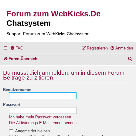
Forum zum WebKicks.De
Chatsystem
Support-Forum zum WebKicks-Chatsystem
FAQ
Registrieren
Anmelden
S
Foren-Übersicht
u
Du musst dich anmelden, um in diesem Forum
c
Beiträge zu zitieren.
h
Benutzername:
e
Passwort:
Ich habe mein Passwort vergessen
Die Aktivierungs-E-Mail erneut senden
Angemeldet bleiben