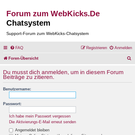
Forum zum WebKicks.De
Chatsystem
Support-Forum zum WebKicks-Chatsystem
FAQ
Registrieren
Anmelden
S
Foren-Übersicht
u
Du musst dich anmelden, um in diesem Forum
c
Beiträge zu zitieren.
h
Benutzername:
e
Passwort:
Ich habe mein Passwort vergessen
Die Aktivierungs-E-Mail erneut senden
Angemeldet bleiben